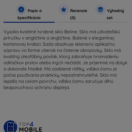
Popis a
Recenzie
Výhodný
špecifikácia
(0)
set
Vysoko kvalitné tvrdené sklo Beline.
Sklo má užívateľskú
príručku v angličtine a angličtine.
Balené v elegantnej
kartónovej krabici.
Sada obsahuje sklenenú aplikačnú
súpravu vo forme utierok na čistenie obrazovky.
Sklo má
kvalitný oleofóbny povlak, ktorý zabraňuje hromadeniu
odtlačkov prstov alebo iných nečistôt.
Je príjemné na dotyk
a dokonale hladké.
Má zaoblené ráfiky, vďaka čomu je
počas používania prakticky nepostrehnuteľné.
Sklo má
lepidlo na celom povrchu, vďaka čomu zaručuje dlhú
bezporuchovú ochranu displeja.