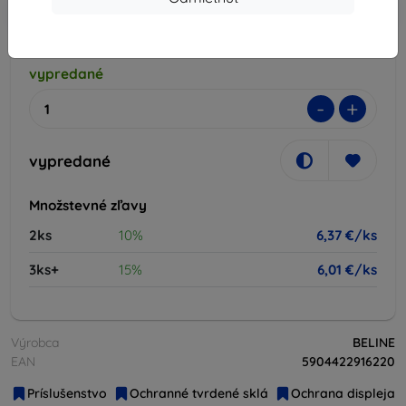
-10%
Zľava s kupónom
EXTRA10
Do košíka
vypredané
-
+
vypredané
Množstevné zľavy
2ks
10%
6,37 €/ks
3ks+
15%
6,01 €/ks
Výrobca
BELINE
EAN
5904422916220
Príslušenstvo
Ochranné tvrdené sklá
Ochrana displeja