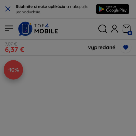
×
Stiahnite si našu aplikáciu
a nakupujte
jednoduchšie.
0
7,07 €
vypredané
6,37 €
-10%