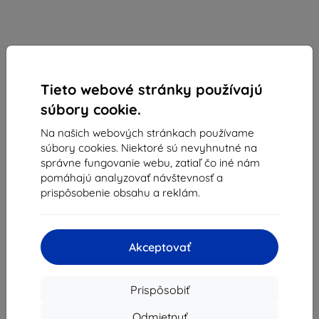
Tieto webové stránky používajú
súbory cookie.
BELINE
Na našich webových stránkach používame
súbory cookies. Niektoré sú nevyhnutné na
Ochranné sklo Beline Toughened glass 5D Realme
správne fungovanie webu, zatiaľ čo iné nám
C11 2021
pomáhajú analyzovať návštevnosť a
prispôsobenie obsahu a reklám.
Vhodné pre:
Realme C11
Popis a špecifikácia
7,07 €
Akceptovať
6,37 €
Prispôsobiť
Cena bez DPH
5,18 €
Odmietnuť