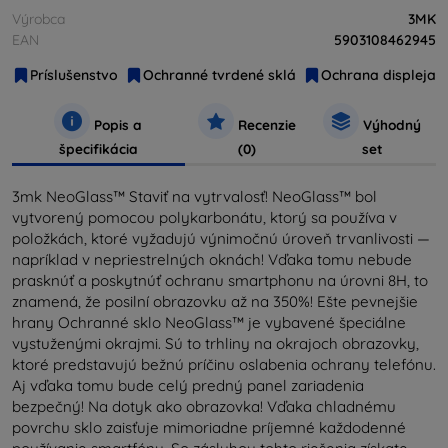
Výrobca
3MK
EAN
5903108462945
Príslušenstvo
Ochranné tvrdené sklá
Ochrana displeja
Popis a
Recenzie
Výhodný
špecifikácia
(0)
set
3mk NeoGlass™ Staviť na vytrvalosť! NeoGlass™ bol
vytvorený pomocou polykarbonátu, ktorý sa používa v
položkách, ktoré vyžadujú výnimočnú úroveň trvanlivosti —
napríklad v nepriestrelných oknách! Vďaka tomu nebude
prasknúť a poskytnúť ochranu smartphonu na úrovni 8H, to
znamená, že posilní obrazovku až na 350%! Ešte pevnejšie
hrany Ochranné sklo NeoGlass™ je vybavené špeciálne
vystuženými okrajmi. Sú to trhliny na okrajoch obrazovky,
ktoré predstavujú bežnú príčinu oslabenia ochrany telefónu.
Aj vďaka tomu bude celý predný panel zariadenia
bezpečný! Na dotyk ako obrazovka! Vďaka chladnému
povrchu sklo zaisťuje mimoriadne príjemné každodenné