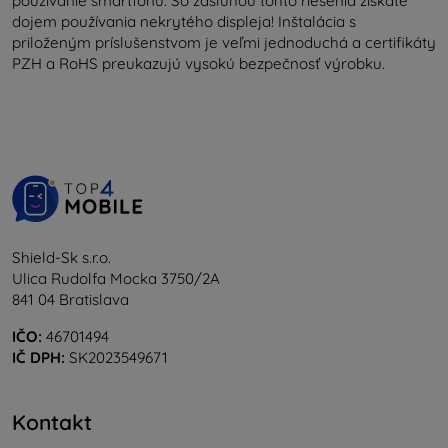
používanie smartfónu. So zásluhou tohto riešenia získate
dojem používania nekrytého displeja! Inštalácia s
priloženým príslušenstvom je veľmi jednoduchá a certifikáty
PZH a RoHS preukazujú vysokú bezpečnosť výrobku.
Shield-Sk s.r.o.
Ulica Rudolfa Mocka 3750/2A
841 04 Bratislava
IČO:
46701494
IČ DPH:
SK2023549671
Kontakt