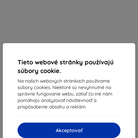
Tieto webové stránky používajú
súbory cookie.
Na našich webových stránkach používame
súbory cookies. Niektoré sú nevyhnutné na
správne fungovanie webu, zatiaľ čo iné nám
Ochranné sklo 3MK NeoGlass Samsung A53 5G
pomáhajú analyzovať návštevnosť a
A536 black
prispôsobenie obsahu a reklám.
Vhodné pre:
Samsung Galaxy A53
Popis a špecifikácia
Akceptovať
13,90 €