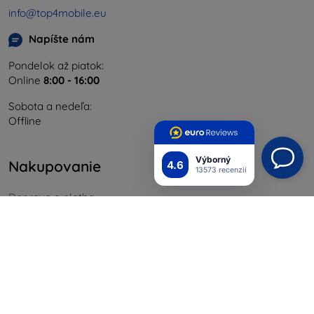
info@top4mobile.eu
Napíšte nám
Pondelok až piatok:
Online
8:00 - 16:00
Sobota a nedeľa:
Offline
Výborný
Nakupovanie
4.6
13573 recenzií
Doprava a platba
Blog
Cashback
Vrátenie
Reklamácia