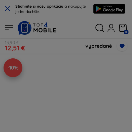
×
Stiahnite si našu aplikáciu
a nakupujte
jednoduchšie.
0
13,90 €
vypredané
12,51 €
-10%