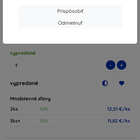
12,51 €
Prispôsobiť
Cena bez DPH
10,17 €
Odmietnuť
-10%
Zľava s kupónom
EXTRA10
Do košíka
vypredané
-
+
vypredané
Množstevné zľavy
2ks
10%
12,51 €/ks
3ks+
15%
11,82 €/ks