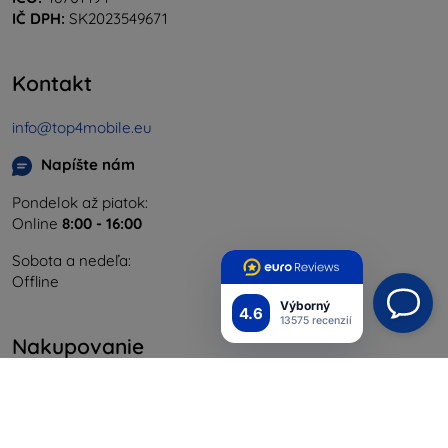
IČ DPH:
SK2023549671
Kontakt
info@top4mobile.eu
Napíšte nám
Pondelok až piatok:
Online
8:00 - 16:00
Sobota a nedeľa:
Offline
Výborný
4.6
13575 recenzií
Nakupovanie
Doprava a platba
Blog