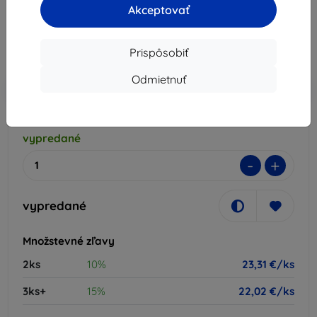
25,90 €
Akceptovať
23,31 €
Prispôsobiť
Cena bez DPH
18,95 €
Odmietnuť
-10%
Zľava s kupónom
EXTRA10
Do košíka
vypredané
-
+
vypredané
Množstevné zľavy
2ks
10%
23,31 €/ks
3ks+
15%
22,02 €/ks