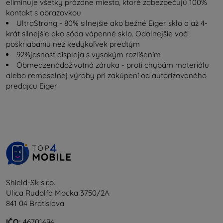
eliminuje všetky prázdne miesta, ktoré zabezpečujú 100%
kontakt s obrazovkou
UltraStrong - 80% silnejšie ako bežné Eiger sklo a až 4-
krát silnejšie ako sóda vápenné sklo. Odolnejšie voči
poškriabaniu než kedykoľvek predtým
92%jasnosť displeja s vysokým rozlíšením
Obmedzenádoživotná záruka - proti chybám materiálu
alebo remeselnej výroby pri zakúpení od autorizovaného
predajcu Eiger
Shield-Sk s.r.o.
Ulica Rudolfa Mocka 3750/2A
841 04 Bratislava
IČO:
46701494