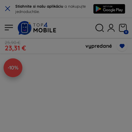
×
Stiahnite si našu aplikáciu
a nakupujte
jednoduchšie.
0
25,90 €
vypredané
23,31 €
-10%