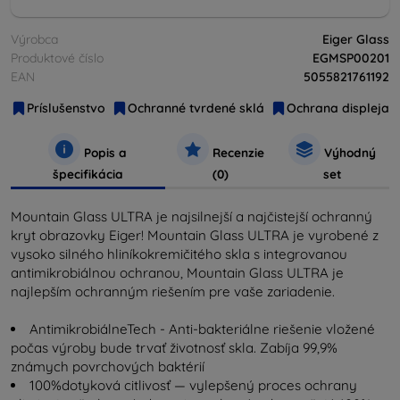
Výrobca
Eiger Glass
Produktové číslo
EGMSP00201
EAN
5055821761192
Príslušenstvo
Ochranné tvrdené sklá
Ochrana displeja
Popis a
Recenzie
Výhodný
špecifikácia
(0)
set
Mountain Glass ULTRA je najsilnejší a najčistejší ochranný
kryt obrazovky Eiger! Mountain Glass ULTRA je vyrobené z
vysoko silného hliníkokremičitého skla s integrovanou
antimikrobiálnou ochranou, Mountain Glass ULTRA je
najlepším ochranným riešením pre vaše zariadenie.
AntimikrobiálneTech - Anti-bakteriálne riešenie vložené
počas výroby bude trvať životnosť skla. Zabíja 99,9%
známych povrchových baktérií
100%dotyková citlivosť — vylepšený proces ochrany