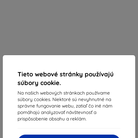
Tieto webové stránky používajú
súbory cookie.
Eiger Glass
Na našich webových stránkach používame
Ochranné sklo Eiger Mountain Ultra Glass Screen
súbory cookies. Niektoré sú nevyhnutné na
Protector for Apple iPhone 13/Apple iPhone 13 Pro
správne fungovanie webu, zatiaľ čo iné nám
(EGMSP00201)
pomáhajú analyzovať návštevnosť a
prispôsobenie obsahu a reklám.
Vhodné pre:
Apple iPhone 13
Apple iPhone 13 Pro
Popis a špecifikácia