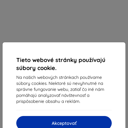
Tieto webové stránky používajú
súbory cookie.
Na našich webových stránkach používame
Ochranné sklo PanzerGlass E2E Privacy iPhone 13
súbory cookies. Niektoré sú nevyhnutné na
Pro Max 6,7" Case Friendly Microfracture
správne fungovanie webu, zatiaľ čo iné nám
AntiBacterial black ProP2746 (ProP2746)
pomáhajú analyzovať návštevnosť a
prispôsobenie obsahu a reklám.
Vhodné pre:
Apple iPhone 13 Pro Max
Popis a špecifikácia
Akceptovať
38,90 €