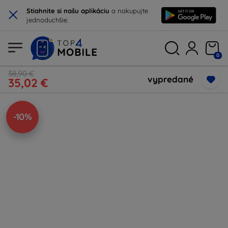
×
Stiahnite si našu aplikáciu
a nakupujte
jednoduchšie.
0
38,90 €
vypredané
35,02 €
-10%