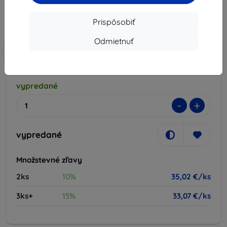
35,02 €
Prispôsobiť
Cena bez DPH
28,47 €
Odmietnuť
-10%
Zľava s kupónom
EXTRA10
Do košíka
vypredané
-
+
vypredané
Množstevné zľavy
2ks
10%
35,02 €/ks
3ks+
15%
33,07 €/ks