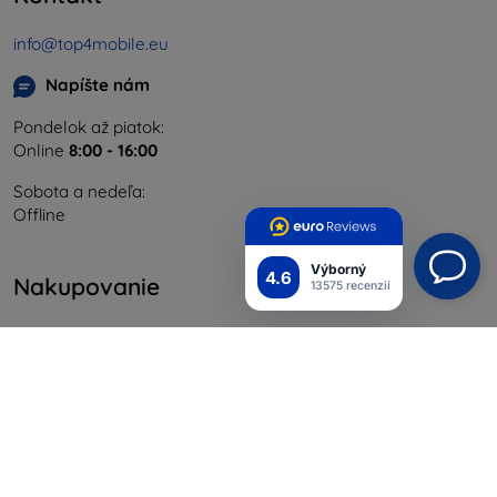
info@top4mobile.eu
Napíšte nám
Pondelok až piatok:
Online
8:00 - 16:00
Sobota a nedeľa:
Offline
Výborný
4.6
Nakupovanie
13575 recenzií
Doprava a platba
Blog
Cashback
Vrátenie
Reklamácia