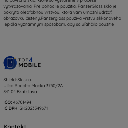
na povrchu skla, ktoré sú vytvorené v procese
vytvrdzovania. Pre pohodlie použitia, PanzerGlass sklo je
pokrytá oleofóbnou vrstvou, ktorá vám umožní udržať
obrazovku čistený.Panzerglass používa vrstvu silikónového
lepidla významným spôsobom, aby sa uľahčilo použitie
Shield-Sk s.r.o.
Ulica Rudolfa Mocka 3750/2A
841 04 Bratislava
IČO:
46701494
IČ DPH:
SK2023549671
Kontakt