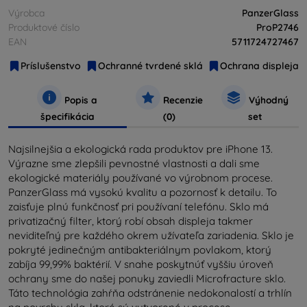
Výrobca
PanzerGlass
Produktové číslo
ProP2746
EAN
5711724727467
Príslušenstvo
Ochranné tvrdené sklá
Ochrana displeja
Popis a
Recenzie
Výhodný
špecifikácia
(0)
set
Najsilnejšia a ekologická rada produktov pre iPhone 13.
Výrazne sme zlepšili pevnostné vlastnosti a dali sme
ekologické materiály používané vo výrobnom procese.
PanzerGlass má vysokú kvalitu a pozornosť k detailu. To
zaisťuje plnú funkčnosť pri používaní telefónu. Sklo má
privatizačný filter, ktorý robí obsah displeja takmer
neviditeľný pre každého okrem užívateľa zariadenia. Sklo je
pokryté jedinečným antibakteriálnym povlakom, ktorý
zabíja 99,99% baktérií. V snahe poskytnúť vyššiu úroveň
ochrany sme do našej ponuky zaviedli Microfracture sklo.
Táto technológia zahŕňa odstránenie nedokonalostí a trhlín