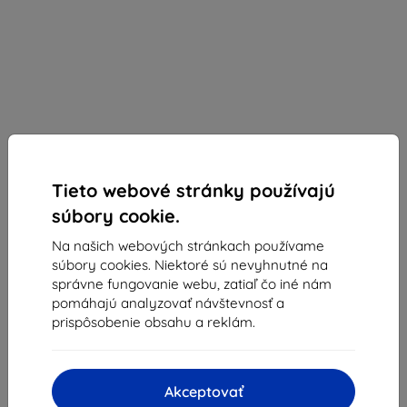
Tieto webové stránky používajú
súbory cookie.
Na našich webových stránkach používame
Ochranné sklo PanzerGlass E2E Privacy iPhone
súbory cookies. Niektoré sú nevyhnutné na
13/13 Pro 6,1" Case Friendly Microfracture
správne fungovanie webu, zatiaľ čo iné nám
AntiBacterial black ProP2745 (ProP2745)
pomáhajú analyzovať návštevnosť a
prispôsobenie obsahu a reklám.
Vhodné pre:
Apple iPhone 13
Apple iPhone 13 Pro
Popis a špecifikácia
Akceptovať
36,80 €