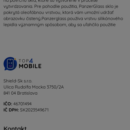
na povrchu skla, ktoré sú vytvorené v procese
vytvrdzovania. Pre pohodlie použitia, PanzerGlass sklo je
pokrytá oleofóbnou vrstvou, ktorá vám umožní udržať
obrazovku čistený.Panzerglass používa vrstvu silikónového
lepidla významným spôsobom, aby sa uľahčilo použitie
Shield-Sk s.r.o.
Ulica Rudolfa Mocka 3750/2A
841 04 Bratislava
IČO:
46701494
IČ DPH:
SK2023549671
Kontakt