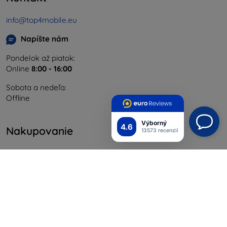
info@top4mobile.eu
Napíšte nám
Pondelok až piatok:
Online
8:00 - 16:00
Sobota a nedeľa:
Offline
Výborný
4.6
Nakupovanie
13573 recenzií
Doprava a platba
Blog
Cashback
Vrátenie
Reklamácia