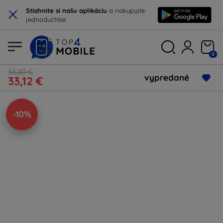
×
Stiahnite si našu aplikáciu
a nakupujte
jednoduchšie.
0
36,80 €
vypredané
33,12 €
-10%