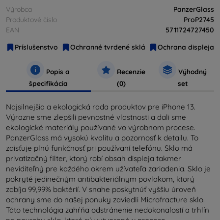
Výrobca
PanzerGlass
Produktové číslo
ProP2745
EAN
5711724727450
Príslušenstvo
Ochranné tvrdené sklá
Ochrana displeja
Popis a
Recenzie
Výhodný
špecifikácia
(0)
set
Najsilnejšia a ekologická rada produktov pre iPhone 13.
Výrazne sme zlepšili pevnostné vlastnosti a dali sme
ekologické materiály používané vo výrobnom procese.
PanzerGlass má vysokú kvalitu a pozornosť k detailu. To
zaisťuje plnú funkčnosť pri používaní telefónu. Sklo má
privatizačný filter, ktorý robí obsah displeja takmer
neviditeľný pre každého okrem užívateľa zariadenia. Sklo je
pokryté jedinečným antibakteriálnym povlakom, ktorý
zabíja 99,99% baktérií. V snahe poskytnúť vyššiu úroveň
ochrany sme do našej ponuky zaviedli Microfracture sklo.
Táto technológia zahŕňa odstránenie nedokonalostí a trhlín