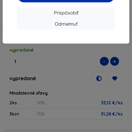
33,12 €
Prispôsobiť
Cena bez DPH
26,93 €
Odmietnuť
-10%
Zľava s kupónom
EXTRA10
Do košíka
vypredané
-
+
vypredané
Množstevné zľavy
2ks
10%
33,12 €/ks
3ks+
15%
31,28 €/ks