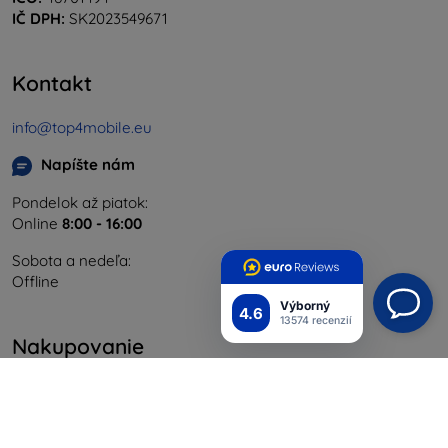
IČ DPH:
SK2023549671
Kontakt
info@top4mobile.eu
Napíšte nám
Pondelok až piatok:
Online
8:00 - 16:00
Sobota a nedeľa:
Offline
Výborný
4.6
13574 recenzií
Nakupovanie
Doprava a platba
Blog