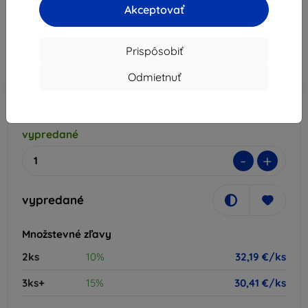
35,77 €
Akceptovať
32,19 €
Prispôsobiť
Cena bez DPH
26,17 €
Odmietnuť
-10%
Zľava s kupónom
EXTRA10
Do košíka
vypredané
-
+
vypredané
Množstevné zľavy
2ks
10%
32,19 €/ks
3ks+
15%
30,41 €/ks