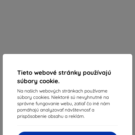
Tieto webové stránky používajú
súbory cookie.
Eiger Glass
Na našich webových stránkach používame
Ochranné sklo Eiger GLASS Mountain ULTRA+
súbory cookies. Niektoré sú nevyhnutné na
Super Strong Screen Protector for Samsung
správne fungovanie webu, zatiaľ čo iné nám
Galaxy S20 FE (EGMSP00172)
pomáhajú analyzovať návštevnosť a
prispôsobenie obsahu a reklám.
Vhodné pre:
Samsung Galaxy S20 FE
Popis a špecifikácia