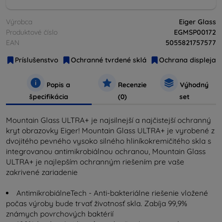
Výrobca
Eiger Glass
Produktové číslo
EGMSP00172
EAN
5055821757577
Príslušenstvo
Ochranné tvrdené sklá
Ochrana displeja
Popis a
Recenzie
Výhodný
špecifikácia
(0)
set
Mountain Glass ULTRA+ je najsilnejší a najčistejší ochranný
kryt obrazovky Eiger! Mountain Glass ULTRA+ je vyrobené z
dvojitého pevného vysoko silného hliníkokremičitého skla s
integrovanou antimikrobiálnou ochranou, Mountain Glass
ULTRA+ je najlepším ochranným riešením pre vaše
zakrivené zariadenie
AntimikrobiálneTech - Anti-bakteriálne riešenie vložené
počas výroby bude trvať životnosť skla. Zabíja 99,9%
známych povrchových baktérií