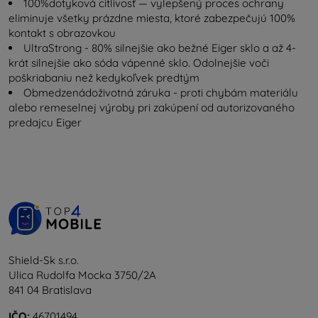
100%dotyková citlivosť — vylepšený proces ochrany
eliminuje všetky prázdne miesta, ktoré zabezpečujú 100%
kontakt s obrazovkou
UltraStrong - 80% silnejšie ako bežné Eiger sklo a až 4-
krát silnejšie ako sóda vápenné sklo. Odolnejšie voči
poškriabaniu než kedykoľvek predtým
Obmedzenádoživotná záruka - proti chybám materiálu
alebo remeselnej výroby pri zakúpení od autorizovaného
predajcu Eiger
Shield-Sk s.r.o.
Ulica Rudolfa Mocka 3750/2A
841 04 Bratislava
IČO:
46701494