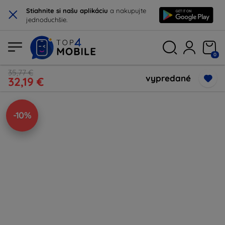
×
Stiahnite si našu aplikáciu
a nakupujte
jednoduchšie.
0
35,77 €
vypredané
32,19 €
-10%