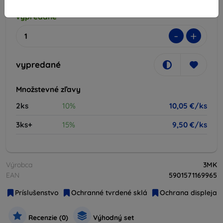
vypredané
-
+
vypredané
Množstevné zľavy
2ks
10%
10,05 €/ks
3ks+
15%
9,50 €/ks
Výrobca
3MK
EAN
5901571169965
Príslušenstvo
Ochranné tvrdené sklá
Ochrana displeja
Recenzie (0)
Výhodný set