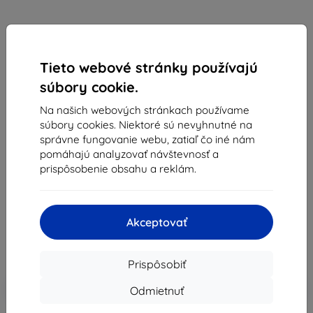
Tieto webové stránky používajú
súbory cookie.
Na našich webových stránkach používame
súbory cookies. Niektoré sú nevyhnutné na
správne fungovanie webu, zatiaľ čo iné nám
pomáhajú analyzovať návštevnosť a
Ochranné sklo 3MK HardGlass 2 Huawei P9
prispôsobenie obsahu a reklám.
Vhodné pre:
Huawei P9
11,17 €
10,05 €
Akceptovať
Cena bez DPH
8,17 €
Prispôsobiť
-10%
Zľava s kupónom
EXTRA10
Do košíka
Odmietnuť