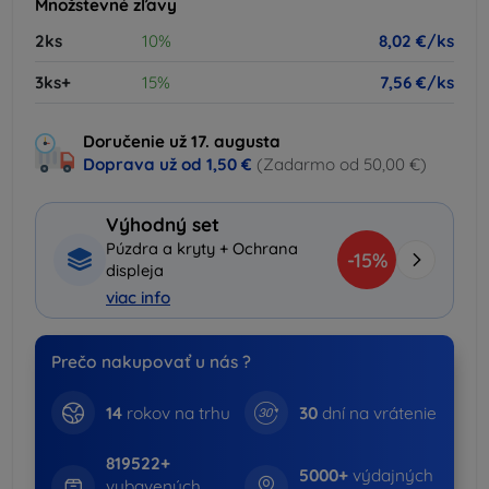
Množstevné zľavy
2ks
10%
8,02 €/ks
3ks+
15%
7,56 €/ks
Doručenie už 17. augusta
Doprava už od
1,50 €
(Zadarmo od 50,00 €)
Výhodný set
Púzdra a kryty + Ochrana
-15%
displeja
viac info
Prečo nakupovať u nás ?
14
rokov na trhu
30
dní na vrátenie
819522+
5000+
výdajných
vybavených