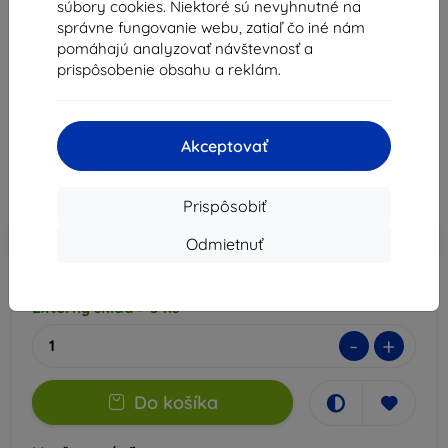
súbory cookies. Niektoré sú nevyhnutné na
Hybrid Glass
správne fungovanie webu, zatiaľ čo iné nám
pomáhajú analyzovať návštevnosť a
Vhodné pre:
MyPhone Hammer Energy
prispôsobenie obsahu a reklám.
Popis a špecifikácia
8,91 €
8,02 €
Akceptovať
Cena bez DPH
6,52 €
Prispôsobiť
-10%
Zľava s kupónom
EXTRA10
Do košíka
Odmietnuť
Externý sklad > 5 ks
-
+
Do košíka