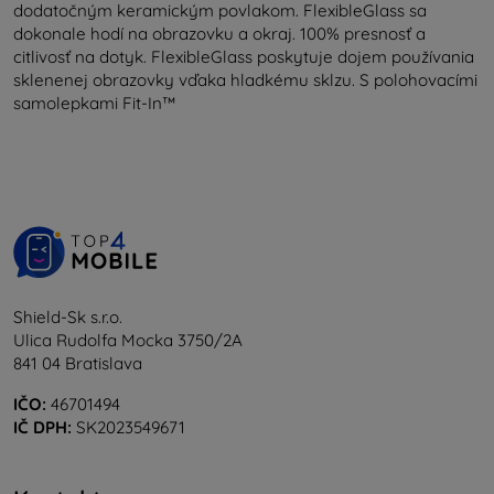
dodatočným keramickým povlakom. FlexibleGlass sa
dokonale hodí na obrazovku a okraj. 100% presnosť a
citlivosť na dotyk. FlexibleGlass poskytuje dojem používania
sklenenej obrazovky vďaka hladkému sklzu. S polohovacími
samolepkami Fit-In™
Shield-Sk s.r.o.
Ulica Rudolfa Mocka 3750/2A
841 04 Bratislava
IČO:
46701494
IČ DPH:
SK2023549671