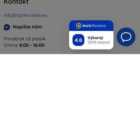
Kontakt
info@top4mobile.eu
Napíšte nám
Výborný
Pondelok až piatok:
4.6
13574 recenzií
Online
8:00 - 16:00
Sobota a nedeľa:
Offline
Nakupovanie
Doprava a platba
Blog
Cashback
Vrátenie