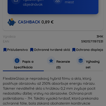
miest
objednávok
CASHBACK
0,89 €
Výrobca
3MK
EAN
5901571197531
Príslušenstvo
Ochranné tvrdené sklá
Ochrana displeja
Popis a
Recenzie
Výhodný
špecifikácia
(0)
set
FlexibleGlass je nepraskavý hybrid filmu a skla, ktorý
posilňuje obrazovku až 250% absorbuje energiu nárazu.
Takmer neviditeľné sklo s hrúbkou 0,2 mm zvyšuje pocit
nedostatku ďalšej vrstvy na obrazovke. Ochrana proti
poškriabaniu - 7H. Takáto vysoká tvrdosť, ktorá prekonala
ochranné fólie, bola získaná obohatením konštrukcie