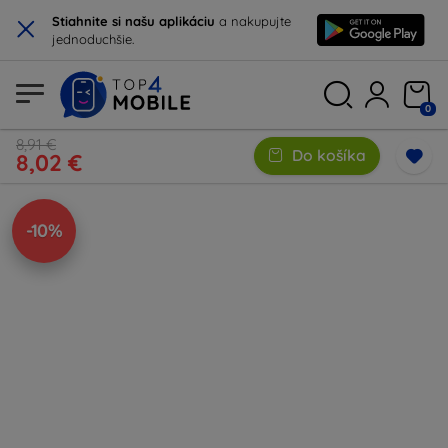
×
Stiahnite si našu aplikáciu
a nakupujte
jednoduchšie.
0
8,91 €
Do košíka
8,02 €
-10%