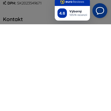
IČ DPH:
SK2023549671
Výborný
4.6
13574 recenzií
Kontakt
info@top4mobile.eu
Napíšte nám
Pondelok až piatok:
Online
8:00 - 16:00
Sobota a nedeľa:
Offline
Nakupovanie
Doprava a platba
Blog