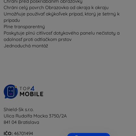
Chráni pred poškriabaním obrazovky
Chráni celý povrch Obrazovka od okraja k okraju
Umožňuje používať akýkoľvek prípad, ktorý je šetrný k
prípadu
Plne transparentný
Poskytuje plnú citlivosť dotykového panelu nečistoty a
odolnosť proti odtlačkom prstov
Jednoduchá montáž
Shield-Sk s.r.o.
Ulica Rudolfa Mocka 3750/2A
841 04 Bratislava
IČO:
46701494