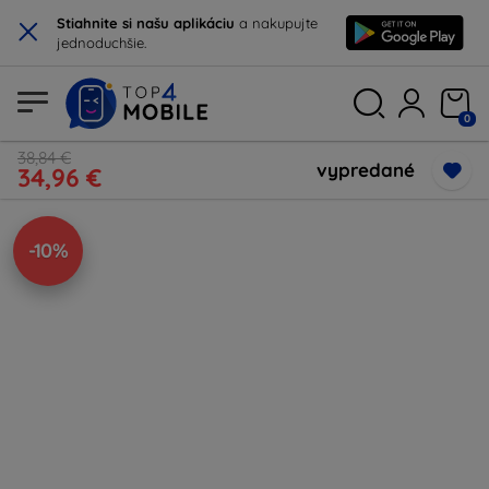
×
Stiahnite si našu aplikáciu
a nakupujte
jednoduchšie.
0
38,84 €
vypredané
34,96 €
-10%