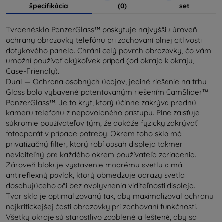
špecifikácia
(0)
set
Tvrdenésklo PanzerGlass™ poskytuje najvyššiu úroveň
ochrany obrazovky telefónu pri zachovaní plnej citlivosti
dotykového panela. Chráni celý povrch obrazovky, čo vám
umožní používať akýkoľvek prípad (od okraja k okraju,
Case-Friendly).
Dual — Ochrana osobných údajov, jediné riešenie na trhu
Glass bolo vybavené patentovaným riešením CamSlider™
PanzerGlass™. Je to kryt, ktorý účinne zakrýva prednú
kameru telefónu z nepovolaného prístupu. Plne zaisťuje
súkromie používateľov tým, že dokáže fyzicky zakrývať
fotoaparát v prípade potreby. Okrem toho sklo má
privatizačný filter, ktorý robí obsah displeja takmer
neviditeľný pre každého okrem používateľa zariadenia.
Zároveň blokuje vystavenie modrému svetlu a má
antireflexný povlak, ktorý obmedzuje odrazy svetla
dosahujúceho oči bez ovplyvnenia viditeľnosti displeja.
Tvar skla je optimalizovaný tak, aby maximalizoval ochranu
najkritickejšej časti obrazovky pri zachovaní funkčnosti.
Všetky okraje sú starostlivo zaoblené a leštené, aby sa