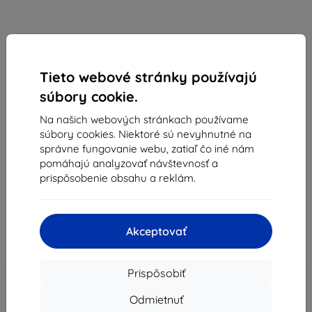
Tieto webové stránky používajú
Ochranné sklo PanzerGlass iPhone Xs Max / 11 Pro
súbory cookie.
Max – Dual Privacy
Na našich webových stránkach používame
Vhodné pre:
Apple iPhone XS Max
súbory cookies. Niektoré sú nevyhnutné na
Apple iPhone 11 Pro Max
správne fungovanie webu, zatiaľ čo iné nám
pomáhajú analyzovať návštevnosť a
Popis a špecifikácia
prispôsobenie obsahu a reklám.
38,84 €
34,96 €
Akceptovať
Cena bez DPH
28,42 €
-10%
Zľava s kupónom
EXTRA10
Do košíka
Prispôsobiť
Odmietnuť