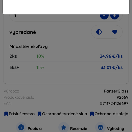
vypredané
-
+
vypredané
Množstevné zľavy
2ks
10%
34,96 €/ks
3ks+
15%
33,01 €/ks
Výrobca
PanzerGlass
Produktové číslo
P2669
EAN
5711724126697
Príslušenstvo
Ochranné tvrdené sklá
Ochrana displeja
Popis a
Recenzie
Výhodný