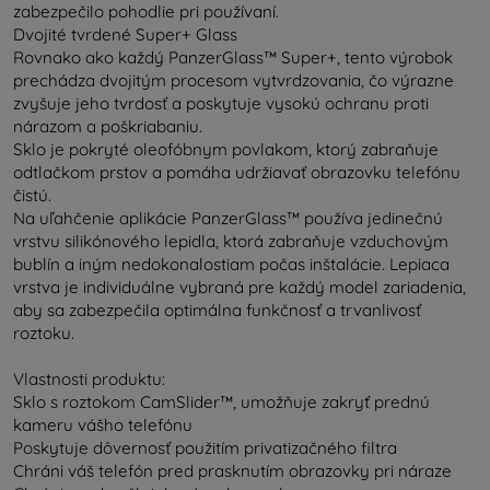
zabezpečilo pohodlie pri používaní.
Dvojité tvrdené Super+ Glass
Rovnako ako každý PanzerGlass™ Super+, tento výrobok
prechádza dvojitým procesom vytvrdzovania, čo výrazne
zvyšuje jeho tvrdosť a poskytuje vysokú ochranu proti
nárazom a poškriabaniu.
Sklo je pokryté oleofóbnym povlakom, ktorý zabraňuje
odtlačkom prstov a pomáha udržiavať obrazovku telefónu
čistú.
Na uľahčenie aplikácie PanzerGlass™ používa jedinečnú
vrstvu silikónového lepidla, ktorá zabraňuje vzduchovým
bublín a iným nedokonalostiam počas inštalácie. Lepiaca
vrstva je individuálne vybraná pre každý model zariadenia,
aby sa zabezpečila optimálna funkčnosť a trvanlivosť
roztoku.
Vlastnosti produktu:
Sklo s roztokom CamSlider™, umožňuje zakryť prednú
kameru vášho telefónu
Poskytuje dôvernosť použitím privatizačného filtra
Chráni váš telefón pred prasknutím obrazovky pri náraze