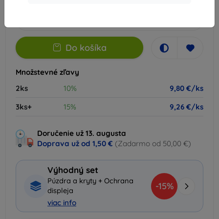
Na sklade > 5 ks
-
+
Do košíka
Množstevné zľavy
2ks
10%
9,80 €/ks
3ks+
15%
9,26 €/ks
Doručenie už 13. augusta
Doprava už od
1,50 €
(Zadarmo od 50,00 €)
Výhodný set
Púzdra a kryty + Ochrana
-15%
displeja
viac info