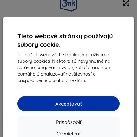
3MK Silky Matt Pro ochranná matná fólia pre
iPhone 16 Pro Max
Tieto webové stránky používajú
Vhodné pre:
Apple iPhone 16 Pro Max
súbory cookie.
Matná ochranná fólia pre iPhone 16 Pro Max – hodvábny
Na našich webových stránkach používame
povrch, proti odtlačkom, zvýšená odolnosť až 400%, mokrá
súbory cookies. Niektoré sú nevyhnutné na
inštalácia, kompatibilná s puzdrom.
správne fungovanie webu, zatiaľ čo iné nám
Popis a špecifikácia
pomáhajú analyzovať návštevnosť a
prispôsobenie obsahu a reklám.
10,90 €
9,80 €
Cena bez DPH
7,97 €
Akceptovať
-10%
Zľava s kupónom
EXTRA10
Do košíka
Prispôsobiť
Odmietnuť