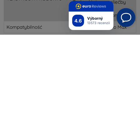
Technológia samoliečby
Self-Heal™
Vrstva proti nárazom.
Výborný
4.6
13573 recenzií
Kompatybilność
Apple iPhone 16 Pro Max
Shield-Sk s.r.o.
Ulica Rudolfa Mocka 3750/2A
841 04 Bratislava
IČO:
46701494
IČ DPH:
SK2023549671