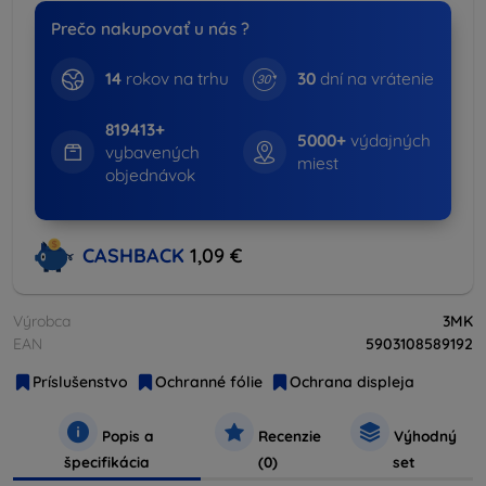
Prečo nakupovať u nás ?
14
rokov na trhu
30
dní na vrátenie
819413+
5000+
výdajných
vybavených
miest
objednávok
CASHBACK
1,09 €
Výrobca
3MK
EAN
5903108589192
Príslušenstvo
Ochranné fólie
Ochrana displeja
Popis a
Recenzie
Výhodný
špecifikácia
(0)
set