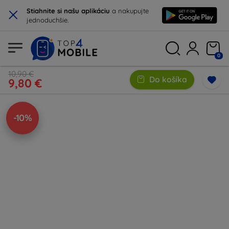
×
Stiahnite si našu aplikáciu
a nakupujte
jednoduchšie.
0
10,90 €
Do košíka
9,80 €
-10%