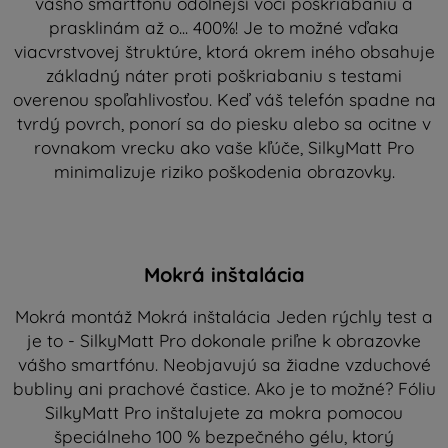
vášho smartfónu odolnejší voči poškriabaniu a
prasklinám až o... 400%! Je to možné vďaka
viacvrstvovej štruktúre, ktorá okrem iného obsahuje
základný náter proti poškriabaniu s testami
overenou spoľahlivosťou. Keď váš telefón spadne na
tvrdý povrch, ponorí sa do piesku alebo sa ocitne v
rovnakom vrecku ako vaše kľúče, SilkyMatt Pro
minimalizuje riziko poškodenia obrazovky.
Mokrá inštalácia
Mokrá montáž Mokrá inštalácia Jeden rýchly test a
je to - SilkyMatt Pro dokonale priľne k obrazovke
vášho smartfónu. Neobjavujú sa žiadne vzduchové
bubliny ani prachové častice. Ako je to možné? Fóliu
SilkyMatt Pro inštalujete za mokra pomocou
špeciálneho 100 % bezpečného gélu, ktorý