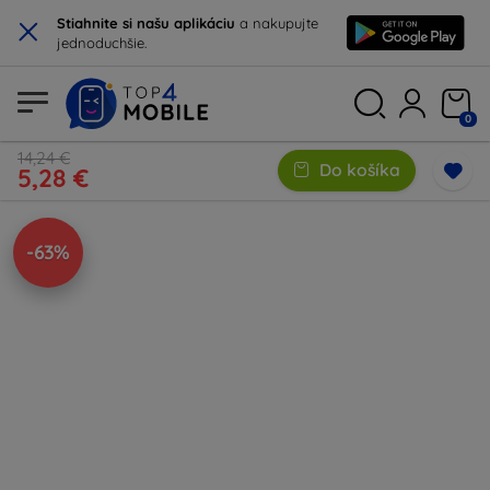
×
Stiahnite si našu aplikáciu
a nakupujte
jednoduchšie.
0
14,24 €
Do košíka
5,28 €
-63%