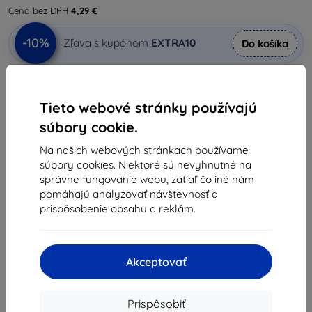
Cena bez DPH
4,29 €
-10%
Zľava s kupónom
EXTRA10
Do košíka
Posledný kus na sklade
Tieto webové stránky používajú
-
+
súbory cookie.
Na našich webových stránkach používame
Do košíka
súbory cookies. Niektoré sú nevyhnutné na
správne fungovanie webu, zatiaľ čo iné nám
Množstevné zľavy
pomáhajú analyzovať návštevnosť a
prispôsobenie obsahu a reklám.
2ks
10%
5,28 €/ks
3ks+
15%
4,98 €/ks
Akceptovať
Doručenie už 10. augusta
Doprava už od
1,50 €
(Zadarmo od 50,00 €)
Prispôsobiť