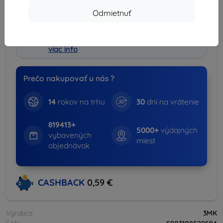
Odmietnuť
Výhodný set
Púzdra a kryty + Ochrana
-15%
displeja
viac info
Prečo nakupovať u nás ?
14
rokov na trhu
30
dní na vrátenie
819413+
5000+
výdajných
vybavených
miest
objednávok
CASHBACK
0,59 €
Výrobca
3MK