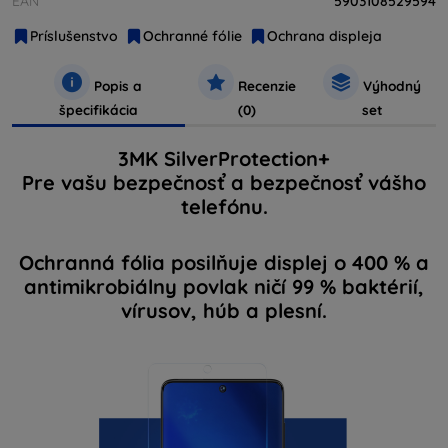
EAN
5903108529594
Príslušenstvo
Ochranné fólie
Ochrana displeja
Popis a
Recenzie
Výhodný
špecifikácia
(0)
set
3MK SilverProtection+
Pre vašu bezpečnosť a bezpečnosť vášho
telefónu.
Ochranná fólia posilňuje displej o 400 % a
antimikrobiálny povlak ničí 99 % baktérií,
vírusov, húb a plesní.