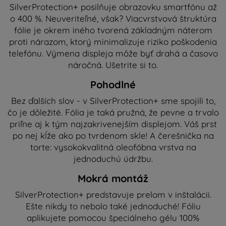
SilverProtection+ posilňuje obrazovku smartfónu až
o 400 %. Neuveriteľné, však? Viacvrstvová štruktúra
fólie je okrem iného tvorená základným náterom
proti nárazom, ktorý minimalizuje riziko poškodenia
telefónu. Výmena displeja môže byť drahá a časovo
náročná. Ušetrite si to.
Pohodlné
Bez ďalších slov - v SilverProtection+ sme spojili to,
čo je dôležité. Fólia je taká pružná, že pevne a trvalo
priľne aj k tým najzakrivenejším displejom. Váš prst
po nej kĺže ako po tvrdenom skle! A čerešnička na
torte: vysokokvalitná oleofóbna vrstva na
jednoduchú údržbu.
Mokrá montáž
SilverProtection+ predstavuje prelom v inštalácii.
Ešte nikdy to nebolo také jednoduché! Fóliu
aplikujete pomocou špeciálneho gélu 100%