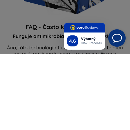
FAQ - Často kladené otázky
Funguje antimikrobiálna technológia vždy?
Výborný
4.6
13573 recenzií
Áno, táto technológia funguje a chráni váš telefón
po celý čas. Nezabudnite však, že používanie
antimikrobiálnej fólie vás nezbavuje povinnosti
starať sa o hygienu smartfónu.
Je antimikrobiálna technológia bezpečná?
Áno, ochranné fólie boli testované a sú pre
používateľa úplne bezpečné.
Je mokrá montáž pre telefón bezpečná?
Áno, montáž pomocou gélu je pre telefón 100 %
bezpečná. Ako pri každom výrobku odporúčame