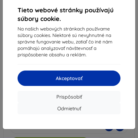
Tieto webové stránky používajú
súbory cookie.
3mk Folia ARC+ Huawei Nova 9 Fullscreen Film
Na našich webových stránkach používame
súbory cookies. Niektoré sú nevyhnutné na
Vhodné pre:
Huawei Nova 9
správne fungovanie webu, zatiaľ čo iné nám
Popis a špecifikácia
pomáhajú analyzovať návštevnosť a
prispôsobenie obsahu a reklám.
9,90 €
8,92 €
Akceptovať
Cena bez DPH
7,25 €
-10%
Zľava s kupónom
EXTRA10
Do košíka
Prispôsobiť
Odmietnuť
Externý sklad > 5 ks
-
+