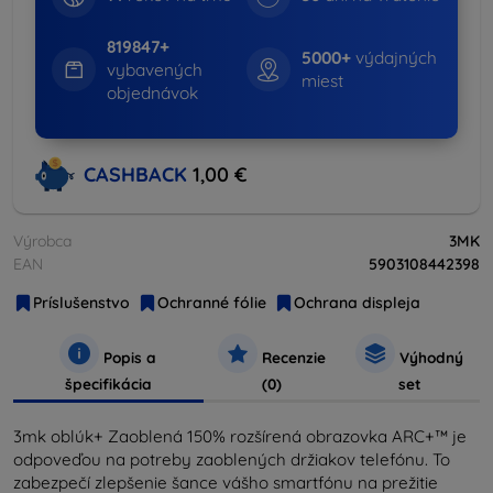
819847+
5000+
výdajných
vybavených
miest
objednávok
CASHBACK
1,00 €
Výrobca
3MK
EAN
5903108442398
Príslušenstvo
Ochranné fólie
Ochrana displeja
Popis a
Recenzie
Výhodný
špecifikácia
(0)
set
3mk oblúk+ Zaoblená 150% rozšírená obrazovka ARC+™ je
odpoveďou na potreby zaoblených držiakov telefónu. To
zabezpečí zlepšenie šance vášho smartfónu na prežitie