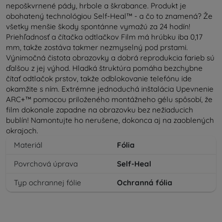
nepoškvrnené pády, hrbole a škrabance. Produkt je
obohatený technológiou Self-Heal™ - a čo to znamená? Že
všetky menšie škody spontánne vymažú za 24 hodín!
Priehľadnosť a čítačka odtlačkov Film má hrúbku iba 0,17
mm, takže zostáva takmer nezmyselný pod prstami.
Výnimočná čistota obrazovky a dobrá reprodukcia farieb sú
ďalšou z jej výhod. Hladká štruktúra pomáha bezchybne
čítať odtlačok prstov, takže odblokovanie telefónu ide
okamžite s ním. Extrémne jednoduchá inštalácia Upevnenie
ARC+™ pomocou priloženého montážneho gélu spôsobí, že
film dokonale zapadne na obrazovku bez nežiaducich
bublín! Namontujte ho nerušene, dokonca aj na zaoblených
okrajoch.
Materiál
Fólia
Povrchová úprava
Self-Heal
Typ ochrannej fólie
Ochranná fólia