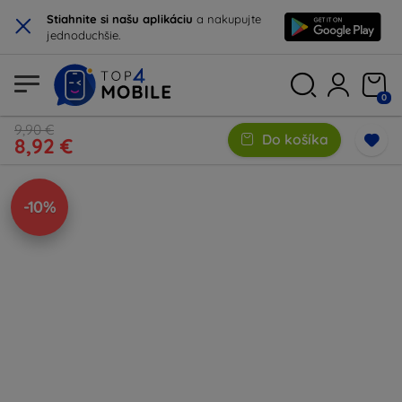
×
Stiahnite si našu aplikáciu
a nakupujte
jednoduchšie.
0
9,90 €
Do košíka
8,92 €
-10%