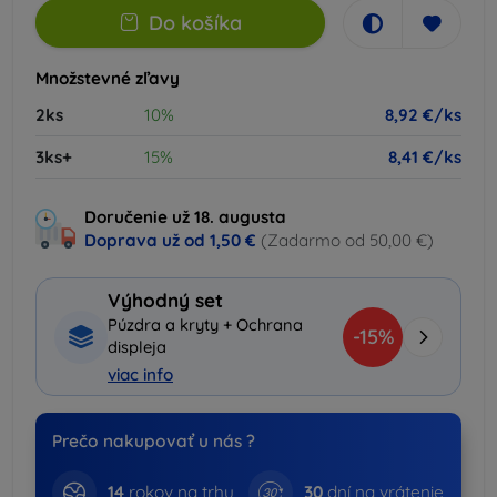
Do košíka
Množstevné zľavy
2ks
10%
8,92 €/ks
3ks+
15%
8,41 €/ks
Doručenie už 18. augusta
Doprava už od
1,50 €
(Zadarmo od 50,00 €)
Výhodný set
Púzdra a kryty + Ochrana
-15%
displeja
viac info
Prečo nakupovať u nás ?
14
rokov na trhu
30
dní na vrátenie