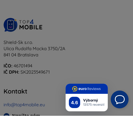
Shield-Sk s.r.o.
Ulica Rudolfa Mocka 3750/2A
841 04 Bratislava
IČO:
46701494
IČ DPH:
SK2023549671
Kontakt
Výborný
4.6
info@top4mobile.eu
13575 recenzií
Napíšte nám
Pondelok až piatok: