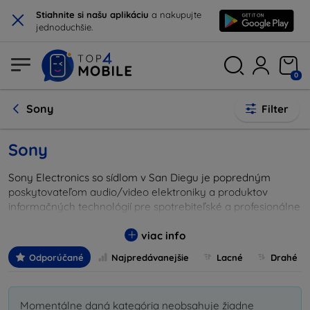
×
Stiahnite si našu aplikáciu
a nakupujte
jednoduchšie.
0
Sony
Filter
Sony
Sony Electronics so sídlom v San Diegu je popredným
poskytovateľom audio/video elektroniky a produktov
informačných technológií pre spotrebiteľské a profesionálne
trhy. Prevádzka zahŕňa výskum a vývoj, inžinierstvo, predaj,
marketing, distribúciu a služby zákazníkom.
viac info
Odporúčané
Najpredávanejšie
Lacné
Drahé
Momentálne daná kategória neobsahuje žiadne