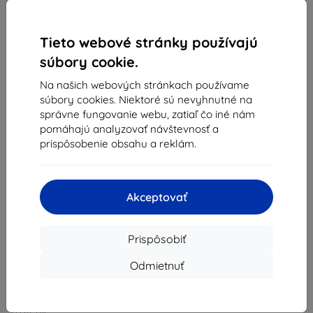
Kontakt
Tieto webové stránky používajú
info@top4mobile.eu
súbory cookie.
Napíšte nám
Na našich webových stránkach používame
súbory cookies. Niektoré sú nevyhnutné na
Pondelok až piatok:
správne fungovanie webu, zatiaľ čo iné nám
Online
8:00 - 16:00
pomáhajú analyzovať návštevnosť a
prispôsobenie obsahu a reklám.
Sobota a nedeľa:
Offline
Akceptovať
Nakupovanie
Doprava a platba
Prispôsobiť
Blog
Odmietnuť
Cashback
Vrátenie