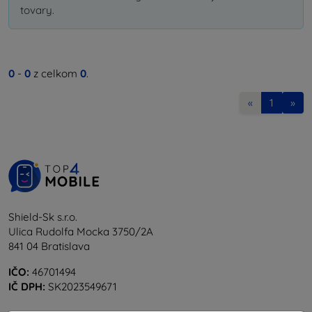
tovary.
0
-
0
z celkom
0
.
«
1
»
Shield-Sk s.r.o.
Ulica Rudolfa Mocka 3750/2A
841 04 Bratislava
IČO:
46701494
IČ DPH:
SK2023549671