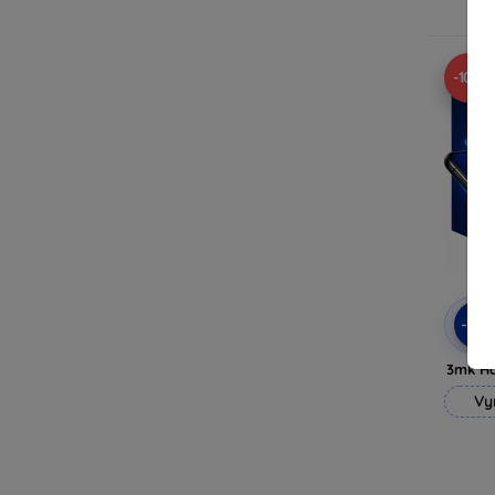
-10%
-10
3mk H
Vy