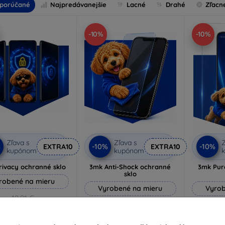
porúčané
Najpredávanejšie
Lacné
Drahé
Zľacn
-10%
-10%
Zľava s
Zľava s
Z
%
-10%
-10%
EXTRA10
EXTRA10
kupónom
kupónom
rivacy ochranné sklo
3mk Anti-Shock ochranné
3mk Pur
sklo
robené na mieru
Vyrobené na mieru
Vyrob
18,91 €
14,90 €
17,01 €
13,41 €