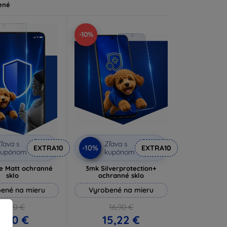
ené
-10%
ľava s
Zľava s
-10%
EXTRA10
EXTRA10
kupónom
kupónom
e Matt ochranné
3mk Silverprotection+
sklo
ochranné sklo
ené na mieru
Vyrobené na mieru
10,90 €
16,90 €
9,80 €
15,22 €