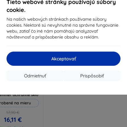
Na sklade 3 ks
Tieto webové stránky používajú súbory
Na sklade > 5 ks
Na s
cookie.
Na našich webových stránkach používame súbory
cookies. Niektoré sú nevyhnutné na správne fungovanie
webu, zatiaľ čo iné nám pomáhajú analyzovať
návštevnosť a prispôsobenie obsahu a reklám.
Akceptovať
Odmietnuť
Prispôsobiť
Zľava s
%
EXTRA10
kupónom
ammer ochranné sklo
robené na mieru
17,90 €
16,11 €