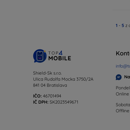
1
-
5
z 
Kont
info@t
Shield-Sk s.r.o.
Na
Ulica Rudolfa Mocka 3750/2A
841 04 Bratislava
Pondel
Onlin
IČO:
46701494
IČ DPH:
SK2023549671
Sobota
Offline