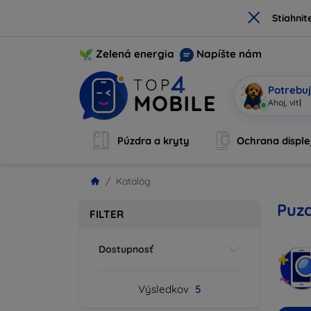
×
Stiahnit
Zelená energia
Napíšte nám
Potrebuj
Som M
|
Púzdra a kryty
Ochrana disple
Katalóg
Puzd
FILTER
Dostupnosť
Výsledkov
5