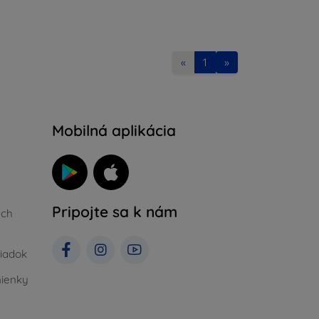
«
1
»
Mobilná aplikácia
Pripojte sa k nám
ých
iadok
ienky