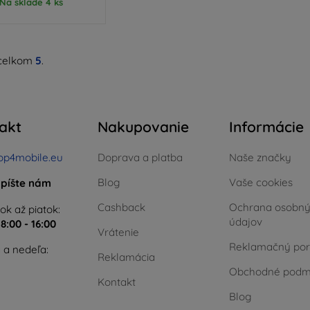
Na sklade 4 ks
celkom
5
.
akt
Nakupovanie
Informácie
op4mobile.eu
Doprava a platba
Naše značky
Blog
Vaše cookies
píšte nám
Cashback
Ochrana osobn
ok až piatok:
údajov
e
8:00 - 16:00
Vrátenie
Reklamačný por
 a nedeľa:
Reklamácia
Obchodné podm
Kontakt
Blog