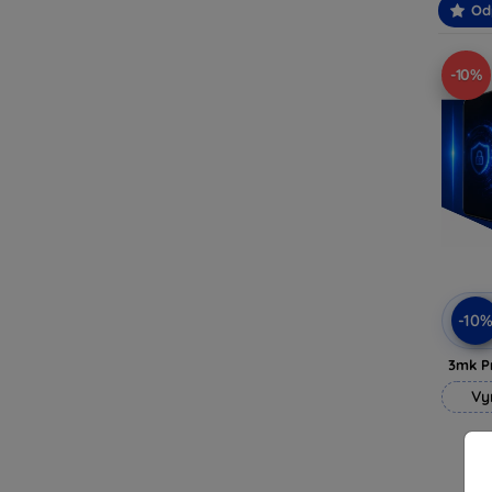
Od
-10%
-10
3mk P
Vy