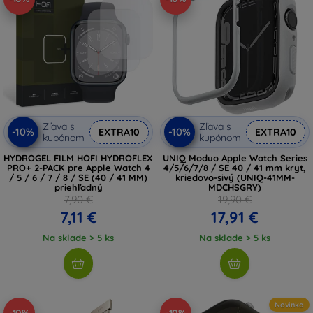
Zľava s
Zľava s
-10%
-10%
EXTRA10
EXTRA10
kupónom
kupónom
HYDROGEL FILM HOFI HYDROFLEX
UNIQ Moduo Apple Watch Series
PRO+ 2-PACK pre Apple Watch 4
4/5/6/7/8 / SE 40 / 41 mm kryt,
/ 5 / 6 / 7 / 8 / SE (40 / 41 MM)
kriedovo-sivý (UNIQ-41MM-
priehľadný
MDCHSGRY)
7,90 €
19,90 €
7,11 €
17,91 €
Na sklade > 5 ks
Na sklade > 5 ks
Novinka