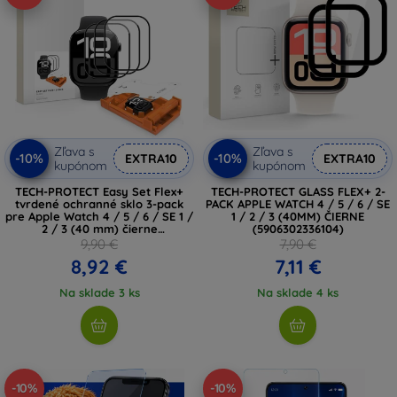
Zľava s
Zľava s
-10%
-10%
EXTRA10
EXTRA10
kupónom
kupónom
TECH-PROTECT Easy Set Flex+
TECH-PROTECT GLASS FLEX+ 2-
tvrdené ochranné sklo 3-pack
PACK APPLE WATCH 4 / 5 / 6 / SE
pre Apple Watch 4 / 5 / 6 / SE 1 /
1 / 2 / 3 (40MM) ČIERNE
2 / 3 (40 mm) čierne
(5906302336104)
(5906302336128)
9,90 €
7,90 €
8,92 €
7,11 €
Na sklade 3 ks
Na sklade 4 ks
-10%
-10%