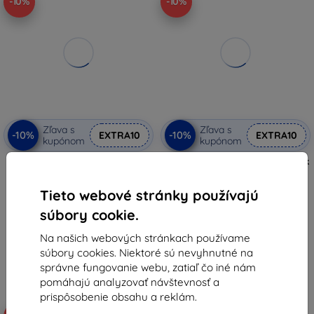
-10%
-10%
Zľava s
Zľava s
-10%
-10%
EXTRA10
EXTRA10
kupónom
kupónom
Otterbox OB Bumper na Apple
UNIQ Revix IV Premium náramok
Watch Series SE (3./2./1.
na Apple Watch 42/41/40mm
gen.)/6/5/4 (77-96895)
Edition obojstranný magnetický,
bielo-žltý (UNIQ-42MM-
Tieto webové stránky používajú
19,90 €
REV4WHTBYEL)
42,90 €
17,91 €
súbory cookie.
38,61 €
Posledný kus na sklade
Na našich webových stránkach používame
Na sklade > 5 ks
súbory cookies. Niektoré sú nevyhnutné na
správne fungovanie webu, zatiaľ čo iné nám
pomáhajú analyzovať návštevnosť a
prispôsobenie obsahu a reklám.