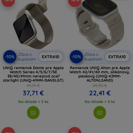
-10%
-10%
Zľava s
Zľava s
-10%
-10%
EXTRA10
EXTRA10
kupónom
kupónom
UNIQ remienok Dante pre Apple
Remienok UNIQ Alton pre Apple
Watch Series 4/5/6/7/SE
Watch 42/41/40 mm, silikónový,
38/40/41mm nerezová oceľ
pieskový (UNIQ-42MM-
starlight (UNIQ-41MM-DANSLGT)
ALTONLSAND)
41,91 €
24,90 €
37,71 €
22,41 €
Na sklade > 5 ks
Na sklade > 5 ks