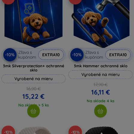
Zľava s
Zľava s
-10%
-10%
EXTRA10
EXTRA10
kupónom
kupónom
3mk Silverprotection+ ochranné
3mk Hammer ochranné sklo
sklo
Vyrobené na mieru
Vyrobené na mieru
17,90 €
16,90 €
16,11 €
15,22 €
Na sklade 4 ks
Na sklade > 5 ks
-10%
-10%