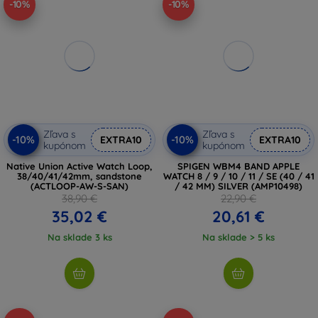
-10%
-10%
Zľava s
Zľava s
-10%
-10%
EXTRA10
EXTRA10
kupónom
kupónom
Native Union Active Watch Loop,
SPIGEN WBM4 BAND APPLE
38/40/41/42mm, sandstone
WATCH 8 / 9 / 10 / 11 / SE (40 / 41
(ACTLOOP-AW-S-SAN)
/ 42 MM) SILVER (AMP10498)
38,90 €
22,90 €
35,02 €
20,61 €
Na sklade 3 ks
Na sklade > 5 ks