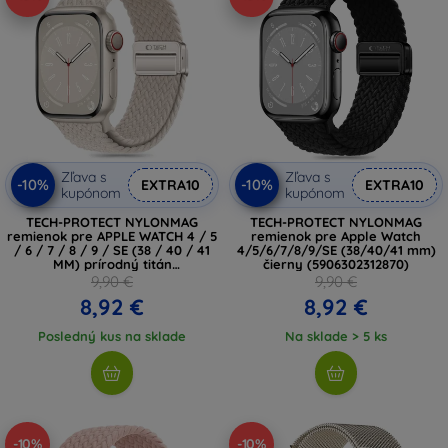
Zľava s
Zľava s
-10%
-10%
EXTRA10
EXTRA10
kupónom
kupónom
TECH-PROTECT NYLONMAG
TECH-PROTECT NYLONMAG
remienok pre APPLE WATCH 4 / 5
remienok pre Apple Watch
/ 6 / 7 / 8 / 9 / SE (38 / 40 / 41
4/5/6/7/8/9/SE (38/40/41 mm)
MM) prírodný titán
čierny (5906302312870)
(5906302312849)
9,90 €
9,90 €
8,92 €
8,92 €
Posledný kus na sklade
Na sklade > 5 ks
-10%
-10%