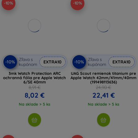
-10%
-10%
Zľava s
Zľava s
-10%
-10%
EXTRA10
EXTRA10
kupónom
kupónom
3mk Watch Protection ARC
UAG Scout remienok titanium pre
ochranná fólia pre Apple Watch
Apple Watch 42mm/41mm/40mm
6/SE 40mm
(191498113636)
8,91 €
24,90 €
8,02 €
22,41 €
Na sklade > 5 ks
Na sklade > 5 ks