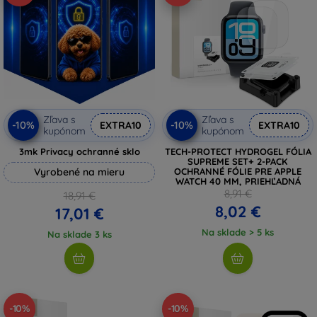
Zľava s
Zľava s
-10%
-10%
EXTRA10
EXTRA10
kupónom
kupónom
3mk Privacy ochranné sklo
TECH-PROTECT HYDROGEL FÓLIA
SUPREME SET+ 2-PACK
Vyrobené na mieru
OCHRANNÉ FÓLIE PRE APPLE
WATCH 40 MM, PRIEHĽADNÁ
8,91 €
18,91 €
8,02 €
17,01 €
Na sklade > 5 ks
Na sklade 3 ks
-10%
-10%