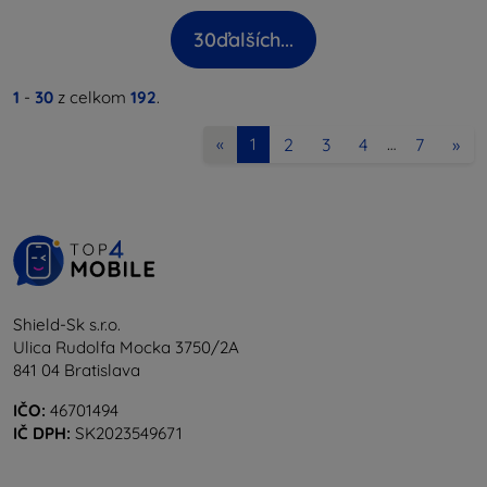
30
ďalších...
1
-
30
z celkom
192
.
2
3
4
7
»
«
1
…
Shield-Sk s.r.o.
Ulica Rudolfa Mocka 3750/2A
841 04 Bratislava
IČO:
46701494
IČ DPH:
SK2023549671