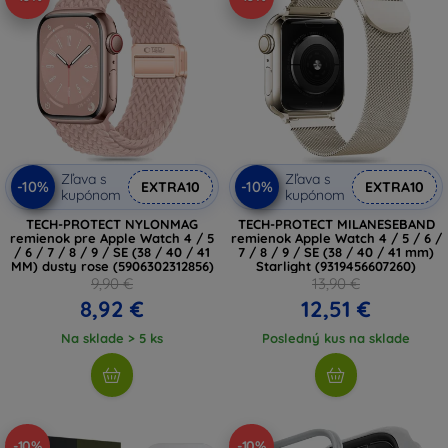
Zľava s
Zľava s
-10%
-10%
EXTRA10
EXTRA10
kupónom
kupónom
TECH-PROTECT NYLONMAG
TECH-PROTECT MILANESEBAND
remienok pre Apple Watch 4 / 5
remienok Apple Watch 4 / 5 / 6 /
/ 6 / 7 / 8 / 9 / SE (38 / 40 / 41
7 / 8 / 9 / SE (38 / 40 / 41 mm)
MM) dusty rose (5906302312856)
Starlight (9319456607260)
9,90 €
13,90 €
8,92 €
12,51 €
Na sklade > 5 ks
Posledný kus na sklade
-10%
-10%