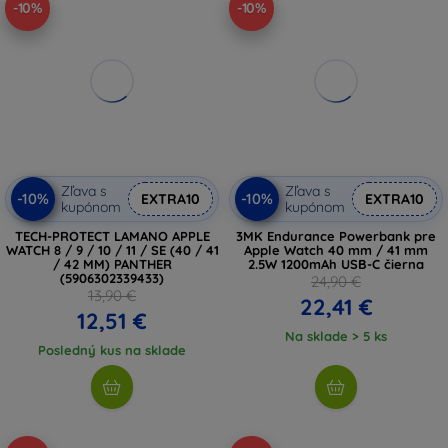
-10%
-10%
Zľava s
Zľava s
-10%
-10%
EXTRA10
EXTRA10
kupónom
kupónom
TECH-PROTECT LAMANO APPLE
3MK Endurance Powerbank pre
WATCH 8 / 9 / 10 / 11 / SE (40 / 41
Apple Watch 40 mm / 41 mm
/ 42 MM) PANTHER
2.5W 1200mAh USB-C čierna
(5906302339433)
24,90 €
13,90 €
22,41 €
12,51 €
Na sklade > 5 ks
Posledný kus na sklade