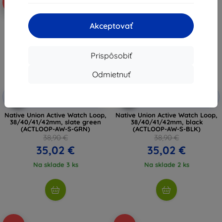
-10%
-10%
Akceptovať
Prispôsobiť
Odmietnuť
Zľava s
Zľava s
-10%
-10%
EXTRA10
EXTRA10
kupónom
kupónom
Native Union Active Watch Loop,
Native Union Active Watch Loop,
38/40/41/42mm, slate green
38/40/41/42mm, black
(ACTLOOP-AW-S-GRN)
(ACTLOOP-AW-S-BLK)
38,90 €
38,90 €
35,02 €
35,02 €
Na sklade 3 ks
Na sklade 2 ks