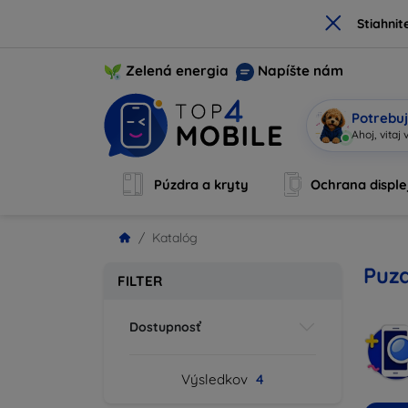
×
Stiahnit
Zelená energia
Napíšte nám
Potrebuj
Ah
|
Púzdra a kryty
Ochrana disple
Katalóg
Puzd
FILTER
Dostupnosť
Výsledkov
4