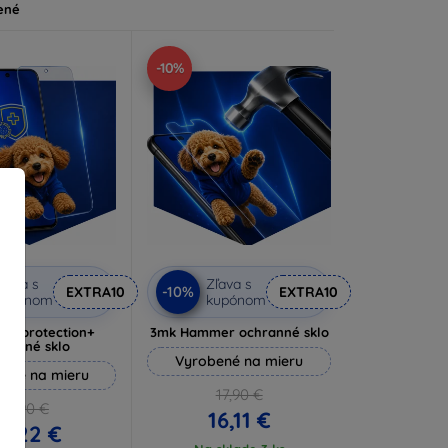
ené
-10%
ľava s
Zľava s
-10%
EXTRA10
EXTRA10
kupónom
kupónom
lverprotection+
3mk Hammer ochranné sklo
hranné sklo
Vyrobené na mieru
ené na mieru
17,90 €
16,90 €
16,11 €
5,22 €