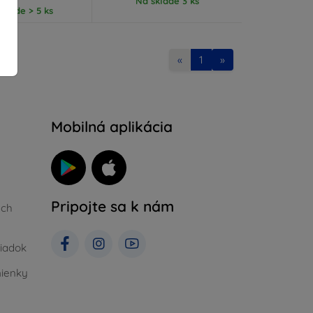
Na sklade 3 ks
klade > 5 ks
«
1
»
Mobilná aplikácia
Pripojte sa k nám
ých
iadok
ienky