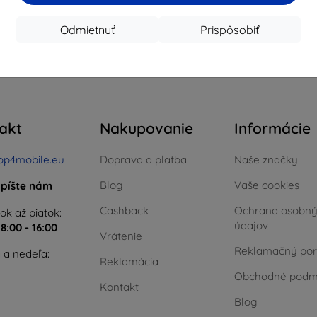
Na sklade > 5 ks
Na sklade > 5 ks
Na s
Odmietnuť
Prispôsobiť
celkom
4
.
akt
Nakupovanie
Informácie
op4mobile.eu
Doprava a platba
Naše značky
Blog
Vaše cookies
píšte nám
Cashback
Ochrana osobn
ok až piatok:
údajov
e
8:00 - 16:00
Vrátenie
Reklamačný por
 a nedeľa:
Reklamácia
Obchodné podm
Kontakt
Blog