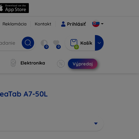
Reklamácia
Kontakt
Prihlásiť
Košík
0
0
0
Elektronika
Výpredaj
IdeaTab A7-50L