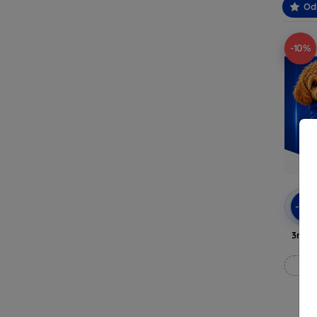
Od
-10%
-10
3mk A
Vy