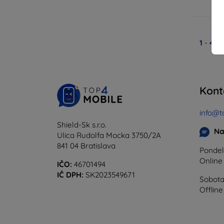
1
-
4
z 
Kont
info@t
Shield-Sk s.r.o.
Na
Ulica Rudolfa Mocka 3750/2A
841 04 Bratislava
Pondel
Onlin
IČO:
46701494
IČ DPH:
SK2023549671
Sobota
Offline