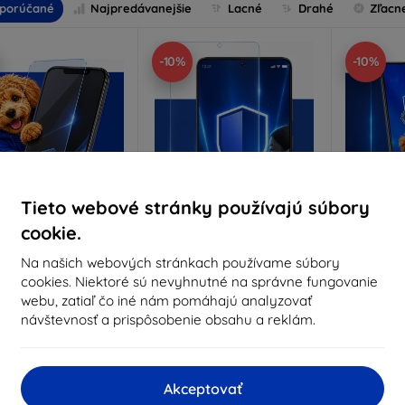
porúčané
Najpredávanejšie
Lacné
Drahé
Zľacn
-10%
-10%
Tieto webové stránky používajú súbory
cookie.
Zľava s
Zľava s
Z
Na našich webových stránkach používame súbory
%
-10%
-10%
EXTRA10
EXTRA10
kupónom
kupónom
cookies. Niektoré sú nevyhnutné na správne fungovanie
webu, zatiaľ čo iné nám pomáhajú analyzovať
nti-Shock ochranné
3mk Pure Matt ochranné
3mk Si
sklo
sklo
oc
návštevnosť a prispôsobenie obsahu a reklám.
robené na mieru
Vyrobené na mieru
Vyrob
14,90 €
10,90 €
Akceptovať
13,41 €
9,80 €
1