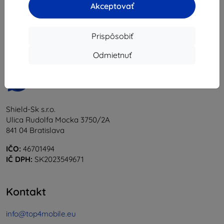
Akceptovať
1
-
5
z celkom
5
.
«
1
»
Prispôsobiť
Odmietnuť
Shield-Sk s.r.o.
Ulica Rudolfa Mocka 3750/2A
841 04 Bratislava
IČO:
46701494
IČ DPH:
SK2023549671
Kontakt
info@top4mobile.eu