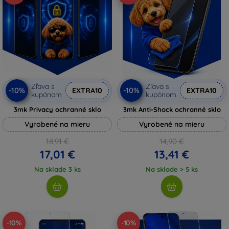
Zľava s
Zľava s
-10%
-10%
EXTRA10
EXTRA10
kupónom
kupónom
3mk Privacy ochranné sklo
3mk Anti-Shock ochranné sklo
Vyrobené na mieru
Vyrobené na mieru
18,91 €
14,90 €
17,01 €
13,41 €
Na sklade 3 ks
Na sklade > 5 ks
-10%
-10%