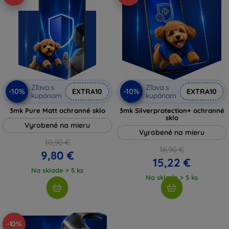
Zľava s
Zľava s
-10%
-10%
EXTRA10
EXTRA10
kupónom
kupónom
3mk Pure Matt ochranné sklo
3mk Silverprotection+ ochranné
sklo
Vyrobené na mieru
Vyrobené na mieru
10,90 €
16,90 €
9,80 €
15,22 €
Na sklade > 5 ks
Na sklade > 5 ks
-10%