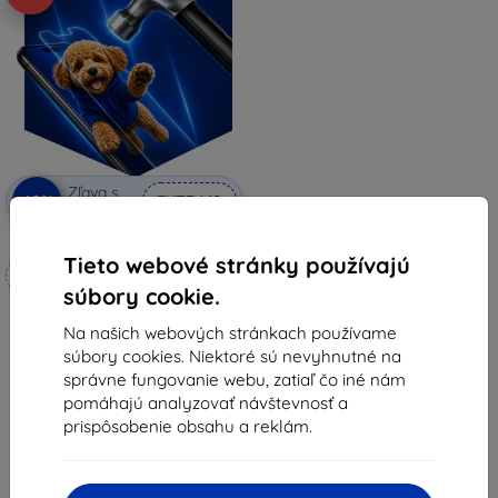
Zľava s
-10%
EXTRA10
kupónom
3mk Hammer ochranné sklo
Tieto webové stránky používajú
Vyrobené na mieru
súbory cookie.
17,90 €
Na našich webových stránkach používame
16,11 €
súbory cookies. Niektoré sú nevyhnutné na
Na sklade 4 ks
správne fungovanie webu, zatiaľ čo iné nám
pomáhajú analyzovať návštevnosť a
prispôsobenie obsahu a reklám.