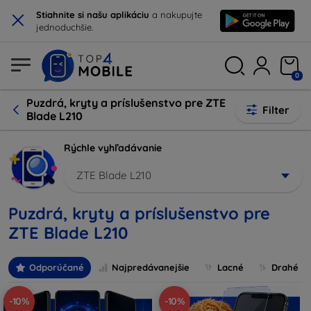
×
Stiahnite si našu aplikáciu
a nakupujte
jednoduchšie.
0
Puzdrá, kryty a príslušenstvo pre ZTE
Filter
Blade L210
Rýchle vyhľadávanie
ZTE Blade L210
Puzdrá, kryty a príslušenstvo pre
ZTE Blade L210
Odporúčané
Najpredávanejšie
Lacné
Drahé
-10%
-10%