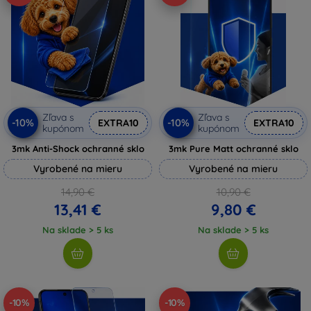
Zľava s
Zľava s
-10%
-10%
EXTRA10
EXTRA10
kupónom
kupónom
3mk Anti-Shock ochranné sklo
3mk Pure Matt ochranné sklo
Vyrobené na mieru
Vyrobené na mieru
14,90 €
10,90 €
13,41 €
9,80 €
Na sklade > 5 ks
Na sklade > 5 ks
-10%
-10%