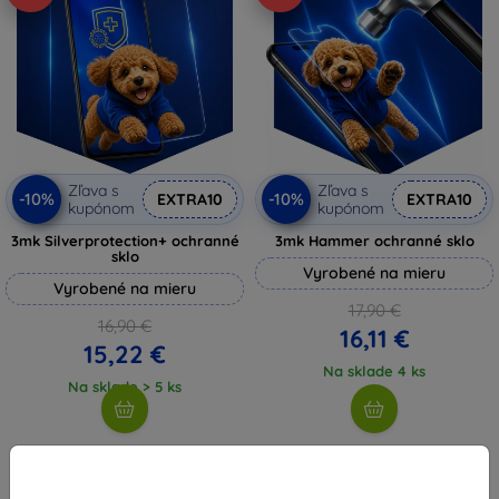
Zľava s
Zľava s
-10%
-10%
EXTRA10
EXTRA10
kupónom
kupónom
3mk Silverprotection+ ochranné
3mk Hammer ochranné sklo
sklo
Vyrobené na mieru
Vyrobené na mieru
17,90 €
16,90 €
16,11 €
15,22 €
Na sklade 4 ks
Na sklade > 5 ks