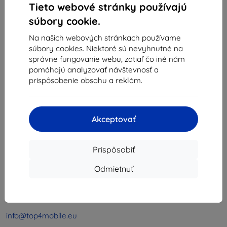
Tieto webové stránky používajú
1
-
4
z celkom
4
.
súbory cookie.
«
1
»
Na našich webových stránkach používame
súbory cookies. Niektoré sú nevyhnutné na
správne fungovanie webu, zatiaľ čo iné nám
pomáhajú analyzovať návštevnosť a
prispôsobenie obsahu a reklám.
Shield-Sk s.r.o.
Akceptovať
Ulica Rudolfa Mocka 3750/2A
841 04 Bratislava
Prispôsobiť
IČO:
46701494
IČ DPH:
SK2023549671
Odmietnuť
Kontakt
info@top4mobile.eu