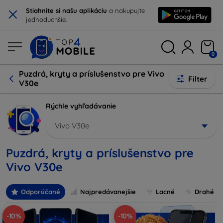
×
Stiahnite si našu aplikáciu
a nakupujte
jednoduchšie.
0
Puzdrá, kryty a príslušenstvo pre Vivo
Filter
V30e
Rýchle vyhľadávanie
Vivo V30e
Puzdrá, kryty a príslušenstvo pre
Vivo V30e
Odporúčané
Najpredávanejšie
Lacné
Drahé
-10%
-10%