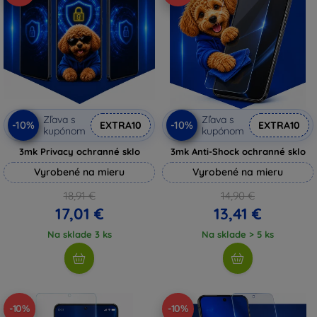
Zľava s
Zľava s
-10%
-10%
EXTRA10
EXTRA10
kupónom
kupónom
3mk Privacy ochranné sklo
3mk Anti-Shock ochranné sklo
Vyrobené na mieru
Vyrobené na mieru
18,91 €
14,90 €
17,01 €
13,41 €
Na sklade 3 ks
Na sklade > 5 ks
-10%
-10%