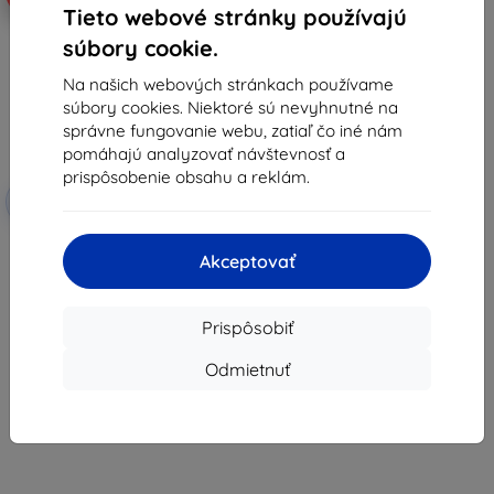
Tieto webové stránky používajú
súbory cookie.
Na našich webových stránkach používame
súbory cookies. Niektoré sú nevyhnutné na
správne fungovanie webu, zatiaľ čo iné nám
pomáhajú analyzovať návštevnosť a
prispôsobenie obsahu a reklám.
Zľava s
-10%
EXTRA10
kupónom
3MK ARC+ fólia Vivo V30e
celoplošná fólia
Akceptovať
11,17 €
4,87 €
Prispôsobiť
Posledný kus na sklade
Odmietnuť