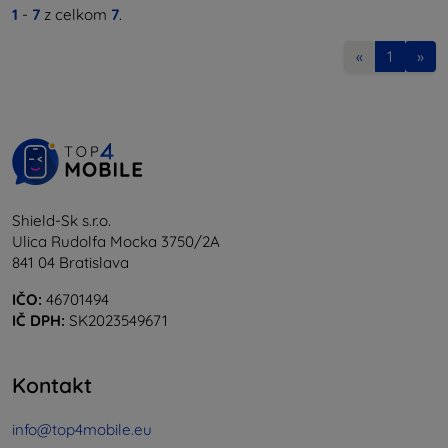
1
-
7
z celkom
7
.
«
1
»
Shield-Sk s.r.o.
Ulica Rudolfa Mocka 3750/2A
841 04 Bratislava
IČO:
46701494
IČ DPH:
SK2023549671
Kontakt
info@top4mobile.eu