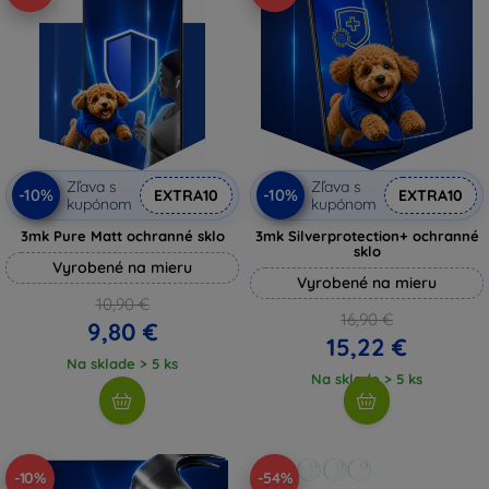
Zľava s
Zľava s
-10%
-10%
EXTRA10
EXTRA10
kupónom
kupónom
3mk Pure Matt ochranné sklo
3mk Silverprotection+ ochranné
sklo
Vyrobené na mieru
Vyrobené na mieru
10,90 €
16,90 €
9,80 €
15,22 €
Na sklade > 5 ks
Na sklade > 5 ks
-10%
-54%