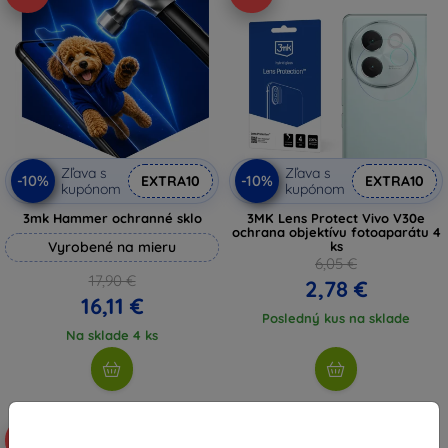
Zľava s
Zľava s
-10%
-10%
EXTRA10
EXTRA10
kupónom
kupónom
3mk Hammer ochranné sklo
3MK Lens Protect Vivo V30e
ochrana objektívu fotoaparátu 4
Vyrobené na mieru
ks
6,05 €
17,90 €
2,78 €
16,11 €
Posledný kus na sklade
Na sklade 4 ks
-56%