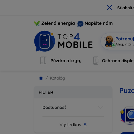
×
Stiahnit
Zelená energia
Napíšte nám
Potrebuj
Som
|
Púzdra a kryty
Ochrana disple
Katalóg
Puzd
FILTER
Dostupnosť
Výsledkov
5