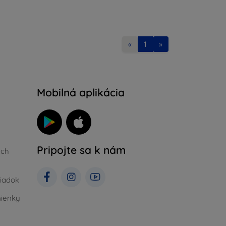
«
1
»
Mobilná aplikácia
Pripojte sa k nám
ých
iadok
ienky