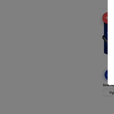
-10%
-10
3mk H
Vy