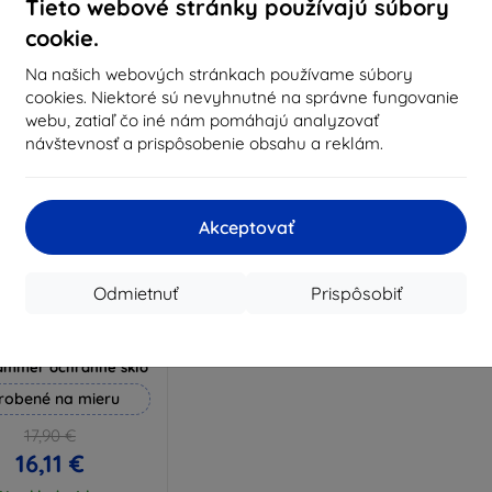
Na sklade 3 ks
Tieto webové stránky používajú súbory
Na sklade > 5 ks
Na s
cookie.
Na našich webových stránkach používame súbory
cookies. Niektoré sú nevyhnutné na správne fungovanie
webu, zatiaľ čo iné nám pomáhajú analyzovať
návštevnosť a prispôsobenie obsahu a reklám.
Akceptovať
Odmietnuť
Prispôsobiť
Zľava s
%
EXTRA10
kupónom
ammer ochranné sklo
robené na mieru
17,90 €
16,11 €