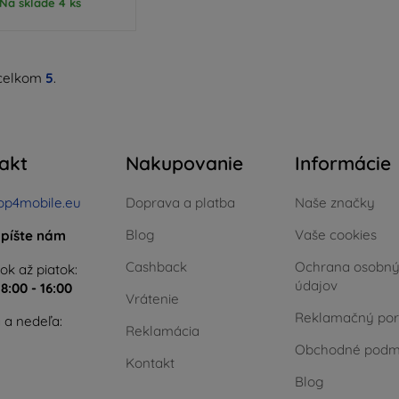
Na sklade 4 ks
celkom
5
.
akt
Nakupovanie
Informácie
op4mobile.eu
Doprava a platba
Naše značky
Blog
Vaše cookies
píšte nám
Cashback
Ochrana osobn
ok až piatok:
údajov
e
8:00 - 16:00
Vrátenie
Reklamačný por
 a nedeľa:
Reklamácia
Obchodné podm
Kontakt
Blog