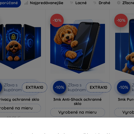
porúčané
Najpredávanejšie
Lacné
Drahé
Zľacn
-10%
-10%
Zľava s
Zľava s
Z
%
-10%
-10%
EXTRA10
EXTRA10
kupónom
kupónom
rivacy ochranné sklo
3mk Anti-Shock ochranné
3mk Pur
sklo
robené na mieru
Vyrobené na mieru
Vyrob
18,91 €
14,90 €
17,01 €
13,41 €