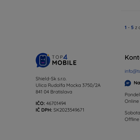
1
-
5
z 
Kont
info@t
Shield-Sk s.r.o.
Na
Ulica Rudolfa Mocka 3750/2A
841 04 Bratislava
Pondel
Onlin
IČO:
46701494
IČ DPH:
SK2023549671
Sobota
Offline