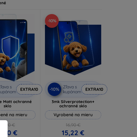
ené
-10%
ľava s
Zľava s
-10%
EXTRA10
EXTRA10
kupónom
kupónom
e Matt ochranné
3mk Silverprotection+
sklo
ochranné sklo
ené na mieru
Vyrobené na mieru
10,90 €
16,90 €
9,80 €
15,22 €