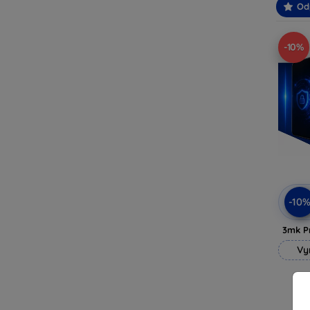
Od
-10%
-10
3mk P
Vy