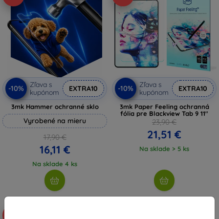
Zľava s
Zľava s
-10%
-10%
EXTRA10
EXTRA10
kupónom
kupónom
3mk Hammer ochranné sklo
3mk Paper Feeling ochranná
fólia pre Blackview Tab 9 11"
Vyrobené na mieru
23,90 €
21,51 €
17,90 €
16,11 €
Na sklade > 5 ks
Na sklade 4 ks
-10%