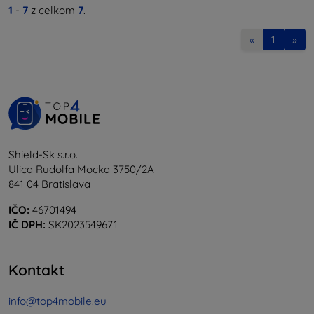
1
-
7
z celkom
7
.
«
1
»
Shield-Sk s.r.o.
Ulica Rudolfa Mocka 3750/2A
841 04 Bratislava
IČO:
46701494
IČ DPH:
SK2023549671
Kontakt
info@top4mobile.eu