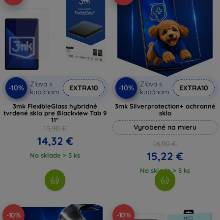
Zľava s
Zľava s
-10%
-10%
EXTRA10
EXTRA10
kupónom
kupónom
3mk FlexibleGlass hybridné
3mk Silverprotection+ ochranné
tvrdené sklo pre Blackview Tab 9
sklo
11"
Vyrobené na mieru
15,90 €
14,32 €
16,90 €
15,22 €
Na sklade > 5 ks
Na sklade > 5 ks
-10%
-10%