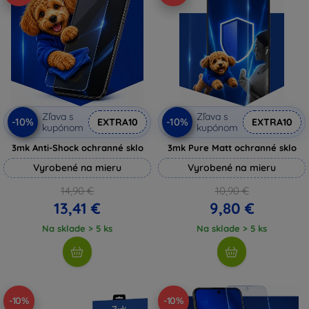
Zľava s
Zľava s
-10%
-10%
EXTRA10
EXTRA10
kupónom
kupónom
3mk Anti-Shock ochranné sklo
3mk Pure Matt ochranné sklo
Vyrobené na mieru
Vyrobené na mieru
14,90 €
10,90 €
13,41 €
9,80 €
Na sklade > 5 ks
Na sklade > 5 ks
-10%
-10%