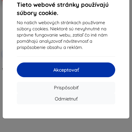
Tieto webové stránky používajú
súbory cookie.
Na našich webových stránkach používame
súbory cookies. Niektoré sú nevyhnutné na
správne fungovanie webu, zatiaľ čo iné nám
pomáhajú analyzovať návštevnosť a
prispôsobenie obsahu a reklám.
Zľava s
-10%
EXTRA10
kupónom
3mk FlexibleGlass Pro hybridné
tvrdené sklo pre Blackview Tab 9
Akceptovať
11"
34,90 €
31,40 €
Prispôsobiť
Na sklade > 5 ks
Odmietnuť