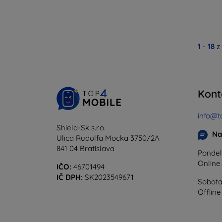
1
-
18
z
Kont
info@t
Shield-Sk s.r.o.
Na
Ulica Rudolfa Mocka 3750/2A
841 04 Bratislava
Pondel
Onlin
IČO:
46701494
IČ DPH:
SK2023549671
Sobota
Offline