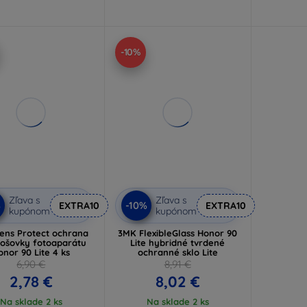
-10%
Zľava s
Zľava s
%
-10%
EXTRA10
EXTRA10
kupónom
kupónom
ens Protect ochrana
3MK FlexibleGlass Honor 90
šošovky fotoaparátu
Lite hybridné tvrdené
onor 90 Lite 4 ks
ochranné sklo Lite
6,90 €
8,91 €
2,78 €
8,02 €
Na sklade 2 ks
Na sklade 2 ks