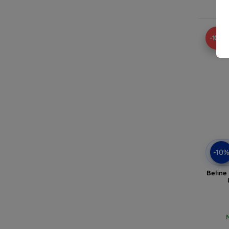
-10%
-10
Beline