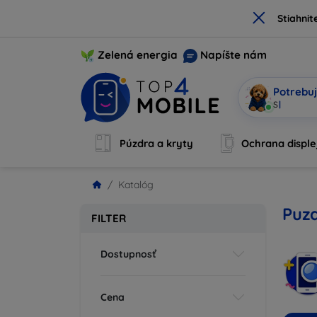
×
Stiahnit
Zelená energia
Napíšte nám
Potrebuj
Som Mobi, 
Púzdra a kryty
Ochrana disple
Katalóg
Puzd
FILTER
Dostupnosť
Cena