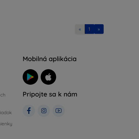
«
1
»
Mobilná aplikácia
Pripojte sa k nám
ých
iadok
ienky