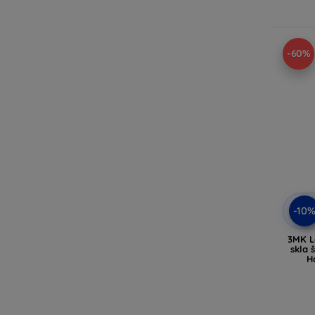
-60%
-10
3MK L
skla 
H