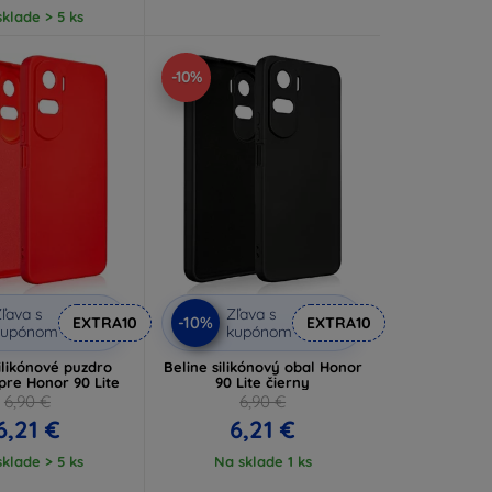
klade > 5 ks
-10%
ľava s
Zľava s
-10%
EXTRA10
EXTRA10
kupónom
kupónom
ilikónové puzdro
Beline silikónový obal Honor
pre Honor 90 Lite
90 Lite čierny
6,90 €
6,90 €
6,21 €
6,21 €
klade > 5 ks
Na sklade 1 ks