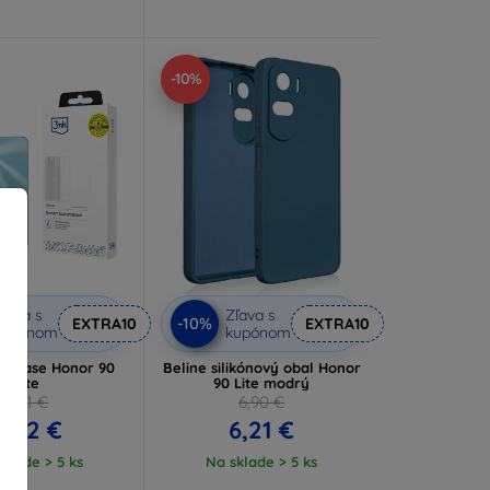
-10%
ľava s
Zľava s
-10%
EXTRA10
EXTRA10
kupónom
kupónom
ar Case Honor 90
Beline silikónový obal Honor
Lite
90 Lite modrý
8,91 €
6,90 €
8,02 €
6,21 €
klade > 5 ks
Na sklade > 5 ks