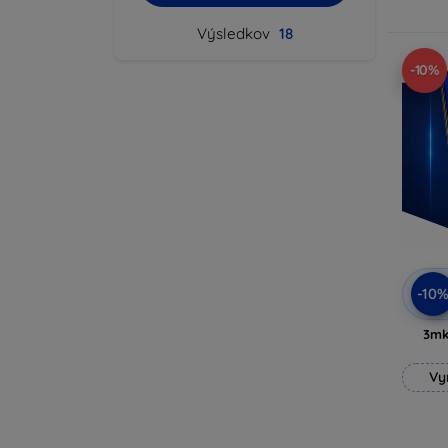
Výsledkov
18
-10%
-10
3mk
Vy