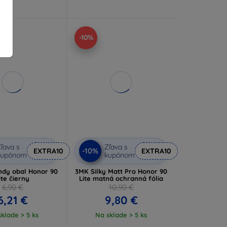
-10%
ľava s
Zľava s
-10%
EXTRA10
EXTRA10
kupónom
kupónom
ndy obal Honor 90
3MK Silky Matt Pro Honor 90
ite čierny
Lite matná ochranná fólia
6,90 €
10,90 €
6,21 €
9,80 €
klade > 5 ks
Na sklade > 5 ks