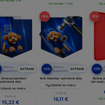
Na sklade 3 ks
Na sklade > 5 ks
Na s
-10%
-10%
Zľava s
Zľava s
Z
%
-10%
-10%
EXTRA10
EXTRA10
kupónom
kupónom
 Silverprotection+
3mk Hammer ochranné sklo
Beline s
ochranné sklo
červené 
Vyrobené na mieru
robené na mieru
17,90 €
16,90 €
16,11 €
Na s
15,22 €