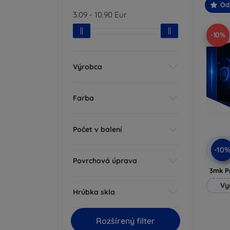
Od
3.09
-
10.90
Eur
-10%
Výrobca
Farba
Počet v balení
-10
Povrchová úprava
3mk P
Vy
Hrúbka skla
Rozšírený filter