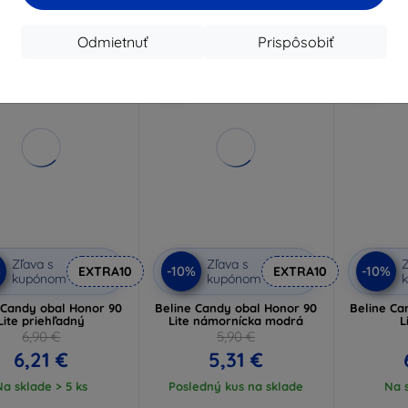
Odmietnuť
Prispôsobiť
-10%
-10%
Zľava s
Zľava s
Z
%
-10%
-10%
EXTRA10
EXTRA10
kupónom
kupónom
 Candy obal Honor 90
Beline Candy obal Honor 90
Beline Ca
Lite priehľadný
Lite námornícka modrá
L
6,90 €
5,90 €
6,21 €
5,31 €
Na sklade > 5 ks
Posledný kus na sklade
Na s