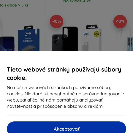
Na sklade 4 ks
Na sklade > 5 ks
-10%
-10%
Tieto webové stránky používajú súbory
cookie.
Zľava s
Zľava s
Z
Na našich webových stránkach používame súbory
%
-10%
-10%
EXTRA10
EXTRA10
kupónom
kupónom
cookies. Niektoré sú nevyhnutné na správne fungovanie
webu, zatiaľ čo iné nám pomáhajú analyzovať
rdGlass tvrdené sklo
3MK Matt Case Honor 90
3MK Cle
re Honor 90 Lite
Lite čierny
návštevnosť a prispôsobenie obsahu a reklám.
7,90 €
8,91 €
7,11 €
8,02 €
Na sklade > 5 ks
Na sklade > 5 ks
Na s
Akceptovať