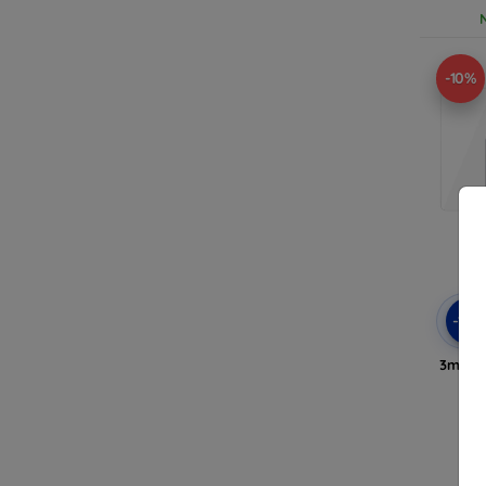
-10%
-10
3mk Ha
p