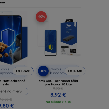
ené
-10%
ľava s
Zľava s
-10%
EXTRA10
EXTRA10
kupónom
kupónom
e Matt ochranné
3mk ARC+ ochranná fólia
sklo
pre Honor 90 Lite
9,90 €
ené na mieru
8,92 €
10,90 €
Na sklade > 5 ks
9,80 €