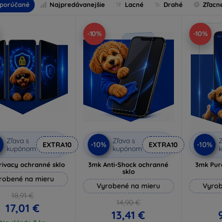
porúčané
Najpredávanejšie
Lacné
Drahé
Zľacn
-10%
-10%
Zľava s
Zľava s
Z
%
-10%
-10%
EXTRA10
EXTRA10
kupónom
kupónom
rivacy ochranné sklo
3mk Anti-Shock ochranné
3mk Pur
sklo
robené na mieru
Vyrobené na mieru
Vyrob
18,91 €
14,90 €
17,01 €
13,41 €