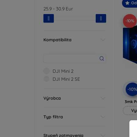
Od
25.9
-
30.9
Eur
-10%
Kompatibilita
DJI Mini 2
DJI Mini 2 SE
-10
Výrobca
3mk P
Vy
Typ filtra
Stupeň zatmavenia