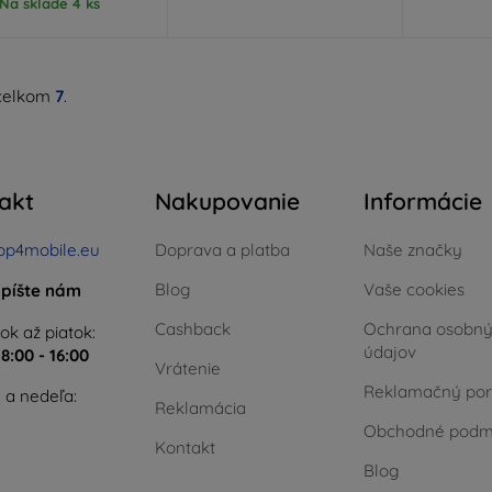
Na sklade 4 ks
celkom
7
.
akt
Nakupovanie
Informácie
op4mobile.eu
Doprava a platba
Naše značky
Blog
Vaše cookies
píšte nám
Cashback
Ochrana osobn
ok až piatok:
údajov
e
8:00 - 16:00
Vrátenie
Reklamačný por
 a nedeľa:
Reklamácia
Obchodné podm
Kontakt
Blog