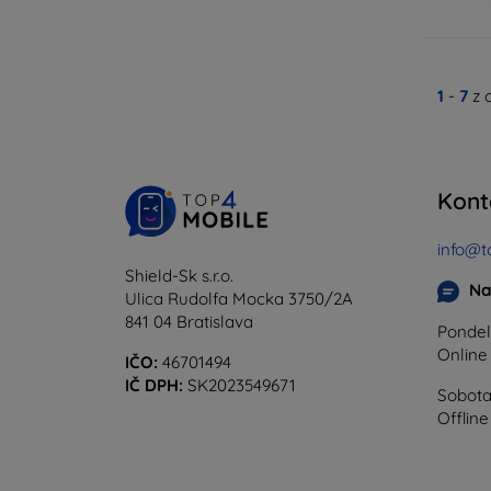
1
-
7
z 
Kont
info@t
Shield-Sk s.r.o.
Na
Ulica Rudolfa Mocka 3750/2A
841 04 Bratislava
Pondel
Onlin
IČO:
46701494
IČ DPH:
SK2023549671
Sobota
Offline