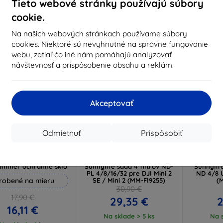
Na sklade 3 ks
Tieto webové stránky používajú súbory
Na sklade > 5 ks
Na s
cookie.
Na našich webových stránkach používame súbory
-5%
-5%
cookies. Niektoré sú nevyhnutné na správne fungovanie
webu, zatiaľ čo iné nám pomáhajú analyzovať
návštevnosť a prispôsobenie obsahu a reklám.
Akceptovať
Odmietnuť
Prispôsobiť
Zľava s
Zľava s
Z
%
-5%
-5%
EXTRA10
SMART5
kupónom
kupónom
ammer ochranné sklo
Sunnylife sada 4 filtrov ND-
Sunnylife
PL 4/8/16/32 pre DJI Mini 2
ND 4/8 U
robené na mieru
SE / Mini 2 (MM-FI9255)
(
30,90 €
17,90 €
29,35 €
2
16,11 €
Na sklade > 5 ks
Na s