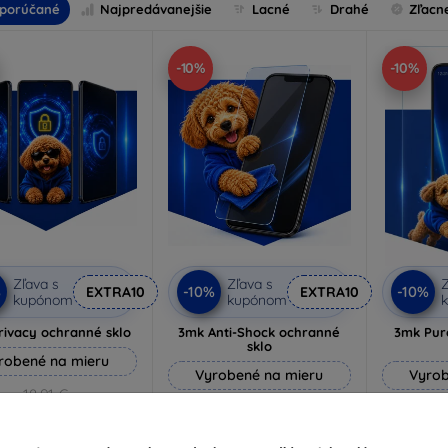
porúčané
Najpredávanejšie
Lacné
Drahé
Zľacn
-10%
-10%
Zľava s
Zľava s
Z
%
-10%
-10%
EXTRA10
EXTRA10
kupónom
kupónom
rivacy ochranné sklo
3mk Anti-Shock ochranné
3mk Pur
sklo
robené na mieru
Vyrobené na mieru
Vyrob
18,91 €
14,90 €
17,01 €
13,41 €