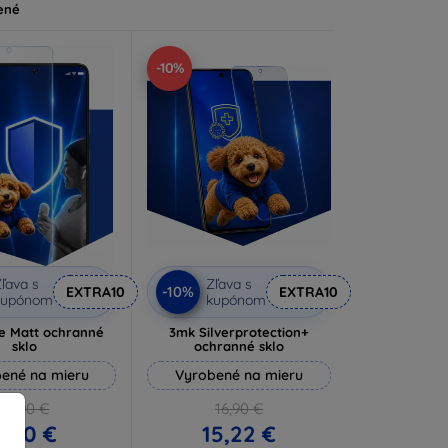
ené
-10%
ľava s
Zľava s
-10%
EXTRA10
EXTRA10
kupónom
kupónom
e Matt ochranné
3mk Silverprotection+
sklo
ochranné sklo
ené na mieru
Vyrobené na mieru
10,90 €
16,90 €
9,80 €
15,22 €