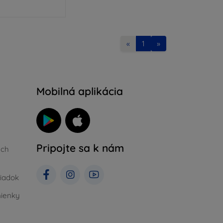
«
1
»
Mobilná aplikácia
Pripojte sa k nám
ých
iadok
ienky