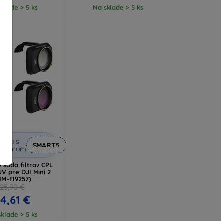
klade > 5 ks
Na sklade > 5 ks
ľava s
SMART5
kupónom
 sada filtrov CPL
V pre DJI Mini 2
MM-FI9257)
25,90 €
4,61 €
klade > 5 ks