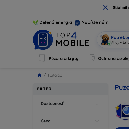
×
Stiahnit
Zelená energia
Napíšte nám
Potrebuj
Som
|
Púzdra a kryty
Ochrana disple
Katalóg
Puzd
FILTER
Dostupnosť
Cena