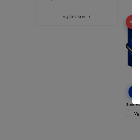
Výsledkov
7
-10%
-10
3mk H
Vy