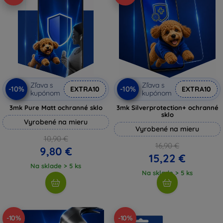
Zľava s
Zľava s
-10%
-10%
EXTRA10
EXTRA10
kupónom
kupónom
3mk Pure Matt ochranné sklo
3mk Silverprotection+ ochranné
sklo
Vyrobené na mieru
Vyrobené na mieru
10,90 €
16,90 €
9,80 €
15,22 €
Na sklade > 5 ks
Na sklade > 5 ks
-10%
-10%