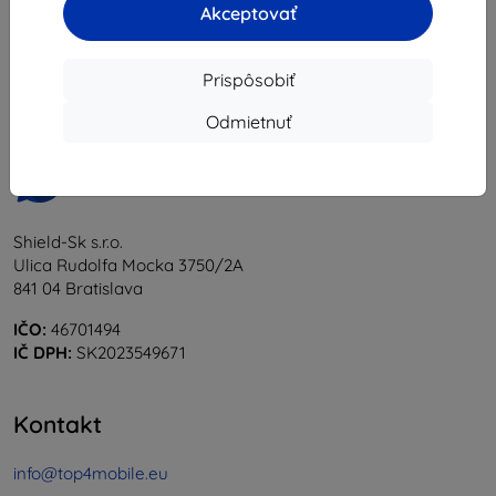
Akceptovať
1
-
6
z celkom
6
.
«
1
»
Prispôsobiť
Odmietnuť
Shield-Sk s.r.o.
Ulica Rudolfa Mocka 3750/2A
841 04 Bratislava
IČO:
46701494
IČ DPH:
SK2023549671
Kontakt
info@top4mobile.eu