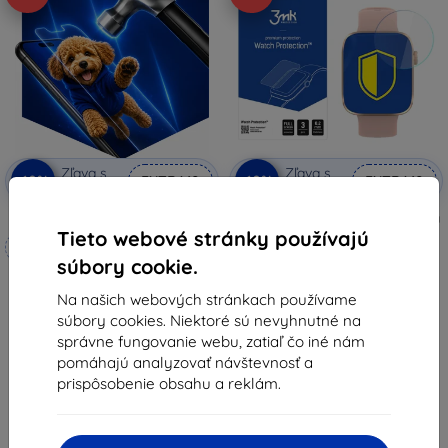
Zľava s
Zľava s
-10%
-10%
EXTRA10
EXTRA10
kupónom
kupónom
3mk Hammer ochranné sklo
3MK Folia ARC ochranná fólia na
obrazovku Armodd Squarz 11
Tieto webové stránky používajú
Vyrobené na mieru
Fullscreen (5903108521727)
súbory cookie.
8,91 €
17,90 €
8,02 €
Na našich webových stránkach používame
16,11 €
Na sklade > 5 ks
súbory cookies. Niektoré sú nevyhnutné na
Na sklade 4 ks
správne fungovanie webu, zatiaľ čo iné nám
pomáhajú analyzovať návštevnosť a
prispôsobenie obsahu a reklám.