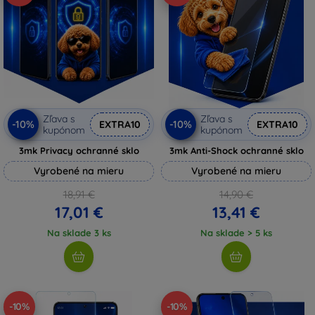
Zľava s
Zľava s
-10%
-10%
EXTRA10
EXTRA10
kupónom
kupónom
3mk Privacy ochranné sklo
3mk Anti-Shock ochranné sklo
Vyrobené na mieru
Vyrobené na mieru
18,91 €
14,90 €
17,01 €
13,41 €
Na sklade 3 ks
Na sklade > 5 ks
-10%
-10%