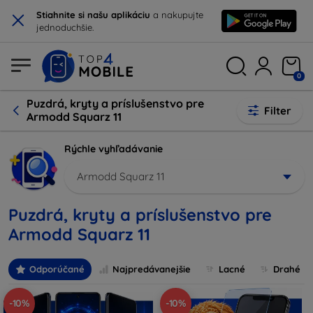
×
Stiahnite si našu aplikáciu
a nakupujte
jednoduchšie.
0
Puzdrá, kryty a príslušenstvo pre
Filter
Armodd Squarz 11
Rýchle vyhľadávanie
Armodd Squarz 11
Puzdrá, kryty a príslušenstvo pre
Armodd Squarz 11
Odporúčané
Najpredávanejšie
Lacné
Drahé
-10%
-10%