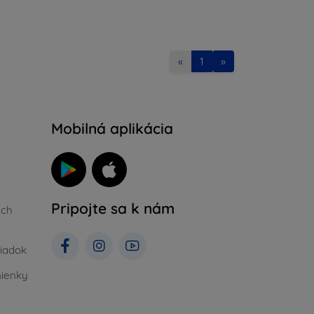
«
1
»
Mobilná aplikácia
Pripojte sa k nám
ých
iadok
ienky