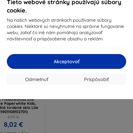
Tieto webové stránky používajú súbory
Na sklade > 5 ks
Na sklade > 5 ks
Na s
cookie.
Na našich webových stránkach používame súbory
cookies. Niektoré sú nevyhnutné na správne fungovanie
webu, zatiaľ čo iné nám pomáhajú analyzovať
návštevnosť a prispôsobenie obsahu a reklám.
Akceptovať
Odmietnuť
Prispôsobiť
Zľava s
%
EXTRA10
kupónom
 FlexibleGlass Lite
le Paperwhite Kids,
dné tvrdené sklo Lite
(5903108512701)
8,91 €
8,02 €
Na sklade > 5 ks