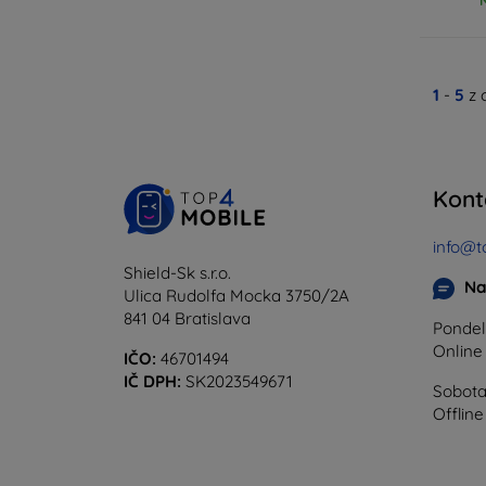
1
-
5
z 
Kont
info@t
Shield-Sk s.r.o.
Na
Ulica Rudolfa Mocka 3750/2A
841 04 Bratislava
Pondel
Onlin
IČO:
46701494
IČ DPH:
SK2023549671
Sobota
Offline