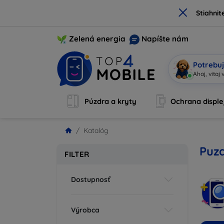
×
Stiahnit
Zelená energia
Napíšte nám
Potrebuj
|
Púzdra a kryty
Ochrana disple
Katalóg
Puzd
FILTER
Dostupnosť
Výrobca