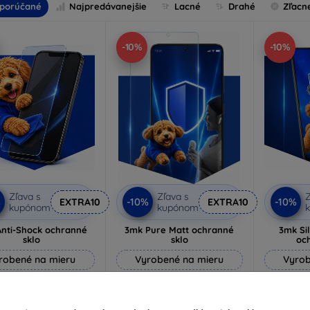
porúčané
Najpredávanejšie
Lacné
Drahé
Zľacn
-10%
-10%
Zľava s
Zľava s
Z
%
-10%
-10%
EXTRA10
EXTRA10
kupónom
kupónom
nti-Shock ochranné
3mk Pure Matt ochranné
3mk Si
sklo
sklo
oc
robené na mieru
Vyrobené na mieru
Vyrob
14,90 €
10,90 €
13,41 €
9,80 €
1