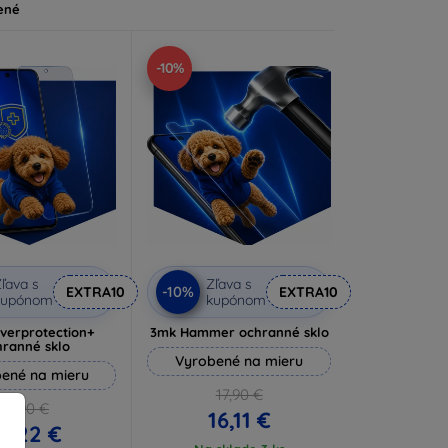
ené
-10%
ľava s
Zľava s
-10%
EXTRA10
EXTRA10
kupónom
kupónom
lverprotection+
3mk Hammer ochranné sklo
hranné sklo
Vyrobené na mieru
ené na mieru
17,90 €
16,90 €
16,11 €
5,22 €