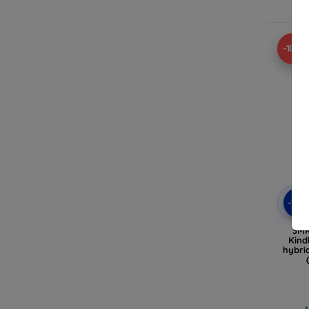
-10%
-10
3MK
Kind
hybri