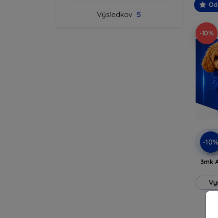
Od
Výsledkov
5
-10%
-10
3mk A
Vy