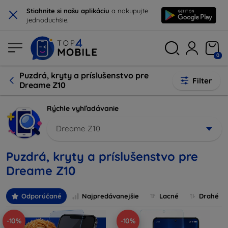
×
Stiahnite si našu aplikáciu
a nakupujte
jednoduchšie.
0
Puzdrá, kryty a príslušenstvo pre
Filter
Dreame Z10
Rýchle vyhľadávanie
Dreame Z10
Puzdrá, kryty a príslušenstvo pre
Dreame Z10
Odporúčané
Najpredávanejšie
Lacné
Drahé
-10%
-10%