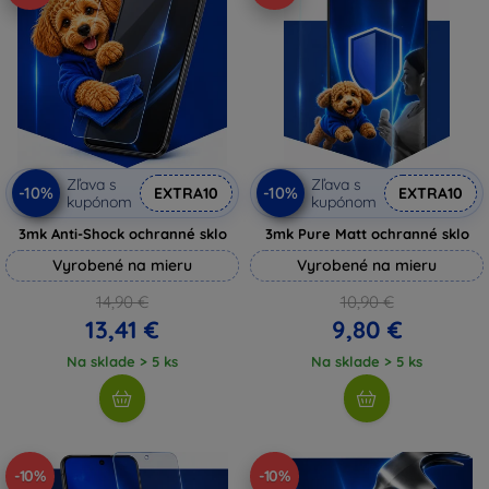
Zľava s
Zľava s
-10%
-10%
EXTRA10
EXTRA10
kupónom
kupónom
3mk Anti-Shock ochranné sklo
3mk Pure Matt ochranné sklo
Vyrobené na mieru
Vyrobené na mieru
14,90 €
10,90 €
13,41 €
9,80 €
Na sklade > 5 ks
Na sklade > 5 ks
-10%
-10%