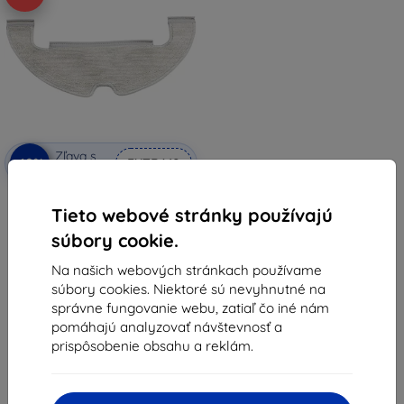
Zľava s
-10%
EXTRA10
kupónom
Mop pre Dreame Z10
Tieto webové stránky používajú
6,90 €
4,71 €
súbory cookie.
Na sklade > 5 ks
Na našich webových stránkach používame
súbory cookies. Niektoré sú nevyhnutné na
správne fungovanie webu, zatiaľ čo iné nám
pomáhajú analyzovať návštevnosť a
prispôsobenie obsahu a reklám.