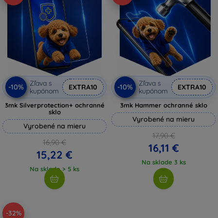
Zľava s
Zľava s
-10%
-10%
EXTRA10
EXTRA10
kupónom
kupónom
3mk Silverprotection+ ochranné
3mk Hammer ochranné sklo
sklo
Vyrobené na mieru
Vyrobené na mieru
17,90 €
16,90 €
16,11 €
15,22 €
Na sklade 3 ks
Na sklade > 5 ks
-32%