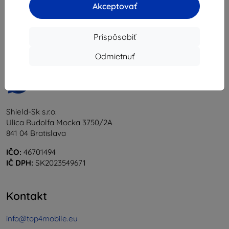
Akceptovať
1
-
5
z celkom
5
.
«
1
»
Prispôsobiť
Odmietnuť
Shield-Sk s.r.o.
Ulica Rudolfa Mocka 3750/2A
841 04 Bratislava
IČO:
46701494
IČ DPH:
SK2023549671
Kontakt
info@top4mobile.eu