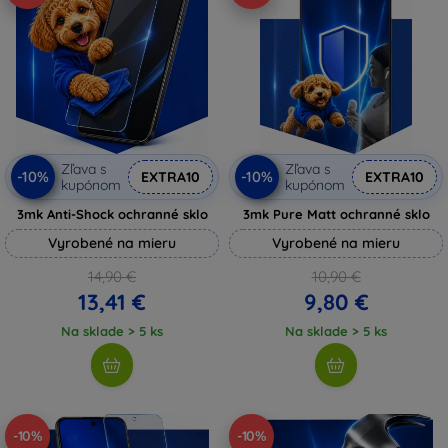
Zľava s
Zľava s
-10%
-10%
EXTRA10
EXTRA10
kupónom
kupónom
3mk Anti-Shock ochranné sklo
3mk Pure Matt ochranné sklo
Vyrobené na mieru
Vyrobené na mieru
14,90 €
10,90 €
13,41 €
9,80 €
Na sklade > 5 ks
Na sklade > 5 ks
-10%
-10%