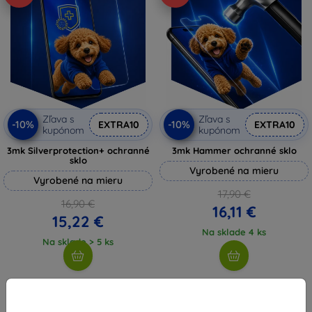
Zľava s
Zľava s
-10%
-10%
EXTRA10
EXTRA10
kupónom
kupónom
3mk Silverprotection+ ochranné
3mk Hammer ochranné sklo
sklo
Vyrobené na mieru
Vyrobené na mieru
17,90 €
16,90 €
16,11 €
15,22 €
Na sklade 4 ks
Na sklade > 5 ks