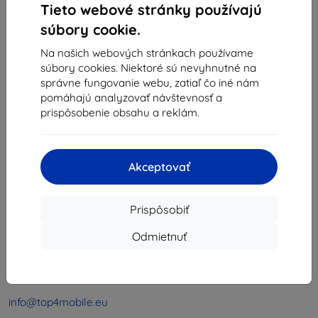
Tieto webové stránky používajú
1
-
4
z celkom
4
.
súbory cookie.
«
1
»
Na našich webových stránkach používame
súbory cookies. Niektoré sú nevyhnutné na
správne fungovanie webu, zatiaľ čo iné nám
pomáhajú analyzovať návštevnosť a
prispôsobenie obsahu a reklám.
Shield-Sk s.r.o.
Akceptovať
Ulica Rudolfa Mocka 3750/2A
841 04 Bratislava
Prispôsobiť
IČO:
46701494
IČ DPH:
SK2023549671
Odmietnuť
Kontakt
info@top4mobile.eu