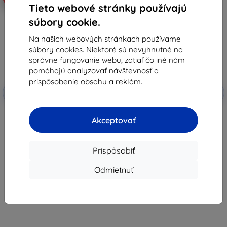
Tieto webové stránky používajú
súbory cookie.
Na našich webových stránkach používame
súbory cookies. Niektoré sú nevyhnutné na
správne fungovanie webu, zatiaľ čo iné nám
pomáhajú analyzovať návštevnosť a
prispôsobenie obsahu a reklám.
Zľava s
Zľava s
-5%
-5%
SMART5
SMART5
kupónom
kupónom
Nastaviteľný magnetický držiak
Kovový rám Telesin pre DJI
Sunnylife s rýchloupínacím
Action 2 (OA-FMS-003)
Akceptovať
adaptérom
29,90 €
21,89 €
28,40 €
20,80 €
Prispôsobiť
Na sklade 1 ks
Na sklade > 5 ks
Odmietnuť