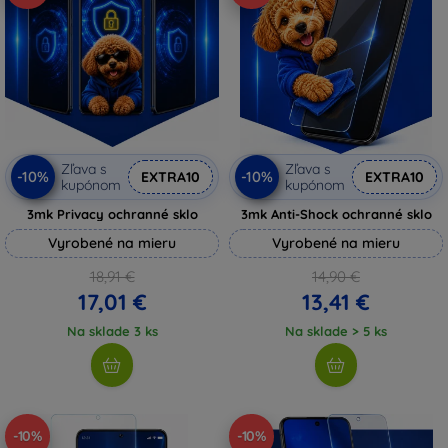
Zľava s
Zľava s
-10%
-10%
EXTRA10
EXTRA10
kupónom
kupónom
3mk Privacy ochranné sklo
3mk Anti-Shock ochranné sklo
Vyrobené na mieru
Vyrobené na mieru
18,91 €
14,90 €
17,01 €
13,41 €
Na sklade 3 ks
Na sklade > 5 ks
-10%
-10%