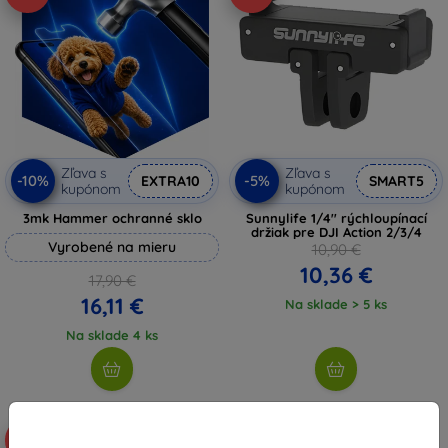
Zľava s
Zľava s
-10%
-5%
EXTRA10
SMART5
kupónom
kupónom
3mk Hammer ochranné sklo
Sunnylife 1/4'' rýchloupínací
držiak pre DJI Action 2/3/4
Vyrobené na mieru
10,90 €
10,36 €
17,90 €
16,11 €
Na sklade > 5 ks
Na sklade 4 ks
Novinka
-5%
-5%