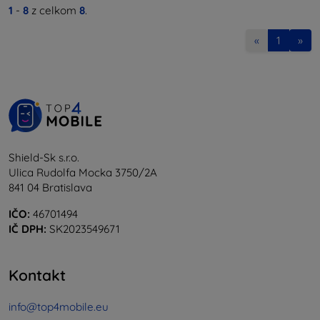
1
-
8
z celkom
8
.
«
1
»
Shield-Sk s.r.o.
Ulica Rudolfa Mocka 3750/2A
841 04 Bratislava
IČO:
46701494
IČ DPH:
SK2023549671
Kontakt
info@top4mobile.eu