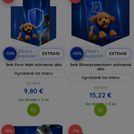
Zľava s
Zľava s
-10%
-10%
EXTRA10
EXTRA10
kupónom
kupónom
3mk Pure Matt ochranné sklo
3mk Silverprotection+ ochranné
sklo
Vyrobené na mieru
Vyrobené na mieru
10,90 €
16,90 €
9,80 €
15,22 €
Na sklade > 5 ks
Na sklade > 5 ks
-10%
-5%