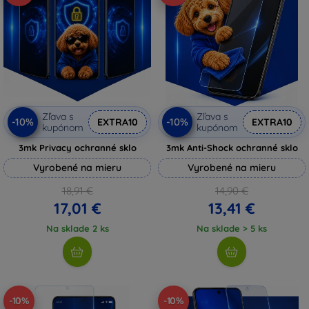
Zľava s
Zľava s
-10%
-10%
EXTRA10
EXTRA10
kupónom
kupónom
3mk Privacy ochranné sklo
3mk Anti-Shock ochranné sklo
Vyrobené na mieru
Vyrobené na mieru
18,91 €
14,90 €
17,01 €
13,41 €
Na sklade 2 ks
Na sklade > 5 ks
-10%
-10%