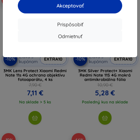
Akceptovať
Prispôsobiť
Odmietnuť
Zľava s
Zľava s
-10%
-10%
EXTRA10
EXTRA10
kupónom
kupónom
3MK Lens Protect Xiaomi Redmi
3MK Silver Protect+ Xiaomi
Note 11s 4G ochrana objektívu
Redmi Note 11S 4G mokrá
fotoaparátu, 4 ks
antimikrobiálna fólia
7,90 €
10,90 €
7,11 €
5,28 €
Na sklade > 5 ks
Posledný kus na sklade