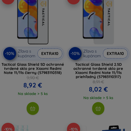
Zľava s
Zľava s
-10%
-10%
EXTRA10
EXTRA10
kupónom
kupónom
Tactical Glass Shield 5D ochranné
Tactical Glass Shield 2.5D
tvrdené sklo pre Xiaomi Redmi
ochranné tvrdené sklo pre
Note 11/11s čierny (57983110318)
Xiaomi Redmi Note 11/11s
priehľadný (57983110317)
9,90 €
8,91 €
8,92 €
8,02 €
Na sklade > 5 ks
Na sklade > 5 ks
-10%
-10%