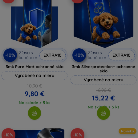
Zľava s
Zľava s
-10%
-10%
EXTRA10
EXTRA10
kupónom
kupónom
3mk Pure Matt ochranné sklo
3mk Silverprotection+ ochranné
sklo
Vyrobené na mieru
Vyrobené na mieru
10,90 €
16,90 €
9,80 €
15,22 €
Na sklade > 5 ks
Na sklade > 5 ks
Novinka
-10%
-10%