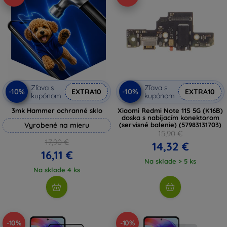
Zľava s
Zľava s
-10%
-10%
EXTRA10
EXTRA10
kupónom
kupónom
3mk Hammer ochranné sklo
Xiaomi Redmi Note 11S 5G (K16B)
doska s nabíjacím konektorom
Vyrobené na mieru
(servisné balenie) (57983131703)
15,90 €
17,90 €
14,32 €
16,11 €
Na sklade > 5 ks
Na sklade 4 ks
-10%
-10%