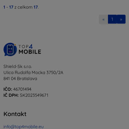
1
-
17
z celkom
17
.
«
1
»
Shield-Sk s.r.o.
Ulica Rudolfa Mocka 3750/2A
841 04 Bratislava
IČO:
46701494
IČ DPH:
SK2023549671
Kontakt
info@top4mobile.eu