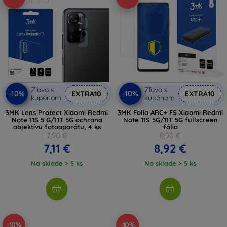
Zľava s
Zľava s
-10%
-10%
EXTRA10
EXTRA10
kupónom
kupónom
3MK Lens Protect Xiaomi Redmi
3MK Folia ARC+ FS Xiaomi Redmi
Note 11S 5 G/11T 5G ochrana
Note 11S 5G/11T 5G fullscreen
objektívu fotoaparátu, 4 ks
fólia
7,90 €
9,90 €
7,11 €
8,92 €
Na sklade > 5 ks
Na sklade > 5 ks
-10%
-10%