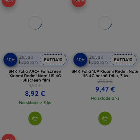
-10%
-66%
Zľava s
Zľava s
-10%
-10%
EXTRA10
EXTRA10
kupónom
kupónom
3MK Folia ARC+ Fullscreen
3MK Folia 1UP Xiaomi Redmi Note
Xiaomi Redmi Note 11S 4G
11S 4G herná fólia, 3 ks
Fullscreen film
27,58 €
9,90 €
9,47 €
8,92 €
Na sklade 2 ks
Na sklade > 5 ks