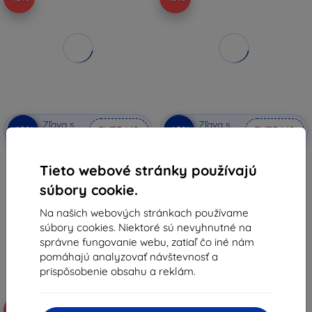
Zľava s
Zľava s
-10%
-10%
EXTRA10
EXTRA10
kupónom
kupónom
3MK FlexibleGlass Xiaomi Redmi
Beline Book Case Magnetic
Note 11S 5G/11T 5G
Xiaomi Note 11S čierne
Tieto webové stránky používajú
8,91 €
6,90 €
súbory cookie.
8,02 €
6,21 €
Na našich webových stránkach používame
Na sklade > 5 ks
Na sklade > 5 ks
súbory cookies. Niektoré sú nevyhnutné na
správne fungovanie webu, zatiaľ čo iné nám
pomáhajú analyzovať návštevnosť a
prispôsobenie obsahu a reklám.
-10%
-52%