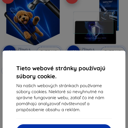
Zľava s
Zľava s
-10%
-10%
EXTRA10
EXTRA10
kupónom
kupónom
3mk Hammer ochranné sklo
3mk TechWrap Matná Ochranná
Fólia na Stredný Displej pre
Tieto webové stránky používajú
Vyrobené na mieru
Cupra Formentor 2024-
súbory cookie.
33,90 €
17,90 €
30,50 €
Na našich webových stránkach používame
16,11 €
Na sklade 1 ks
súbory cookies. Niektoré sú nevyhnutné na
Na sklade 4 ks
správne fungovanie webu, zatiaľ čo iné nám
pomáhajú analyzovať návštevnosť a
prispôsobenie obsahu a reklám.