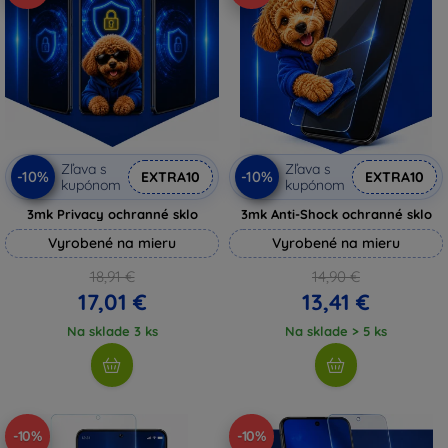
Zľava s
Zľava s
-10%
-10%
EXTRA10
EXTRA10
kupónom
kupónom
3mk Privacy ochranné sklo
3mk Anti-Shock ochranné sklo
Vyrobené na mieru
Vyrobené na mieru
18,91 €
14,90 €
17,01 €
13,41 €
Na sklade 3 ks
Na sklade > 5 ks
-10%
-10%