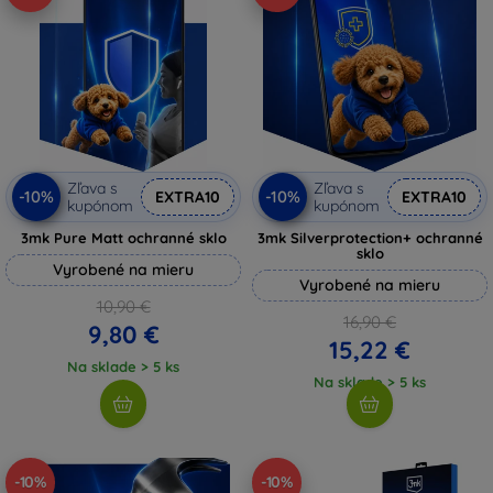
Zľava s
Zľava s
-10%
-10%
EXTRA10
EXTRA10
kupónom
kupónom
3mk Pure Matt ochranné sklo
3mk Silverprotection+ ochranné
sklo
Vyrobené na mieru
Vyrobené na mieru
10,90 €
16,90 €
9,80 €
15,22 €
Na sklade > 5 ks
Na sklade > 5 ks
-10%
-10%