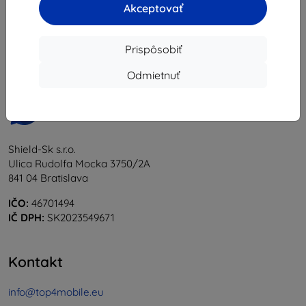
Akceptovať
1
-
6
z celkom
6
.
«
1
»
Prispôsobiť
Odmietnuť
Shield-Sk s.r.o.
Ulica Rudolfa Mocka 3750/2A
841 04 Bratislava
IČO:
46701494
IČ DPH:
SK2023549671
Kontakt
info@top4mobile.eu