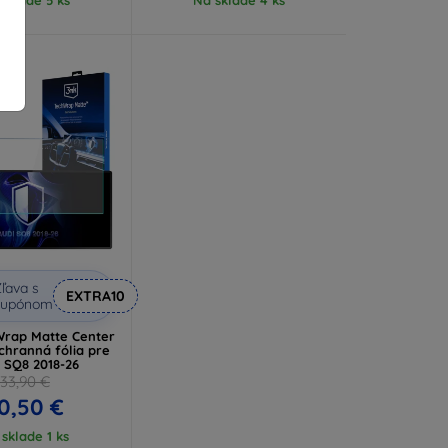
ľava s
EXTRA10
kupónom
rap Matte Center
chranná fólia pre
 SQ8 2018-26
33,90 €
0,50 €
sklade 1 ks