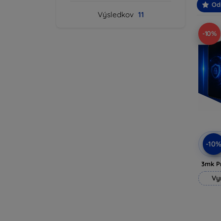
Od
Výsledkov
11
-10%
-10
3mk P
Vy