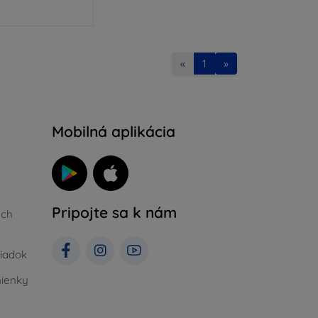
«
1
»
Mobilná aplikácia
Pripojte sa k nám
ých
iadok
ienky