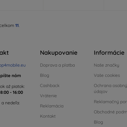
 celkom
11
.
akt
Nakupovanie
Informácie
op4mobile.eu
Doprava a platba
Naše značky
Blog
Vaše cookies
píšte nám
Cashback
Ochrana osobn
ok až piatok:
údajov
e
8:00 - 16:00
Vrátenie
Reklamačný por
 a nedeľa:
Reklamácia
Obchodné podm
Kontakt
Blog