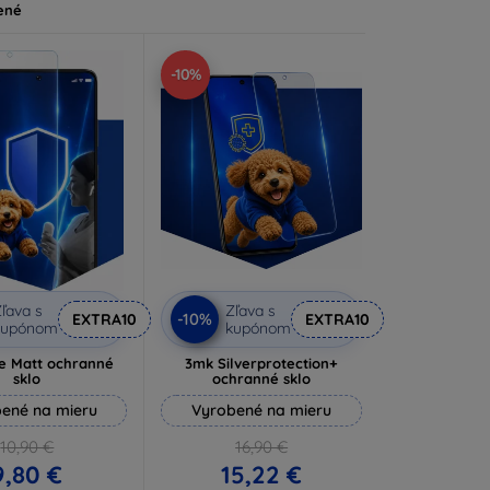
ené
-10%
ľava s
Zľava s
-10%
EXTRA10
EXTRA10
kupónom
kupónom
e Matt ochranné
3mk Silverprotection+
sklo
ochranné sklo
ené na mieru
Vyrobené na mieru
10,90 €
16,90 €
9,80 €
15,22 €