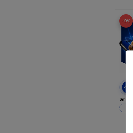
-10%
-10
3mk H
Vy