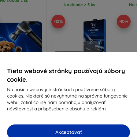
Na sklade 2 ks
Na sklade > 5 ks
Na s
-10%
-10%
Tieto webové stránky používajú súbory
cookie.
Zľava s
Zľava s
Z
Na našich webových stránkach používame súbory
%
-10%
-10%
EXTRA10
EXTRA10
kupónom
kupónom
cookies. Niektoré sú nevyhnutné na správne fungovanie
webu, zatiaľ čo iné nám pomáhajú analyzovať
ammer ochranné sklo
3mk TechWrap Matná
3mk T
Ochranná Fólia na Displej
ochr
návštevnosť a prispôsobenie obsahu a reklám.
robené na mieru
pre AUDI Q8 2018-26
prístrojo
RS
33,90 €
17,90 €
30,50 €
3
16,11 €
Akceptovať
Na sklade 5 ks
Na 