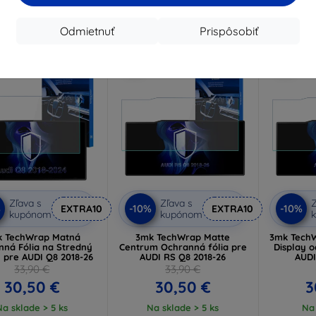
Na sklade 4 ks
Odmietnuť
Prispôsobiť
-10%
-10%
Zľava s
Zľava s
Z
%
-10%
-10%
EXTRA10
EXTRA10
kupónom
kupónom
 TechWrap Matná
3mk TechWrap Matte
3mk TechW
nná Fólia na Stredný
Centrum Ochranná fólia pre
Display o
j pre AUDI Q8 2018-26
AUDI RS Q8 2018-26
AUDI
33,90 €
33,90 €
30,50 €
30,50 €
3
Na sklade > 5 ks
Na sklade > 5 ks
Na 