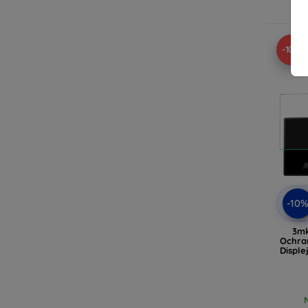
-10%
-10
3mk
Ochra
Disple