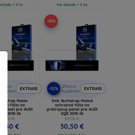
klade > 5 ks
Na sklade > 5 ks
-10%
ľava s
Zľava s
-10%
EXTRA10
EXTRA10
kupónom
kupónom
echWrap Matte
3mk TechWrap Matná
anná fólia na
ochranná fólia na
vý panel pre AUDI
prístrojový panel pre AUDI
 Q8 2018-26
SQ8 2018-26
33,90 €
33,90 €
0,50 €
30,50 €
sklade 5 ks
Na sklade 4 ks