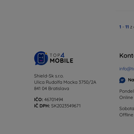
1
-
11
z
Kont
info@t
Shield-Sk s.r.o.
Na
Ulica Rudolfa Mocka 3750/2A
841 04 Bratislava
Pondel
Onlin
IČO:
46701494
IČ DPH:
SK2023549671
Sobota
Offline