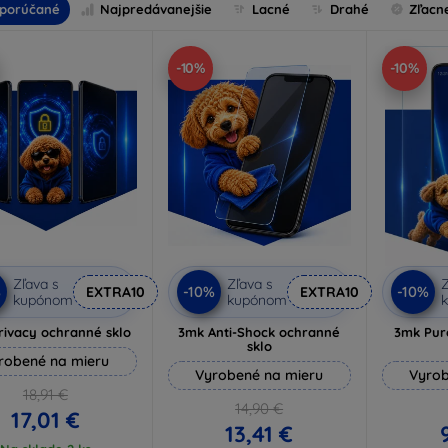
porúčané
Najpredávanejšie
Lacné
Drahé
Zľacn
-10%
-10%
Zľava s
Zľava s
Z
%
-10%
-10%
EXTRA10
EXTRA10
kupónom
kupónom
rivacy ochranné sklo
3mk Anti-Shock ochranné
3mk Pur
sklo
robené na mieru
Vyrobené na mieru
Vyrob
18,91 €
14,90 €
17,01 €
13,41 €