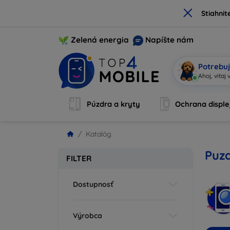
×
Stiahnit
Zelená energia
Napíšte nám
Potrebuj
Som Mo
|
Púzdra a kryty
Ochrana disple
Katalóg
Puzd
FILTER
Dostupnosť
Výrobca