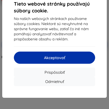
Tieto webové stránky používajú
súbory cookie.
Na našich webových stránkach používame
súbory cookies. Niektoré sú nevyhnutné na
správne fungovanie webu, zatiaľ čo iné nám
pomáhajú analyzovať návštevnosť a
prispôsobenie obsahu a reklám.
Zľava s
Zľava s
-10%
-10%
EXTRA10
EXTRA10
kupónom
kupónom
3mk TechWrap Matná Ochranná
3mk TechWrap Matte Centrum
Fólia na Stredný Displej pre BMW
Ochranná fólia pre BMW 5 G30
Akceptovať
5 G30 2016-20 10,25"
2017-20 8,8"
33,90 €
33,90 €
30,50 €
30,50 €
Prispôsobiť
Na sklade > 5 ks
Na sklade > 5 ks
Odmietnuť