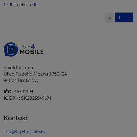
1
-
8
z celkom
8
.
«
1
»
Shield-Sk s.r.o.
Ulica Rudolfa Mocka 3750/2A
841 04 Bratislava
IČO:
46701494
IČ DPH:
SK2023549671
Kontakt
info@top4mobile.eu