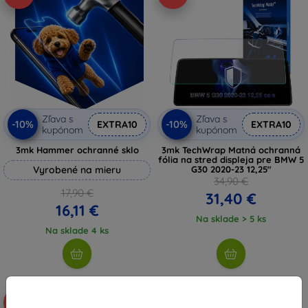
Zľava s
Zľava s
-10%
-10%
EXTRA10
EXTRA10
kupónom
kupónom
3mk Hammer ochranné sklo
3mk TechWrap Matná ochranná
fólia na stred displeja pre BMW 5
Vyrobené na mieru
G30 2020-23 12,25"
34,90 €
17,90 €
31,40 €
16,11 €
Na sklade > 5 ks
Na sklade 4 ks
-10%
-10%