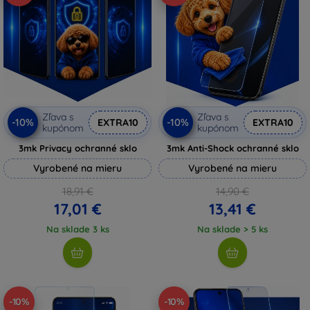
Zľava s
Zľava s
-10%
-10%
EXTRA10
EXTRA10
kupónom
kupónom
3mk Privacy ochranné sklo
3mk Anti-Shock ochranné sklo
Vyrobené na mieru
Vyrobené na mieru
18,91 €
14,90 €
17,01 €
13,41 €
Na sklade 3 ks
Na sklade > 5 ks
-10%
-10%