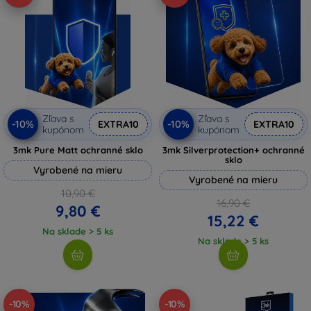
Zľava s
Zľava s
-10%
-10%
EXTRA10
EXTRA10
kupónom
kupónom
3mk Pure Matt ochranné sklo
3mk Silverprotection+ ochranné
sklo
Vyrobené na mieru
Vyrobené na mieru
10,90 €
16,90 €
9,80 €
15,22 €
Na sklade > 5 ks
Na sklade > 5 ks
-10%
-10%