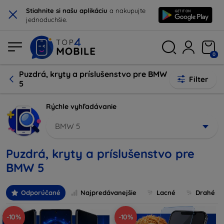
×
Stiahnite si našu aplikáciu
a nakupujte
jednoduchšie.
0
Puzdrá, kryty a príslušenstvo pre BMW
Filter
5
Rýchle vyhľadávanie
BMW 5
Puzdrá, kryty a príslušenstvo pre
BMW 5
Odporúčané
Najpredávanejšie
Lacné
Drahé
-10%
-10%