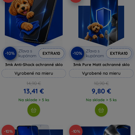
Zľava s
Zľava s
-10%
-10%
EXTRA10
EXTRA10
kupónom
kupónom
3mk Anti-Shock ochranné sklo
3mk Pure Matt ochranné sklo
Vyrobené na mieru
Vyrobené na mieru
14,90 €
10,90 €
13,41 €
9,80 €
Na sklade > 5 ks
Na sklade > 5 ks
-10%
-10%