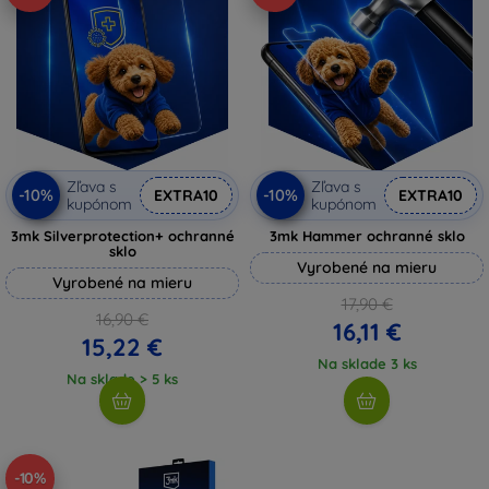
Zľava s
Zľava s
-10%
-10%
EXTRA10
EXTRA10
kupónom
kupónom
3mk Silverprotection+ ochranné
3mk Hammer ochranné sklo
sklo
Vyrobené na mieru
Vyrobené na mieru
17,90 €
16,90 €
16,11 €
15,22 €
Na sklade 3 ks
Na sklade > 5 ks
-10%