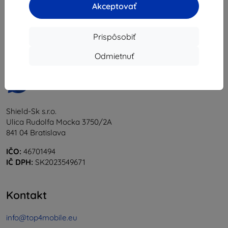
Akceptovať
1
-
5
z celkom
5
.
«
1
»
Prispôsobiť
Odmietnuť
Shield-Sk s.r.o.
Ulica Rudolfa Mocka 3750/2A
841 04 Bratislava
IČO:
46701494
IČ DPH:
SK2023549671
Kontakt
info@top4mobile.eu