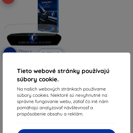
Zľava s
-10%
EXTRA10
kupónom
3mk TechWrap Matte ochranná
fólia na stredný displej pre AUDI
Tieto webové stránky používajú
S5 Avant B10 2025-
súbory cookie.
46,90 €
42,21 €
Na našich webových stránkach používame
Na sklade 1 ks
súbory cookies. Niektoré sú nevyhnutné na
správne fungovanie webu, zatiaľ čo iné nám
pomáhajú analyzovať návštevnosť a
prispôsobenie obsahu a reklám.