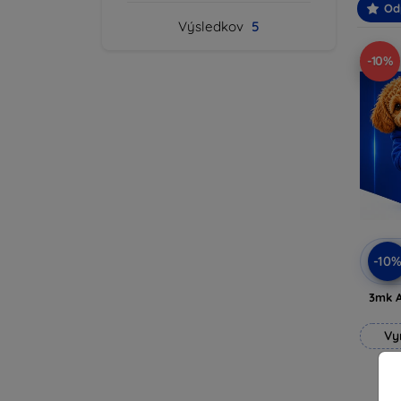
Od
Výsledkov
5
-10%
-10
3mk A
Vy