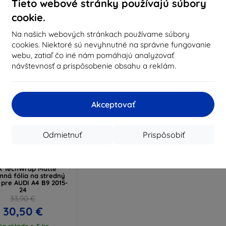
Tieto webové stránky používajú súbory
Na sklade > 5 ks
Na sklade > 5 ks
Na s
cookie.
Na našich webových stránkach používame súbory
cookies. Niektoré sú nevyhnutné na správne fungovanie
webu, zatiaľ čo iné nám pomáhajú analyzovať
návštevnosť a prispôsobenie obsahu a reklám.
Akceptovať
Odmietnuť
Prispôsobiť
Zľava s
%
EXTRA10
kupónom
k TechWrap Matte
nná fólia na stredný
j pre AUDI A4 B9 2015-
24
33,90 €
30,50 €
Na sklade > 5 ks