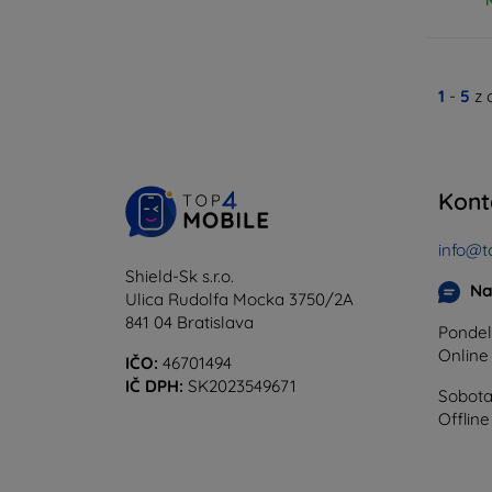
1
-
5
z 
Kont
info@t
Shield-Sk s.r.o.
Na
Ulica Rudolfa Mocka 3750/2A
841 04 Bratislava
Pondel
Onlin
IČO:
46701494
IČ DPH:
SK2023549671
Sobota
Offline