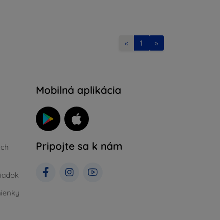
«
1
»
Mobilná aplikácia
Pripojte sa k nám
ých
iadok
ienky