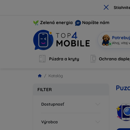
×
Stiahnit
Zelená energia
Napíšte nám
Potrebuj
Som
|
Púzdra a kryty
Ochrana disple
Katalóg
Puzd
FILTER
Dostupnosť
Výrobca