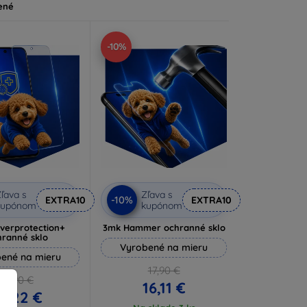
ené
-10%
ľava s
Zľava s
-10%
EXTRA10
EXTRA10
kupónom
kupónom
lverprotection+
3mk Hammer ochranné sklo
hranné sklo
Vyrobené na mieru
ené na mieru
17,90 €
16,90 €
16,11 €
5,22 €