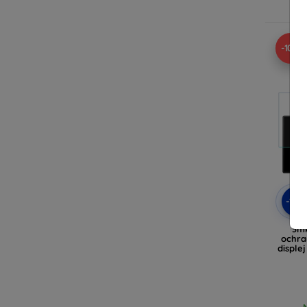
-10%
-10
3m
ochra
disple