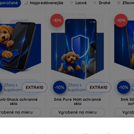
porúčané
Najpredávanejšie
Lacné
Drahé
Zľacn
-10%
-10%
Zľava s
Zľava s
Z
%
-10%
-10%
EXTRA10
EXTRA10
kupónom
kupónom
nti-Shock ochranné
3mk Pure Matt ochranné
3mk Si
sklo
sklo
oc
robené na mieru
Vyrobené na mieru
Vyrob
14,90 €
10,90 €
13,41 €
9,80 €
1