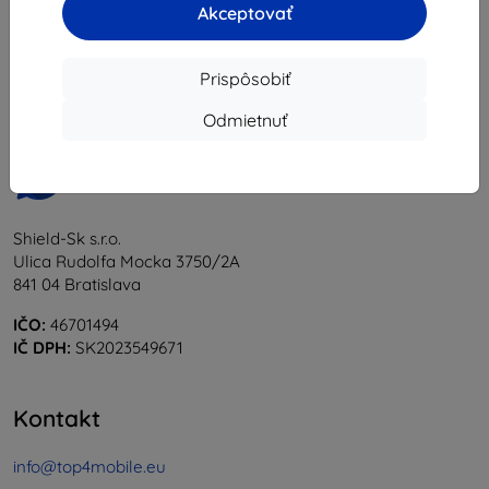
Akceptovať
1
-
5
z celkom
5
.
«
1
»
Prispôsobiť
Odmietnuť
Shield-Sk s.r.o.
Ulica Rudolfa Mocka 3750/2A
841 04 Bratislava
IČO:
46701494
IČ DPH:
SK2023549671
Kontakt
info@top4mobile.eu