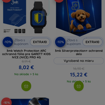
Zľava s
Zľava s
-10%
-10%
EXTRA10
EXTRA10
kupónom
kupónom
3mk Watch Protection ARC
3mk Silverprotection+ ochranné
ochranná fólia pre GARETT KIDS
sklo
N!CE (NICE) PRO 4G
Vyrobené na mieru
8,91 €
8,02 €
16,90 €
15,22 €
Na sklade > 5 ks
Na sklade > 5 ks
-10%