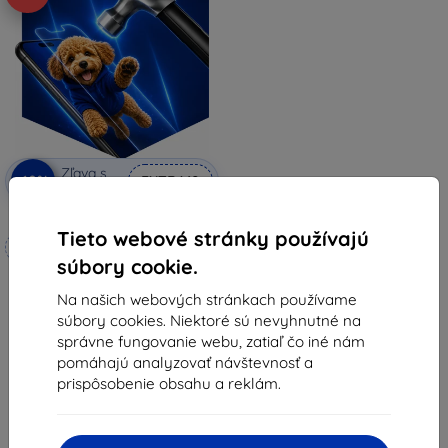
Zľava s
-10%
EXTRA10
kupónom
3mk Hammer ochranné sklo
Tieto webové stránky používajú
Vyrobené na mieru
súbory cookie.
17,90 €
Na našich webových stránkach používame
16,11 €
súbory cookies. Niektoré sú nevyhnutné na
Na sklade 3 ks
správne fungovanie webu, zatiaľ čo iné nám
pomáhajú analyzovať návštevnosť a
prispôsobenie obsahu a reklám.