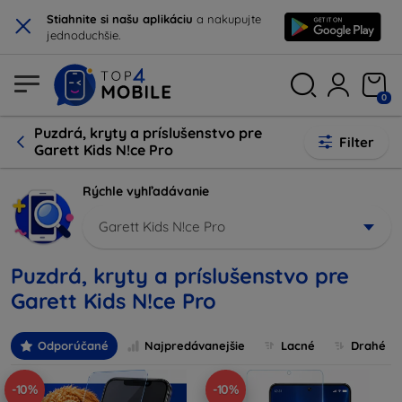
×
Stiahnite si našu aplikáciu
a nakupujte
jednoduchšie.
0
Puzdrá, kryty a príslušenstvo pre
Filter
Garett Kids N!ce Pro
Rýchle vyhľadávanie
Garett Kids N!ce Pro
Puzdrá, kryty a príslušenstvo pre
Garett Kids N!ce Pro
Odporúčané
Najpredávanejšie
Lacné
Drahé
-10%
-10%