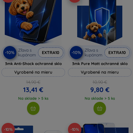
Zľava s
Zľava s
-10%
-10%
EXTRA10
EXTRA10
kupónom
kupónom
3mk Anti-Shock ochranné sklo
3mk Pure Matt ochranné sklo
Vyrobené na mieru
Vyrobené na mieru
14,90 €
10,90 €
13,41 €
9,80 €
Na sklade > 5 ks
Na sklade > 5 ks
-10%
-10%