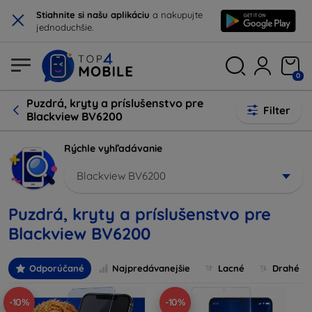
×
Stiahnite si našu aplikáciu
a nakupujte
jednoduchšie.
0
Puzdrá, kryty a príslušenstvo pre
Filter
Blackview BV6200
Rýchle vyhľadávanie
Blackview BV6200
Puzdrá, kryty a príslušenstvo pre
Blackview BV6200
Odporúčané
Najpredávanejšie
Lacné
Drahé
-10%
-10%