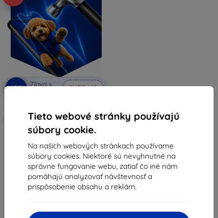
Zľava s
-10%
EXTRA10
kupónom
3mk Hammer ochranné sklo
Tieto webové stránky používajú
Vyrobené na mieru
súbory cookie.
17,90 €
Na našich webových stránkach používame
16,11 €
súbory cookies. Niektoré sú nevyhnutné na
Na sklade 3 ks
správne fungovanie webu, zatiaľ čo iné nám
pomáhajú analyzovať návštevnosť a
prispôsobenie obsahu a reklám.