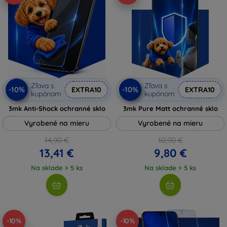
Zľava s
Zľava s
-10%
-10%
EXTRA10
EXTRA10
kupónom
kupónom
3mk Anti-Shock ochranné sklo
3mk Pure Matt ochranné sklo
Vyrobené na mieru
Vyrobené na mieru
14,90 €
10,90 €
13,41 €
9,80 €
Na sklade > 5 ks
Na sklade > 5 ks
-10%
-10%