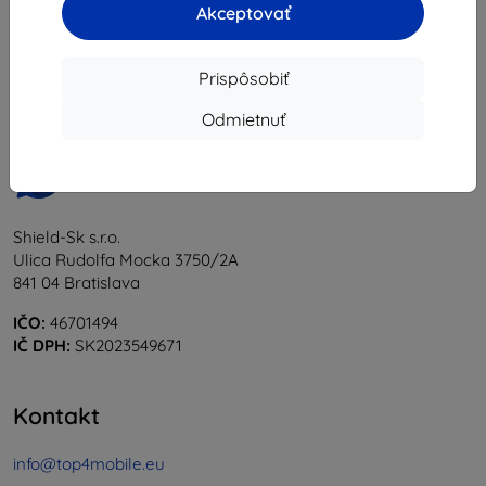
Akceptovať
1
-
5
z celkom
5
.
«
1
»
Prispôsobiť
Odmietnuť
Shield-Sk s.r.o.
Ulica Rudolfa Mocka 3750/2A
841 04 Bratislava
IČO:
46701494
IČ DPH:
SK2023549671
Kontakt
info@top4mobile.eu