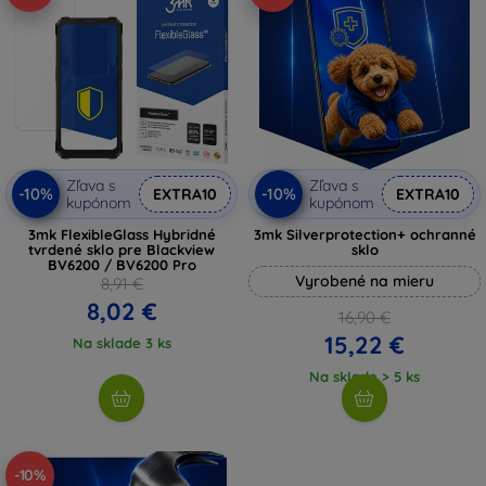
Zľava s
Zľava s
-10%
-10%
EXTRA10
EXTRA10
kupónom
kupónom
3mk FlexibleGlass Hybridné
3mk Silverprotection+ ochranné
tvrdené sklo pre Blackview
sklo
BV6200 / BV6200 Pro
Vyrobené na mieru
8,91 €
8,02 €
16,90 €
15,22 €
Na sklade 3 ks
Na sklade > 5 ks
-10%