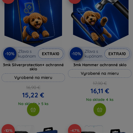
Zľava s
Zľava s
-10%
-10%
EXTRA10
EXTRA10
kupónom
kupónom
3mk Silverprotection+ ochranné
3mk Hammer ochranné sklo
sklo
Vyrobené na mieru
Vyrobené na mieru
17,90 €
16,90 €
16,11 €
15,22 €
Na sklade 4 ks
Na sklade > 5 ks
-10%
-47%