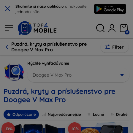
×
Stiahnite si našu aplikáciu
a nakupujte
jednoduchšie.
0
Puzdrá, kryty a príslušenstvo pre
Filter
Doogee V Max Pro
Rýchle vyhľadávanie
Doogee V Max Pro
Puzdrá, kryty a príslušenstvo pre
Doogee V Max Pro
Odporúčané
Najpredávanejšie
Lacné
Drahé
-10%
-10%