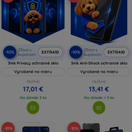
Zľava s
Zľava s
-10%
-10%
EXTRA10
EXTRA10
kupónom
kupónom
3mk Privacy ochranné sklo
3mk Anti-Shock ochranné sklo
Vyrobené na mieru
Vyrobené na mieru
18,91 €
14,90 €
17,01 €
13,41 €
Na sklade 3 ks
Na sklade > 5 ks
-10%
-10%