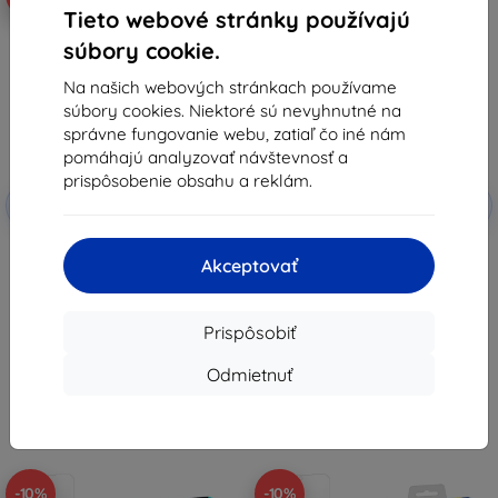
Tieto webové stránky používajú
súbory cookie.
Na našich webových stránkach používame
súbory cookies. Niektoré sú nevyhnutné na
správne fungovanie webu, zatiaľ čo iné nám
pomáhajú analyzovať návštevnosť a
prispôsobenie obsahu a reklám.
Zľava s
Zľava s
-10%
-10%
EXTRA10
EXTRA10
kupónom
kupónom
3mk FlexibleGlass Hybridné
3mk ARC+ ochranná fólia pre
tvrdené sklo pre Doogee V Max
Doogee V Max Pro
Akceptovať
Pro
9,90 €
8,91 €
8,92 €
8,02 €
Prispôsobiť
Na sklade > 5 ks
Na sklade 1 ks
Odmietnuť
-10%
-10%