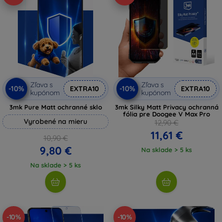
Zľava s
Zľava s
-10%
-10%
EXTRA10
EXTRA10
kupónom
kupónom
3mk Pure Matt ochranné sklo
3mk Silky Matt Privacy ochranná
fólia pre Doogee V Max Pro
Vyrobené na mieru
12,90 €
11,61 €
10,90 €
9,80 €
Na sklade > 5 ks
Na sklade > 5 ks
-10%
-10%