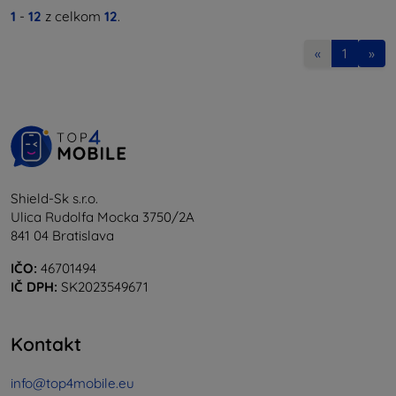
1
-
12
z celkom
12
.
«
1
»
Shield-Sk s.r.o.
Ulica Rudolfa Mocka 3750/2A
841 04 Bratislava
IČO:
46701494
IČ DPH:
SK2023549671
Kontakt
info@top4mobile.eu