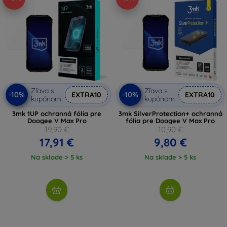
Zľava s
Zľava s
-10%
-10%
EXTRA10
EXTRA10
kupónom
kupónom
3mk 1UP ochranná fólia pre
3mk SilverProtection+ ochranná
Doogee V Max Pro
fólia pre Doogee V Max Pro
19,90 €
10,90 €
17,91 €
9,80 €
Na sklade > 5 ks
Na sklade > 5 ks