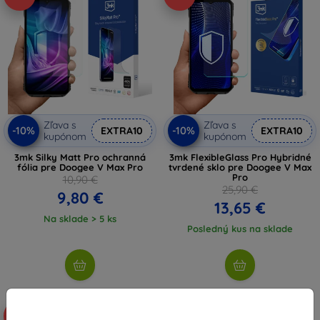
Zľava s
Zľava s
-10%
-10%
EXTRA10
EXTRA10
kupónom
kupónom
3mk Silky Matt Pro ochranná
3mk FlexibleGlass Pro Hybridné
fólia pre Doogee V Max Pro
tvrdené sklo pre Doogee V Max
Pro
10,90 €
25,90 €
9,80 €
13,65 €
Na sklade > 5 ks
Posledný kus na sklade
-10%
-10%