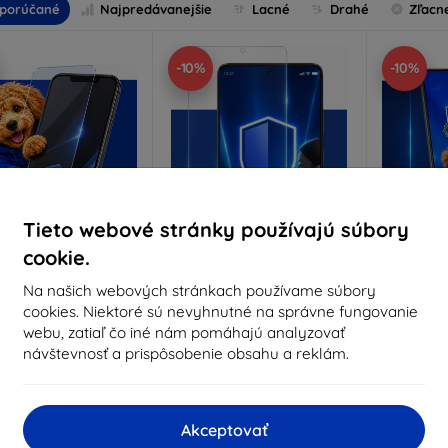
porúčané
Najpredávanejšie
Lacné
Drahé
Zľacn
-10%
-10%
Tieto webové stránky používajú súbory
cookie.
Zľava s
Zľava s
Z
Na našich webových stránkach používame súbory
%
-10%
-10%
EXTRA10
EXTRA10
kupónom
kupónom
cookies. Niektoré sú nevyhnutné na správne fungovanie
webu, zatiaľ čo iné nám pomáhajú analyzovať
nti-Shock ochranné
3mk Pure Matt ochranné
3mk Si
sklo
sklo
oc
návštevnosť a prispôsobenie obsahu a reklám.
robené na mieru
Vyrobené na mieru
Vyrob
14,90 €
10,90 €
Akceptovať
13,41 €
9,80 €
1