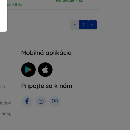
Na sklade 4 ks
klade > 5 ks
«
1
»
Mobilná aplikácia
Pripojte sa k nám
ých
iadok
ienky