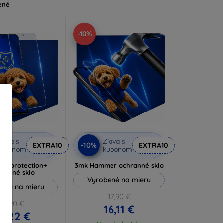
ené
-10%
ľava s
Zľava s
-10%
EXTRA10
EXTRA10
kupónom
kupónom
lverprotection+
3mk Hammer ochranné sklo
hranné sklo
Vyrobené na mieru
ené na mieru
17,90 €
16,90 €
16,11 €
5,22 €