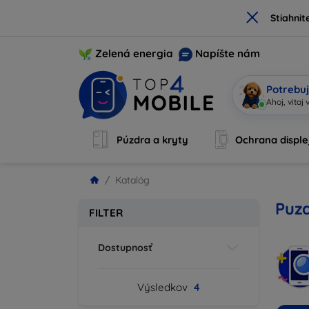
×
Stiahnit
Zelená energia
Napíšte nám
Potrebuj
Ah
|
Púzdra a kryty
Ochrana disple
Katalóg
Puzd
FILTER
Dostupnosť
Výsledkov
4