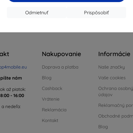
Na sklade > 5 ks
Na sklade > 5 ks
Na s
Odmietnuť
Prispôsobiť
celkom
4
.
akt
Nakupovanie
Informácie
op4mobile.eu
Doprava a platba
Naše značky
Blog
Vaše cookies
píšte nám
Cashback
Ochrana osobn
ok až piatok:
údajov
e
8:00 - 16:00
Vrátenie
Reklamačný por
 a nedeľa:
Reklamácia
Obchodné podm
Kontakt
Blog