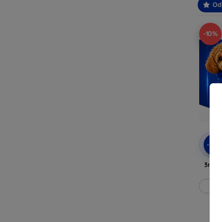
Od
-10%
-10
3mk A
Vy