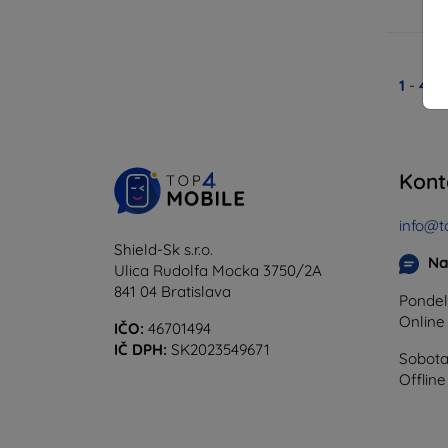
1
-
4
z 
Kont
info@t
Shield-Sk s.r.o.
Na
Ulica Rudolfa Mocka 3750/2A
841 04 Bratislava
Pondel
Onlin
IČO:
46701494
IČ DPH:
SK2023549671
Sobota
Offline