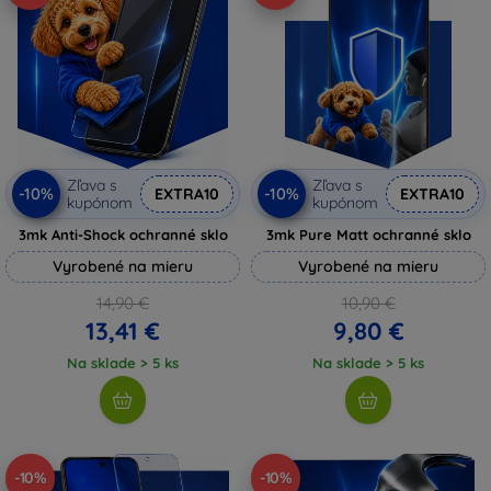
Zľava s
Zľava s
-10%
-10%
EXTRA10
EXTRA10
kupónom
kupónom
3mk Anti-Shock ochranné sklo
3mk Pure Matt ochranné sklo
Vyrobené na mieru
Vyrobené na mieru
14,90 €
10,90 €
13,41 €
9,80 €
Na sklade > 5 ks
Na sklade > 5 ks
-10%
-10%