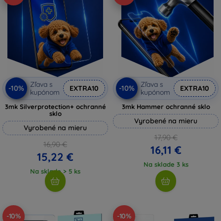
Zľava s
Zľava s
-10%
-10%
EXTRA10
EXTRA10
kupónom
kupónom
3mk Silverprotection+ ochranné
3mk Hammer ochranné sklo
sklo
Vyrobené na mieru
Vyrobené na mieru
17,90 €
16,90 €
16,11 €
15,22 €
Na sklade 3 ks
Na sklade > 5 ks
-10%
-10%