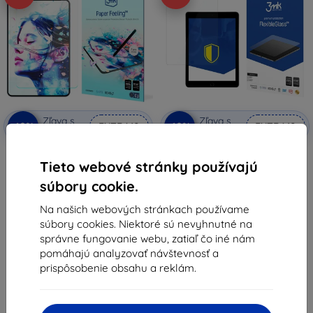
Zľava s
Zľava s
-10%
-10%
EXTRA10
EXTRA10
kupónom
kupónom
3mk Paper Feeling ochranná
3MK FlexibleGlass iPad 5 2017
fólia pre Apple iPad 5 2017
AIR/AIR2 9,7 hybridné sklo
Tieto webové stránky používajú
21,89 €
13,90 €
súbory cookie.
19,70 €
12,51 €
Na našich webových stránkach používame
Na sklade 1 ks
Na sklade > 5 ks
súbory cookies. Niektoré sú nevyhnutné na
správne fungovanie webu, zatiaľ čo iné nám
pomáhajú analyzovať návštevnosť a
prispôsobenie obsahu a reklám.