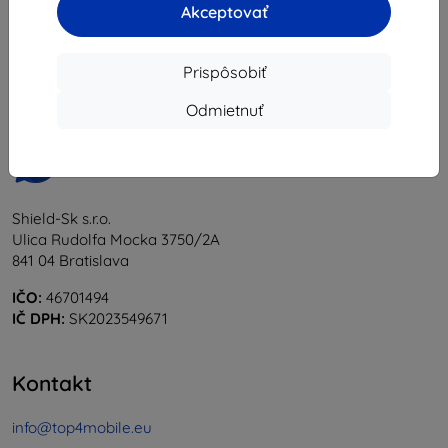
Akceptovať
1
-
6
z celkom
6
.
«
1
»
Prispôsobiť
Odmietnuť
Shield-Sk s.r.o.
Ulica Rudolfa Mocka 3750/2A
841 04 Bratislava
IČO:
46701494
IČ DPH:
SK2023549671
Kontakt
info@top4mobile.eu