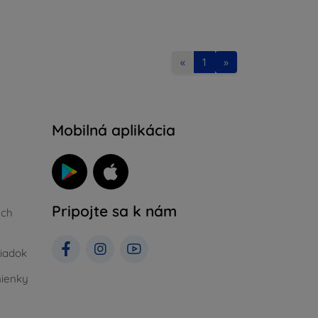
«
1
»
Mobilná aplikácia
Pripojte sa k nám
ých
iadok
ienky