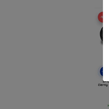
-10%
-10
SPI
čierny