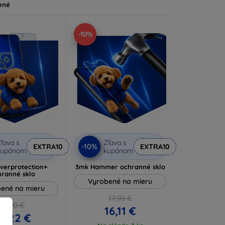
ené
-10%
ľava s
Zľava s
-10%
EXTRA10
EXTRA10
kupónom
kupónom
lverprotection+
3mk Hammer ochranné sklo
hranné sklo
Vyrobené na mieru
ené na mieru
17,90 €
16,90 €
16,11 €
5,22 €