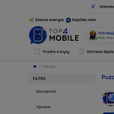
×
Stiahnit
Zelená energia
Napíšte nám
Potrebuj
S
|
Púzdra a kryty
Ochrana disple
Katalóg
Puzd
FILTER
Dostupnosť
Výrobca