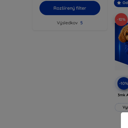
Od
Rozšírený filter
-10%
Výsledkov
5
-10
3mk A
Vy