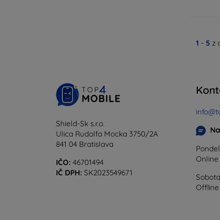
1
-
5
z 
Kont
info@t
Shield-Sk s.r.o.
Na
Ulica Rudolfa Mocka 3750/2A
841 04 Bratislava
Pondel
Onlin
IČO:
46701494
IČ DPH:
SK2023549671
Sobota
Offline