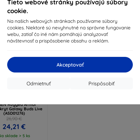
Tieto webové stránky používajú súbory
Na sklade > 5 ks
Na sklade > 5 ks
Na s
cookie.
Na našich webových stránkach používame súbory
cookies. Niektoré sú nevyhnutné na správne fungovanie
webu, zatiaľ čo iné nám pomáhajú analyzovať
návštevnosť a prispôsobenie obsahu a reklám.
Akceptovať
Odmietnuť
Prispôsobiť
Zľava s
%
EXTRA10
kupónom
GEN Rugged Armor
 kryt Galaxy Buds Live
(ASD01276)
26,90 €
24,21 €
Na sklade > 5 ks