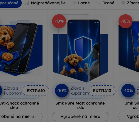
porúčané
Najpredávanejšie
Lacné
Drahé
Zľacn
-10%
-10%
Zľava s
Zľava s
Z
%
-10%
-10%
EXTRA10
EXTRA10
kupónom
kupónom
nti-Shock ochranné
3mk Pure Matt ochranné
3mk Si
sklo
sklo
oc
robené na mieru
Vyrobené na mieru
Vyrob
14,90 €
10,90 €
13,41 €
9,80 €
1