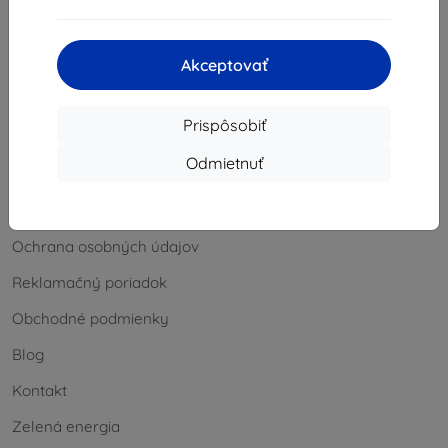
Vrátenie
Reklamácia
Akceptovať
Kontakt
Prispôsobiť
Informácie
Odmietnuť
Naše značky
Vaše cookies
Ochrana osobných údajov
Reklamačný poriadok
Obchodné podmienky
Blog
Kontakt
Zelená energia