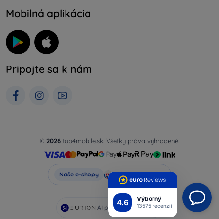
Mobilná aplikácia
Pripojte sa k nám
©
2026
top4mobile.sk. Všetky práva vyhradené.
Top4Mobile.sk
Naše e-shopy
Výborný
4.6
13575 recenzií
AI powered by
Eurion