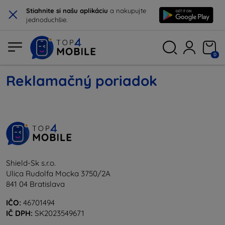
×
Stiahnite si našu aplikáciu
a nakupujte
jednoduchšie.
0
Reklamačný poriadok
Shield-Sk s.r.o.
Ulica Rudolfa Mocka 3750/2A
841 04 Bratislava
IČO:
46701494
IČ DPH:
SK2023549671