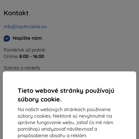
Kontakt
info@top4mobile.eu
Napíšte nám
Pondelok až piatok:
Online
8:00 - 16:00
Sobota a nedeľa:
Offline
Tieto webové stránky používajú
Nakupovanie
súbory cookie.
Doprava a platba
Na našich webových stránkach používame
súbory cookies. Niektoré sú nevyhnutné na
Blog
správne fungovanie webu, zatiaľ čo iné nám
pomáhajú analyzovať návštevnosť a
Cashback
prispôsobenie obsahu a reklám.