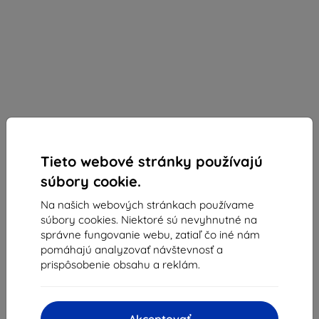
Tieto webové stránky používajú
súbory cookie.
Na našich webových stránkach používame
Kryt Spigen Liquid Crystal Sam S901 S22 crystal
súbory cookies. Niektoré sú nevyhnutné na
glitter (ACS03985)
správne fungovanie webu, zatiaľ čo iné nám
pomáhajú analyzovať návštevnosť a
Vhodné pre:
Samsung Galaxy S22
prispôsobenie obsahu a reklám.
Popis a špecifikácia
8,09 €