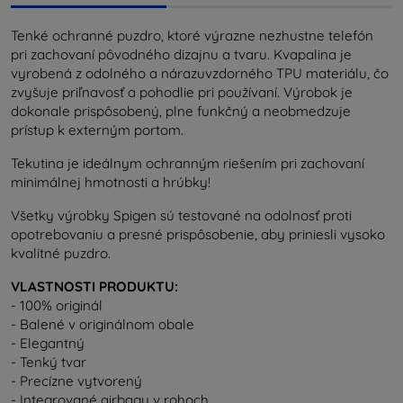
Tenké ochranné puzdro, ktoré výrazne nezhustne telefón
pri zachovaní pôvodného dizajnu a tvaru. Kvapalina je
vyrobená z odolného a nárazuvzdorného TPU materiálu, čo
zvyšuje priľnavosť a pohodlie pri používaní. Výrobok je
dokonale prispôsobený, plne funkčný a neobmedzuje
prístup k externým portom.
Tekutina je ideálnym ochranným riešením pri zachovaní
minimálnej hmotnosti a hrúbky!
Všetky výrobky Spigen sú testované na odolnosť proti
opotrebovaniu a presné prispôsobenie, aby priniesli vysoko
kvalitné puzdro.
VLASTNOSTI PRODUKTU:
- 100% originál
- Balené v originálnom obale
- Elegantný
- Tenký tvar
- Precízne vytvorený
- Integrované airbagy v rohoch