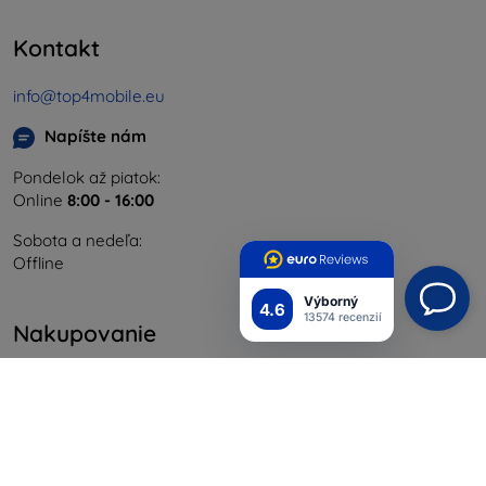
Kontakt
info@top4mobile.eu
Napíšte nám
Pondelok až piatok:
Online
8:00 - 16:00
Sobota a nedeľa:
Offline
Výborný
4.6
13574 recenzií
Nakupovanie
Doprava a platba
Blog
Cashback