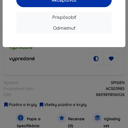
7,28 €
Akceptovať
Cena bez DPH
5,92 €
Prispôsobiť
-10%
Zľava s kupónom
EXTRA10
Do košíka
Odmietnuť
vypredané
vypredané
Výrobca
SPIGEN
Produktové číslo
ACS03985
EAN
8809811856026
Púzdra a kryty
Všetky púzdra a kryty
Popis a
Recenzie
Výhodný
špecifikácia
(0)
set