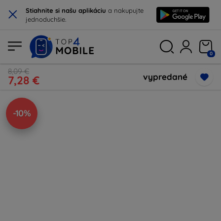
×
Stiahnite si našu aplikáciu
a nakupujte
jednoduchšie.
0
8,09 €
vypredané
7,28 €
-10%