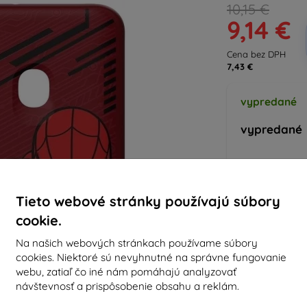
10,15 €
9,14 €
Cena bez DPH
7,43 €
vypredané
vypredané
Výrobca
Tieto webové stránky používajú súbory
Produktové číslo
EAN
cookie.
Príslušenstvo
Na našich webových stránkach používame súbory
cookies. Niektoré sú nevyhnutné na správne fungovanie
webu, zatiaľ čo iné nám pomáhajú analyzovať
návštevnosť a prispôsobenie obsahu a reklám.