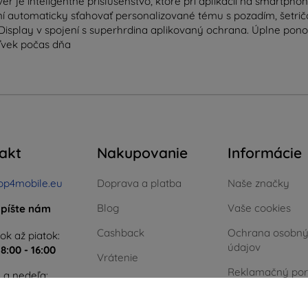
er je inteligentné príslušenstvo, ktoré pri aplikácii na smartph
 automaticky sťahovať personalizované tému s pozadím, šetrič
Display v spojení s superhrdina aplikovaný ochrana. Úplne pono
oľvek počas dňa
akt
Nakupovanie
Informácie
op4mobile.eu
Doprava a platba
Naše značky
Blog
Vaše cookies
píšte nám
Cashback
Ochrana osobn
ok až piatok:
údajov
e
8:00 - 16:00
Vrátenie
Reklamačný por
 a nedeľa:
Reklamácia
Obchodné podm
Kontakt