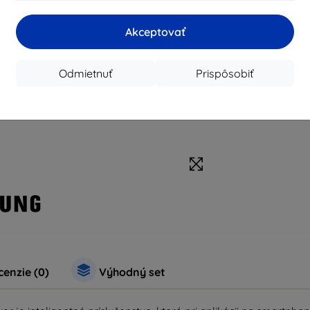
Akceptovať
Odmietnuť
Prispôsobiť
enzie (0)
Výhodný set