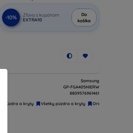
Do
Zľava s kupónom
-10%
EXTRA10
košíka
Samsung
GP-FGA405HIERW
8809576961461
Púzdra a kryty
Všetky púzdra a kryty
Originál príslušenst