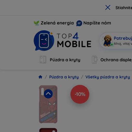
×
Stiahnit
Zelená energia
Napíšte nám
Potrebuj
A
|
Púzdra a kryty
Ochrana disple
Púzdra a kryty
Všetky púzdra a kryty
-10%