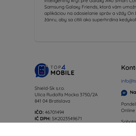
Inteligentný kryt pre Galaxy A40 Smart Cov
Samsung Galaxy Friends, ktorá vám umožní
aplikáciou na odosielanie správ a vždy On 
žánru, aby sa cítili ako superhrdina kedyk
Kont
info@t
Shield-Sk s.r.o.
Na
Ulica Rudolfa Mocka 3750/2A
841 04 Bratislava
Pondel
Onlin
IČO:
46701494
IČ DPH:
SK2023549671
Sobota
Offline