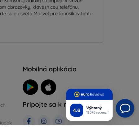
one Samsung Galaxy sa pripája k službe
om obrazovky, klávesnicou telefónu,
rte sa do sveta Marvel pre fanúšikov tohto
Mobilná aplikácia
Pripojte sa k nám
ých
Výborný
4.6
13575 recenzií
iadok
ienky