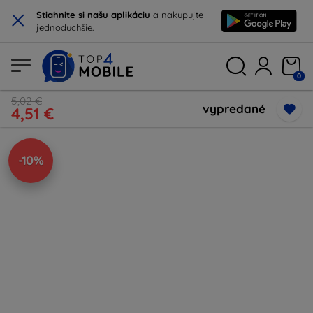
×
Stiahnite si našu aplikáciu
a nakupujte
jednoduchšie.
0
5,02 €
vypredané
4,51 €
-10%