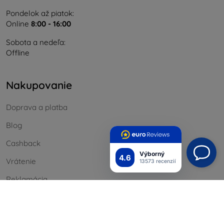
Pondelok až piatok:
Online
8:00 - 16:00
Sobota a nedeľa:
Offline
Nakupovanie
Doprava a platba
Blog
Cashback
Výborný
4.6
Vrátenie
13573 recenzií
Reklamácia
Kontakt
Informácie