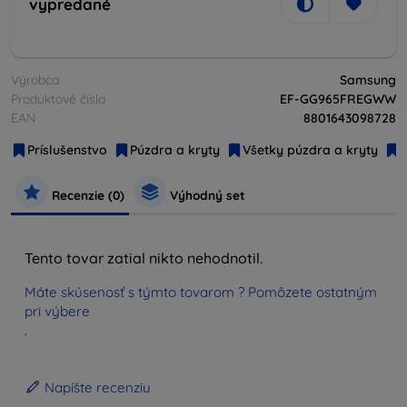
vypredané
Výrobca
Samsung
Produktové číslo
EF-GG965FREGWW
EAN
8801643098728
Príslušenstvo
Púzdra a kryty
Všetky púzdra a kryty
O
Recenzie (0)
Výhodný set
Tento tovar zatial nikto nehodnotil.
Máte skúsenosť s týmto tovarom ? Pomôzete ostatným
pri výbere
.
Napíšte recenziu