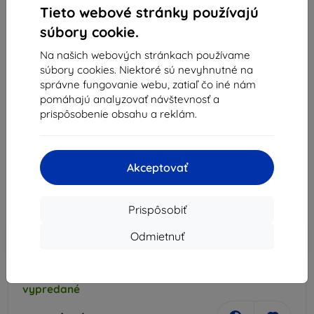
Tieto webové stránky používajú
súbory cookie.
Na našich webových stránkach používame
súbory cookies. Niektoré sú nevyhnutné na
správne fungovanie webu, zatiaľ čo iné nám
Kryt Case Samsung EF-GG965FR S9 Plus G965 red
pomáhajú analyzovať návštevnosť a
Hyperknit Cover (EF-GG965FREGWW)
prispôsobenie obsahu a reklám.
Vhodné pre:
Samsung Galaxy S9 Plus
5,02 €
Akceptovať
4,51 €
Cena bez DPH
3,67 €
Prispôsobiť
Odmietnuť
-10%
Zľava s kupónom
EXTRA10
Do košíka
vypredané