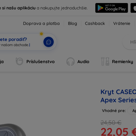
e si našu aplikáciu
a nakupujte jednoduchšie.
Doprava a platba
Blog
Cashback
Vrátenie
ete poradiť?
 v našo
|
ja
Príslušenstvo
Audio
Remienky
Kryt CASEO
Apex Serie
Vhodné pre:
A
24,50 €
22,05 