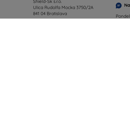
Shield-Sk s.r.o.
Na
Ulica Rudolfa Mocka 3750/2A
841 04 Bratislava
Pondel
Onlin
IČO:
46701494
IČ DPH:
SK2023549671
Sobota
Offline
©
2026
top4mobile.sk. Všetky práva vyhradené