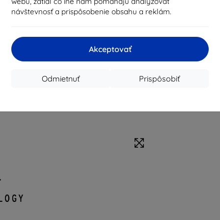
webu, zatiaľ čo iné nám pomáhajú analyzovať
návštevnosť a prispôsobenie obsahu a reklám.
Akceptovať
Odmietnuť
Prispôsobiť