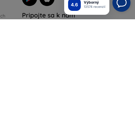
Výborný
4.6
13574 recenzií
Pripojte sa k nám
ých
iadok
ienky
Top4Mobile.sk
Naše e-shopy