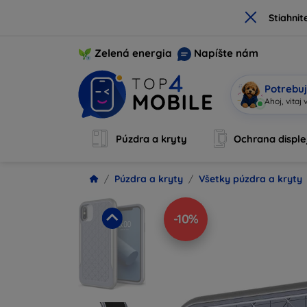
×
Stiahnit
Zelená energia
Napíšte nám
Potrebuj
Ahoj, vitaj
Púzdra a kryty
Ochrana disple
Púzdra a kryty
Všetky púzdra a kryty
-10%