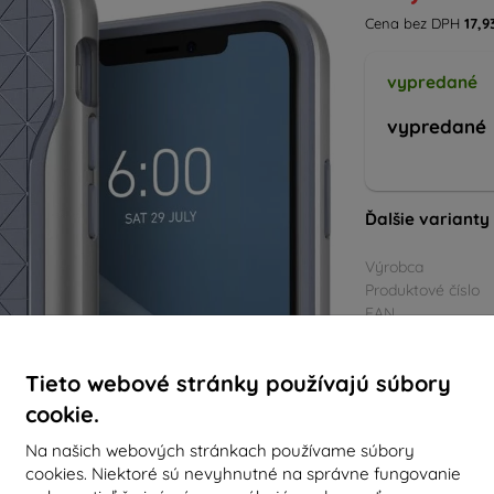
Cena bez DPH
17,9
vypredané
vypredané
Ďalšie varianty
Výrobca
Produktové číslo
EAN
Púzdra a kryty
Tieto webové stránky používajú súbory
cookie.
Na našich webových stránkach používame súbory
cookies. Niektoré sú nevyhnutné na správne fungovanie