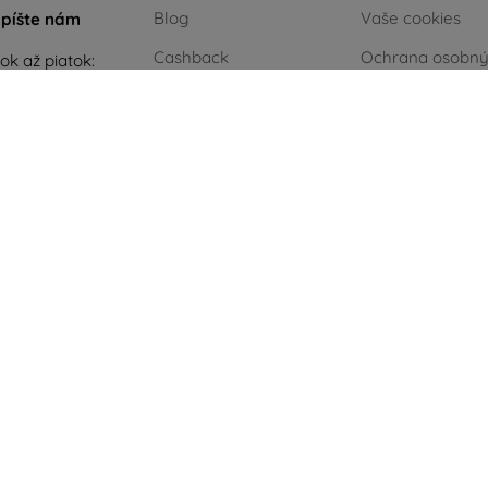
Blog
Vaše cookies
píšte nám
Cashback
Ochrana osobn
ok až piatok:
údajov
e
8:00 - 16:00
Vrátenie
Reklamačný por
 a nedeľa:
Reklamácia
Obchodné podm
Kontakt
Blog
Kontakt
Zelená energia
.
AI powered by
Eurion