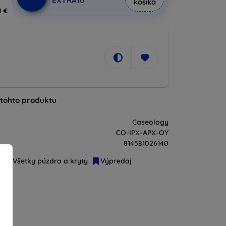
EXTRA10
košíka
3 €
 tohto produktu
Caseology
CO-IPX-APX-OY
814581026140
Všetky púzdra a kryty
Výpredaj