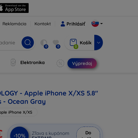
Reklamácia
Kontakt
Prihlásiť
Košík
0
0
0
Elektronika
Výpredaj
LOGY - Apple iPhone X/XS 5.8"
s - Ocean Gray
pple iPhone X/XS
€
Do
Zľava s kupónom
-10%