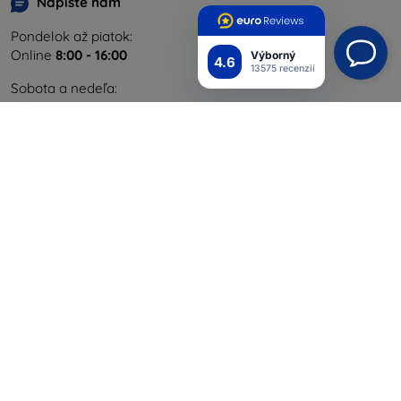
Napíšte nám
Pondelok až piatok:
Online
8:00 - 16:00
Výborný
4.6
13575 recenzií
Sobota a nedeľa:
Offline
Nakupovanie
Doprava a platba
Blog
Cashback
Vrátenie
Reklamácia
Kontakt