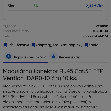
3ks+
15%
2,47 €/ks
Výrobca
Vention
Produktové číslo
IDAR0-10
EAN
6922794744134
Príslušenstvo
Adaptéry, redukcie, doplnky
Káble
Popis a špecifikácia
Recenzie (0)
Modulárny konektor RJ45 Cat.5E FTP
Vention IDAR0-10 číry 10 ks.
Modulárne zástrčky FTP Cat.5E sú spoľahlivou voľbou pre
sieťové pripojenia vynikajúcej kvality. Špeciálna konštrukcia
FTP (Foil Twisted Pair) zabezpečuje optimálne zníženie
elektromagnetického rušenia a vďaka pozláteným
kontaktom sa signál prenáša s minimálnymi stratami a