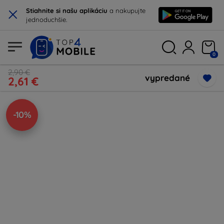
×
Stiahnite si našu aplikáciu
a nakupujte
jednoduchšie.
0
2,90 €
vypredané
2,61 €
-10%