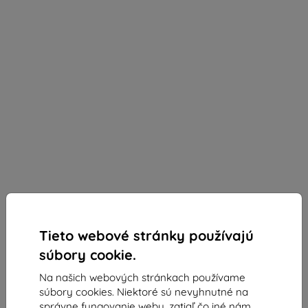
Tieto webové stránky používajú
Vention
súbory cookie.
Redukcia Vention Modular RJ45 Cat.5E FTP
Na našich webových stránkach používame
Connector IDAR0-10 Transparent 10 pcs.
súbory cookies. Niektoré sú nevyhnutné na
správne fungovanie webu, zatiaľ čo iné nám