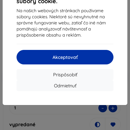
súbory cookie.
XO
Na našich webových stránkach používame
súbory cookies. Niektoré sú nevyhnutné na
Adaptér Adapter USB-C to Lightning XO NB149-D,
správne fungovanie webu, zatiaľ čo iné nám
black (6920680869220)
pomáhajú analyzovať návštevnosť a
Popis a špecifikácia
prispôsobenie obsahu a reklám.
4,00 €
3,60 €
Akceptovať
Cena bez DPH
2,93 €
Prispôsobiť
-10%
Zľava s kupónom
EXTRA10
Do košíka
Odmietnuť
vypredané
-
+
vypredané