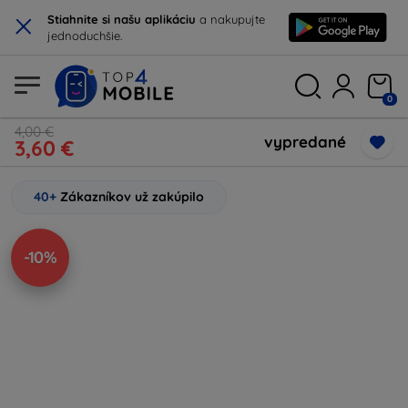
×
Stiahnite si našu aplikáciu
a nakupujte
jednoduchšie.
0
4,00 €
vypredané
3,60 €
40+
Zákazníkov už zakúpilo
-10%