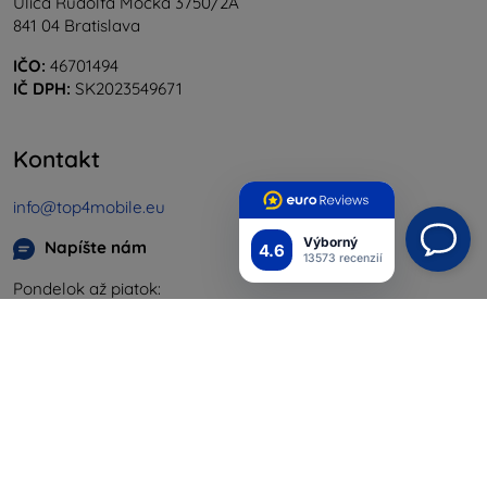
Ulica Rudolfa Mocka 3750/2A
841 04 Bratislava
IČO:
46701494
IČ DPH:
SK2023549671
Kontakt
info@top4mobile.eu
Výborný
Napíšte nám
4.6
13573 recenzií
Pondelok až piatok:
Online
8:00 - 16:00
Sobota a nedeľa:
Offline
Nakupovanie