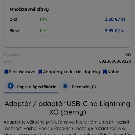
Množstevné zľavy
2ks
10%
3,60 €/ks
3ks+
15%
3,39 €/ks
Výrobca
XO
EAN
6920680869220
Príslušenstvo
Adaptéry, redukcie, doplnky
Káble
Popis a špecifikácia
Recenzie (0)
Adaptér / adaptér USB-C na Lightning
XO (čierny)
Adaptér je užitočné príslušenstvo, ktoré vám umožní rozšíriť
možnosti vášho iPhonu. Produkt umožňuje rozšíriť zásuvku
Lightning a umožňuje k nej pripojiť konektor USB-C. Adaptér