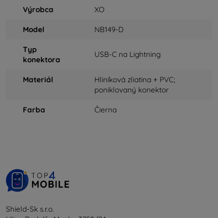
Výrobca
XO
Model
NB149-D
Typ
USB-C na Lightning
konektora
Materiál
Hliníková zliatina + PVC;
poniklovaný konektor
Farba
Čierna
Shield-Sk s.r.o.