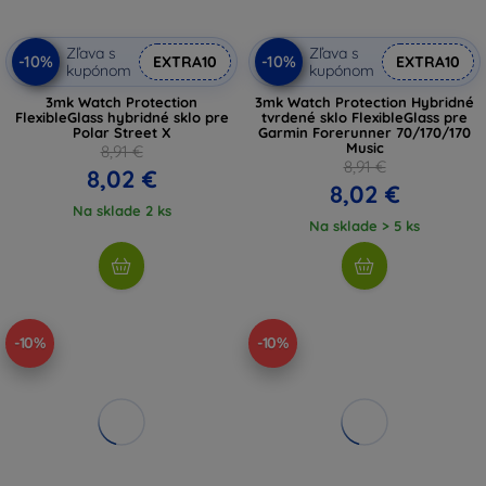
Zľava s
Zľava s
-10%
-10%
EXTRA10
EXTRA10
kupónom
kupónom
3mk Watch Protection
3mk Watch Protection Hybridné
FlexibleGlass hybridné sklo pre
tvrdené sklo FlexibleGlass pre
Polar Street X
Garmin Forerunner 70/170/170
Music
8,91 €
8,91 €
8,02 €
8,02 €
Na sklade 2 ks
Na sklade > 5 ks
-10%
-10%