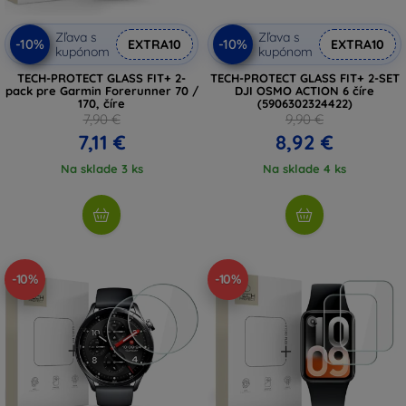
Zľava s
Zľava s
-10%
-10%
EXTRA10
EXTRA10
kupónom
kupónom
TECH-PROTECT GLASS FIT+ 2-
TECH-PROTECT GLASS FIT+ 2-SET
pack pre Garmin Forerunner 70 /
DJI OSMO ACTION 6 číre
170, číre
(5906302324422)
7,90 €
9,90 €
7,11 €
8,92 €
Na sklade 3 ks
Na sklade 4 ks
-10%
-10%