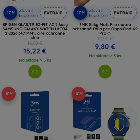
Zľava s
Zľava s
-10%
-10%
EXTRA10
EXTRA10
kupónom
kupónom
SPIGEN GLAS.TR EZ-FIT AC 2 kusy
3MK Silky Matt Pro matná
SAMSUNG GALAXY WATCH ULTRA
ochranná fólia pre Oppo Find X9
2 2026 (47 MM), číre ochranné
Pro ()
sklo
10,90 €
16,90 €
9,80 €
15,22 €
Na sklade > 5 ks
Na sklade > 5 ks
-10%
-10%