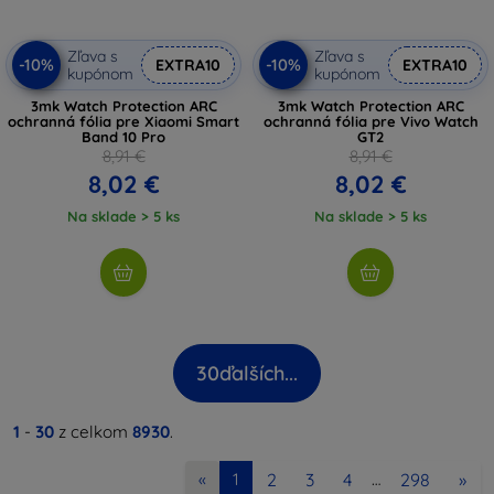
Zľava s
Zľava s
-10%
-10%
EXTRA10
EXTRA10
kupónom
kupónom
3mk Watch Protection ARC
3mk Watch Protection ARC
ochranná fólia pre Xiaomi Smart
ochranná fólia pre Vivo Watch
Band 10 Pro
GT2
8,91 €
8,91 €
8,02 €
8,02 €
Na sklade > 5 ks
Na sklade > 5 ks
30
ďalších...
1
-
30
z celkom
8930
.
2
3
4
298
»
«
1
…