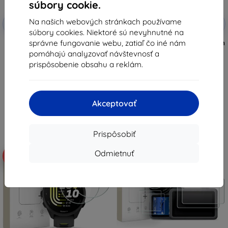
súbory cookie.
Zľava s
Zľava s
Na našich webových stránkach používame
-10%
-10%
EXTRA10
EXTRA10
kupónom
kupónom
súbory cookies. Niektoré sú nevyhnutné na
správne fungovanie webu, zatiaľ čo iné nám
Tactical Glass Shield 5D pre
Taktické sklo s ochranným štítom
Samsung Galaxy Z Flip 8, čierne,
pre Xiaomi Pad 7/8/8 Pro, číre
pomáhajú analyzovať návštevnosť a
vonkajšie, 57983130475
(57983130431)
prispôsobenie obsahu a reklám.
8,91 €
11,89 €
8,02 €
10,70 €
Na sklade > 5 ks
Na sklade > 5 ks
Akceptovať
Prispôsobiť
Odmietnuť
-10%
-10%