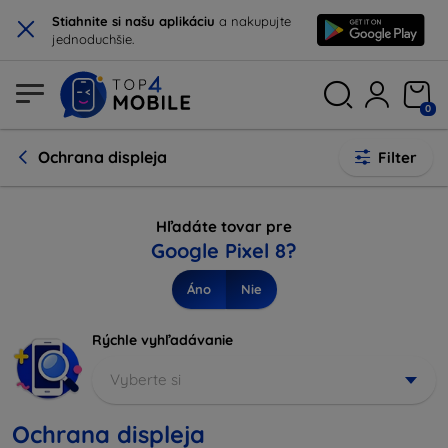
×
Stiahnite si našu aplikáciu
a nakupujte
jednoduchšie.
0
Ochrana displeja
Filter
Hľadáte tovar pre
Google Pixel 8?
Áno
Nie
Rýchle vyhľadávanie
Vyberte si
Ochrana displeja