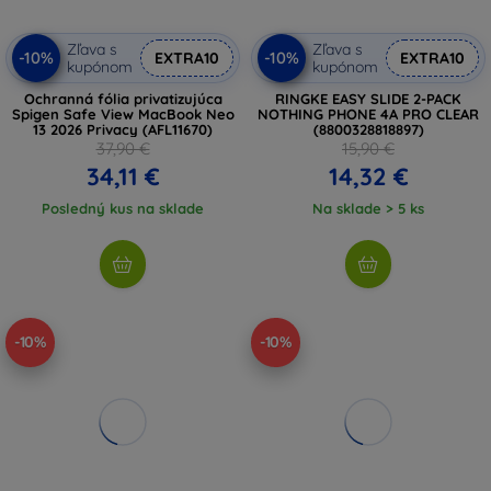
Zľava s
Zľava s
-10%
-10%
EXTRA10
EXTRA10
kupónom
kupónom
Ochranná fólia privatizujúca
RINGKE EASY SLIDE 2-PACK
Spigen Safe View MacBook Neo
NOTHING PHONE 4A PRO CLEAR
13 2026 Privacy (AFL11670)
(8800328818897)
37,90 €
15,90 €
34,11 €
14,32 €
Posledný kus na sklade
Na sklade > 5 ks
-10%
-10%