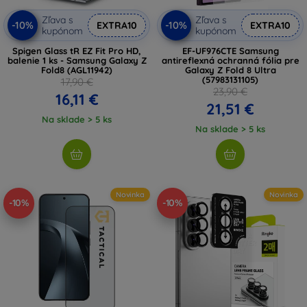
Zľava s
Zľava s
-10%
-10%
EXTRA10
EXTRA10
kupónom
kupónom
Spigen Glass tR EZ Fit Pro HD,
EF-UF976CTE Samsung
balenie 1 ks - Samsung Galaxy Z
antireflexná ochranná fólia pre
Fold8 (AGL11942)
Galaxy Z Fold 8 Ultra
(57983131105)
17,90 €
23,90 €
16,11 €
21,51 €
Na sklade > 5 ks
Na sklade > 5 ks
Novinka
Novinka
-10%
-10%