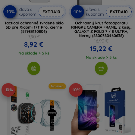
Zľava s
Zľava s
-10%
-10%
EXTRA10
EXTRA10
kupónom
kupónom
Tactical ochranné tvrdené sklo
Ochranný kryt fotoaparátu
5D pre Xiaomi 17T Pro, čierne
RINGKE CAMERA FRAME, 2 kusy,
(57983130806)
GALAXY Z FOLD 7 / 8 ULTRA,
čierny (8800380460638)
9,90 €
16,90 €
8,92 €
15,22 €
Na sklade > 5 ks
Na sklade > 5 ks
Novinka
-10%
-10%