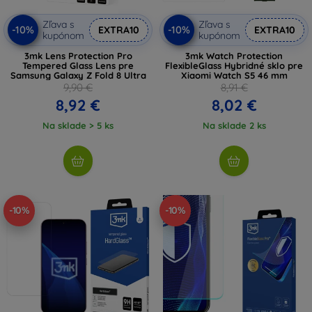
Zľava s
Zľava s
-10%
-10%
EXTRA10
EXTRA10
kupónom
kupónom
3mk Lens Protection Pro
3mk Watch Protection
Tempered Glass Lens pre
FlexibleGlass Hybridné sklo pre
Samsung Galaxy Z Fold 8 Ultra
Xiaomi Watch S5 46 mm
9,90 €
8,91 €
8,92 €
8,02 €
Na sklade > 5 ks
Na sklade 2 ks
-10%
-10%