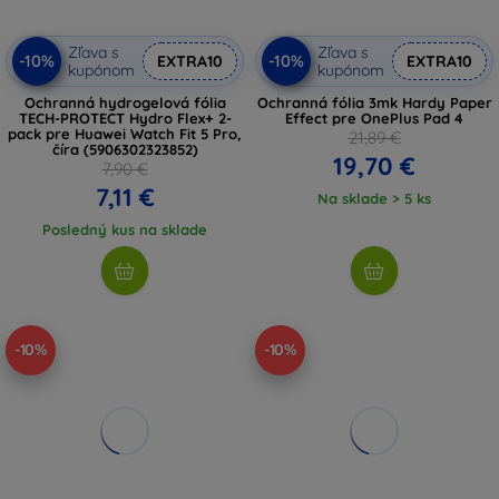
Zľava s
Zľava s
-10%
-10%
EXTRA10
EXTRA10
kupónom
kupónom
Ochranná hydrogelová fólia
Ochranná fólia 3mk Hardy Paper
TECH-PROTECT Hydro Flex+ 2-
Effect pre OnePlus Pad 4
pack pre Huawei Watch Fit 5 Pro,
21,89 €
číra (5906302323852)
19,70 €
7,90 €
7,11 €
Na sklade > 5 ks
Posledný kus na sklade
-10%
-10%