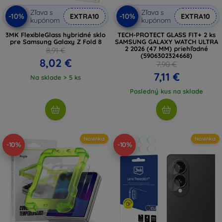
Zľava s
Zľava s
-10%
-10%
EXTRA10
EXTRA10
kupónom
kupónom
3MK FlexibleGlass hybridné sklo
TECH-PROTECT GLASS FIT+ 2 ks
pre Samsung Galaxy Z Fold 8
SAMSUNG GALAXY WATCH ULTRA
2 2026 (47 MM) priehľadné
8,91 €
(5906302324668)
8,02 €
7,90 €
7,11 €
Na sklade > 5 ks
Posledný kus na sklade
Novinka
Novinka
-10%
-10%