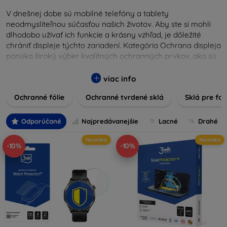
V dnešnej dobe sú mobilné telefóny a tablety
neodmysliteľnou súčasťou našich životov. Aby ste si mohli
dlhodobo užívať ich funkcie a krásny vzhľad, je dôležité
chrániť displeje týchto zariadení. Kategória Ochrana displeja
ponúka široký výber kvalitných ochranných prvkov, ako sú
tvrdené sklá, ochranné fólie a ďalšie riešenia, ktoré zaisťujú
bezpečnosť a predlžujú životnosť obrazoviek. Tvrdené sklá
viac info
poskytujú vysokú odolnosť voči škrabancom a nárazom,
Ochranné fólie
Ochranné tvrdené sklá
Sklá pre fo
zatiaľ čo fólie zabezpečujú ochranu proti drobným
poškodeniam a zároveň minimalizujú odtlačky prstov.
Vyberte si tú správnu ochranu pre váš prístroj a chráňte
Odporúčané
Najpredávanejšie
Lacné
Drahé
svoje investície pred každodennými nástrahami. Naša
Novinka
Novinka
ponuka zahŕňa produkty kompatibilné s rôznymi značkami
-10%
-10%
a modelmi, čím zaručujeme, že každý zákazník nájde
ideálnu ochranu pre svoje zariadenie.