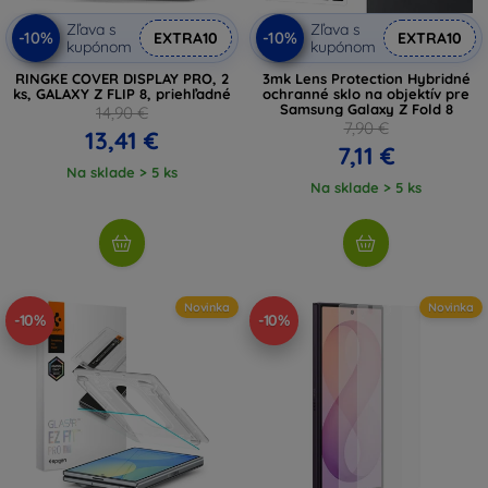
Zľava s
Zľava s
-10%
-10%
EXTRA10
EXTRA10
kupónom
kupónom
RINGKE COVER DISPLAY PRO, 2
3mk Lens Protection Hybridné
ks, GALAXY Z FLIP 8, priehľadné
ochranné sklo na objektív pre
Samsung Galaxy Z Fold 8
14,90 €
7,90 €
13,41 €
7,11 €
Na sklade > 5 ks
Na sklade > 5 ks
Novinka
Novinka
-10%
-10%