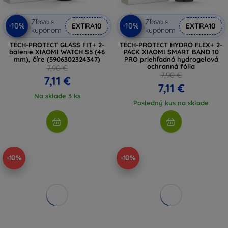
Zľava s
Zľava s
-10%
-10%
EXTRA10
EXTRA10
kupónom
kupónom
TECH-PROTECT GLASS FIT+ 2-
TECH-PROTECT HYDRO FLEX+ 2-
balenie XIAOMI WATCH S5 (46
PACK XIAOMI SMART BAND 10
mm), číre (5906302324347)
PRO priehľadná hydrogelová
ochranná fólia
7,90 €
7,90 €
7,11 €
7,11 €
Na sklade 3 ks
Posledný kus na sklade
-10%
-10%