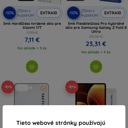
Zľava s
Zľava s
-10%
-10%
EXTRA10
EXTRA10
kupónom
kupónom
3mk HardGlass tvrdené sklo pre
3mk FlexibleGlass Pro hybridné
Xiaomi 17T
sklo pre Samsung Galaxy Z Fold 8
Ultra
7,90 €
25,90 €
7,11 €
23,31 €
Na sklade > 5 ks
Na sklade > 5 ks
-10%
-10%
Tieto webové stránky používajú