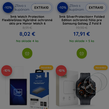
Zľava s
Zľava s
-10%
-10%
EXTRA10
EXTRA10
kupónom
kupónom
3mk Watch Protection
3mk SilverProtection+ Folded
FlexibleGlass Hybridné ochranné
Edition ochranná fólia pre
sklo pre Honor Watch 6
Samsung Galaxy Z Fold 8
8,91 €
19,90 €
8,02 €
17,91 €
Na sklade 4 ks
Na sklade > 5 ks
Novinka
Novinka
-10%
-10%