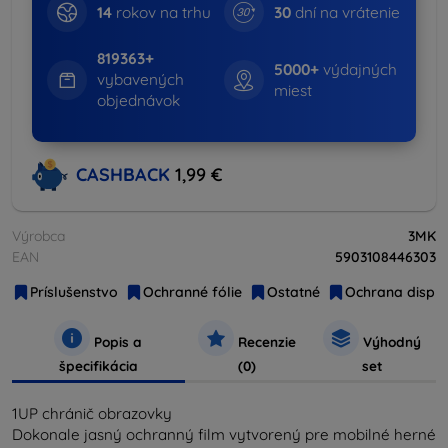
14
rokov na trhu
30
dní na vrátenie
819363+
5000+
výdajných
vybavených
miest
objednávok
CASHBACK
1,99 €
Výrobca
3MK
EAN
5903108446303
Príslušenstvo
Ochranné fólie
Ostatné
Ochrana disple
Popis a
Recenzie
Výhodný
špecifikácia
(0)
set
1UP chránič obrazovky
Dokonale jasný ochranný film vytvorený pre mobilné herné