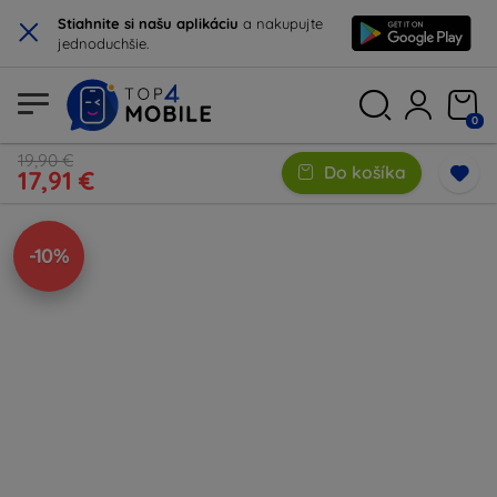
×
Stiahnite si našu aplikáciu
a nakupujte
jednoduchšie.
0
19,90 €
Do košíka
17,91 €
-10%