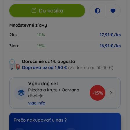
Do košíka
Množstevné zľavy
2ks
10%
17,91 €/ks
3ks+
15%
16,91 €/ks
Doručenie už 14. augusta
Doprava už od
1,50 €
(Zadarmo od 50,00 €)
Výhodný set
Púzdra a kryty + Ochrana
-15%
displeja
viac info
Prečo nakupovať u nás ?