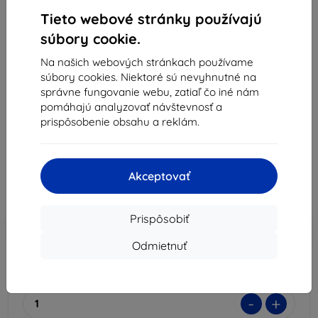
Tieto webové stránky používajú
súbory cookie.
3MK Folia 1UP Xiaomi Redmi Note 11 Pro 5G/Pro+
Na našich webových stránkach používame
5G herná fólia, 3 ks
súbory cookies. Niektoré sú nevyhnutné na
správne fungovanie webu, zatiaľ čo iné nám
Vhodné pre:
Xiaomi Redmi Note 11 Pro
pomáhajú analyzovať návštevnosť a
Popis a špecifikácia
prispôsobenie obsahu a reklám.
19,90 €
17,91 €
Akceptovať
Cena bez DPH
14,56 €
Prispôsobiť
-10%
Zľava s kupónom
EXTRA10
Do košíka
Odmietnuť
Externý sklad > 5 ks
-
+