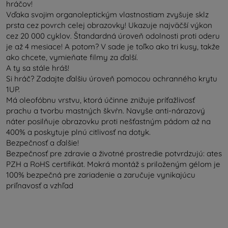
hráčov!
Vďaka svojim organoleptickým vlastnostiam zvyšuje sklz
prsta cez povrch celej obrazovky! Ukazuje najväčší výkon
cez 20 000 cyklov. Štandardná úroveň odolnosti proti oderu
je až 4 mesiace! A potom? V sade je toľko ako tri kusy, takže
ako chcete, vymieňate filmy za ďalší.
A ty sa stále hráš!
Si hráč? Zadajte ďalšiu úroveň pomocou ochranného krytu
1UP.
Má oleofóbnu vrstvu, ktorá účinne znižuje príťažlivosť
prachu a tvorbu mastných škvŕn. Navyše anti-nárazový
náter posilňuje obrazovku proti nešťastným pádom až na
400% a poskytuje plnú citlivosť na dotyk.
Bezpečnosť a ďalšie!
Bezpečnosť pre zdravie a životné prostredie potvrdzujú: ates
PZH a RoHS certifikát. Mokrá montáž s priloženým gélom je
100% bezpečná pre zariadenie a zaručuje vynikajúcu
priľnavosť a vzhľad