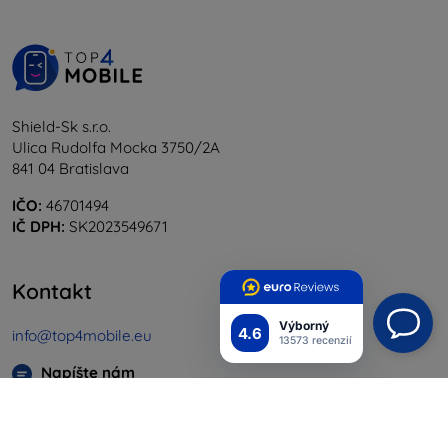
Shield-Sk s.r.o.
Ulica Rudolfa Mocka 3750/2A
841 04 Bratislava
IČO:
46701494
IČ DPH:
SK2023549671
Kontakt
Výborný
4.6
info@top4mobile.eu
13573 recenzií
Napíšte nám
Pondelok až piatok:
Online
8:00 - 16:00