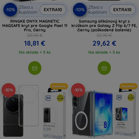
Zľava s
Zľava s
-10%
-10%
EXTRA10
EXTRA10
kupónom
kupónom
RINGKE ONYX MAGNETIC
Samsung silikónový kryt s
MAGSAFE kryt pre Google Pixel 11
krúžkom pre Galaxy Z Flip 6/7 FE,
Pro, čierny
čierny (poškodené balenie)
20,90 €
32,90 €
18,81 €
29,62 €
Na sklade > 5 ks
Na sklade > 5 ks
Novinka
Novinka
-10%
-10%