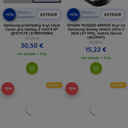
Zľava s
Zľava s
-10%
-10%
EXTRA10
EXTRA10
kupónom
kupónom
Samsung priehľadný kryt Clear
SPIGEN RUGGED ARMOR kryt na
Cover pre Galaxy Z Fold 8 EF-
Samsung Galaxy Watch Ultra 2
QF971CTE (57983131084)
2026 (47 MM), matná čierna
(ACS11611)
33,90 €
16,90 €
30,50 €
15,22 €
Na sklade > 5 ks
Na sklade > 5 ks
Novinka
Novinka
-10%
-10%