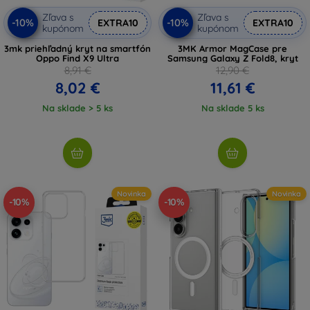
Zľava s
Zľava s
-10%
-10%
EXTRA10
EXTRA10
kupónom
kupónom
3mk priehľadný kryt na smartfón
3MK Armor MagCase pre
Oppo Find X9 Ultra
Samsung Galaxy Z Fold8, kryt
8,91 €
12,90 €
8,02 €
11,61 €
Na sklade > 5 ks
Na sklade 5 ks
Novinka
Novinka
-10%
-10%