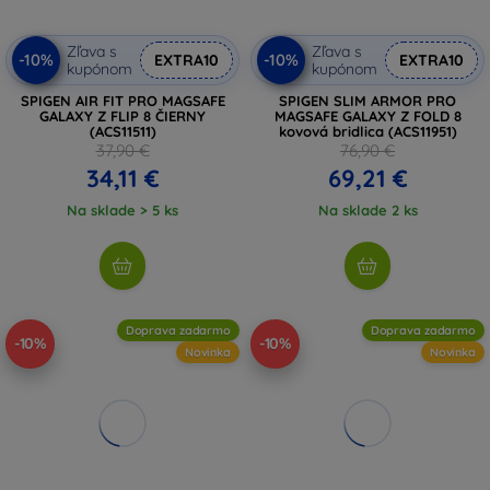
Zľava s
Zľava s
-10%
-10%
EXTRA10
EXTRA10
kupónom
kupónom
SPIGEN AIR FIT PRO MAGSAFE
SPIGEN SLIM ARMOR PRO
GALAXY Z FLIP 8 ČIERNY
MAGSAFE GALAXY Z FOLD 8
(ACS11511)
kovová bridlica (ACS11951)
37,90 €
76,90 €
34,11 €
69,21 €
Na sklade > 5 ks
Na sklade 2 ks
Doprava zadarmo
Doprava zadarmo
-10%
-10%
Novinka
Novinka