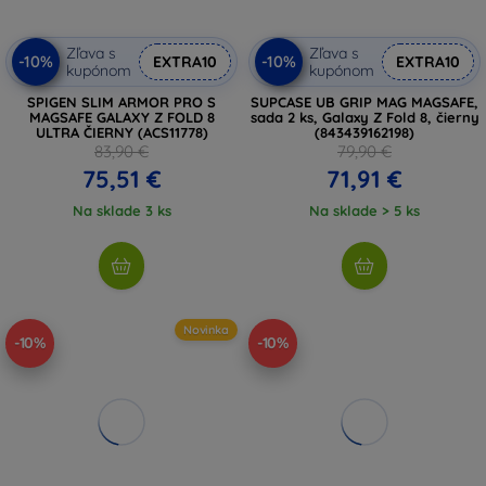
Zľava s
Zľava s
-10%
-10%
EXTRA10
EXTRA10
kupónom
kupónom
SPIGEN SLIM ARMOR PRO S
SUPCASE UB GRIP MAG MAGSAFE,
MAGSAFE GALAXY Z FOLD 8
sada 2 ks, Galaxy Z Fold 8, čierny
ULTRA ČIERNY (ACS11778)
(843439162198)
83,90 €
79,90 €
75,51 €
71,91 €
Na sklade 3 ks
Na sklade > 5 ks
Novinka
-10%
-10%