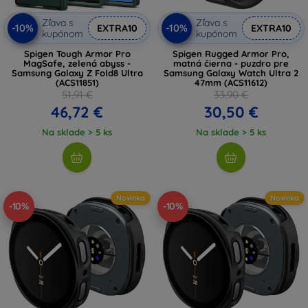
Zľava s
Zľava s
-10%
-10%
EXTRA10
EXTRA10
kupónom
kupónom
Spigen Tough Armor Pro
Spigen Rugged Armor Pro,
MagSafe, zelená abyss -
matná čierna - puzdro pre
Samsung Galaxy Z Fold8 Ultra
Samsung Galaxy Watch Ultra 2
(ACS11851)
47mm (ACS11612)
51,91 €
33,90 €
46,72 €
30,50 €
Na sklade > 5 ks
Na sklade > 5 ks
Novinka
Novinka
-10%
-10%