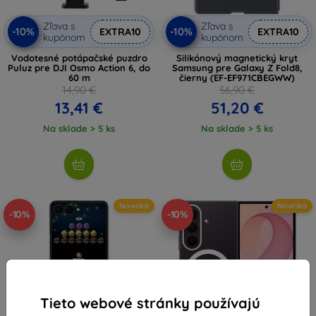
Zľava s
Zľava s
-10%
-10%
EXTRA10
EXTRA10
kupónom
kupónom
Vodotesné potápačské puzdro
Silikónový magnetický kryt
Puluz pre DJI Osmo Action 6, do
Samsung pre Galaxy Z Fold8,
60 m
čierny (EF-EF971CBEGWW)
14,90 €
56,90 €
13,41 €
51,20 €
Na sklade > 5 ks
Na sklade > 5 ks
Novinka
Novinka
-10%
-10%
Tieto webové stránky používajú