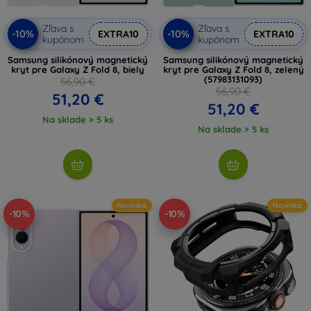
Zľava s
Zľava s
-10%
-10%
EXTRA10
EXTRA10
kupónom
kupónom
Samsung silikónový magnetický
Samsung silikónový magnetický
kryt pre Galaxy Z Fold 8, biely
kryt pre Galaxy Z Fold 8, zelený
(57983131093)
56,90 €
56,90 €
51,20 €
51,20 €
Na sklade > 5 ks
Na sklade > 5 ks
Novinka
Novinka
-10%
-10%