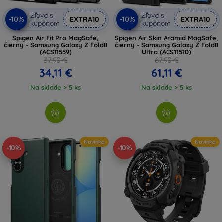
Zľava s
Zľava s
-10%
-10%
EXTRA10
EXTRA10
kupónom
kupónom
Spigen Air Fit Pro MagSafe,
Spigen Air Skin Aramid MagSafe,
čierny - Samsung Galaxy Z Fold8
čierny - Samsung Galaxy Z Fold8
(ACS11559)
Ultra (ACS11510)
37,90 €
67,90 €
34,11 €
61,11 €
Na sklade > 5 ks
Na sklade > 5 ks
Novinka
Novinka
-10%
-10%