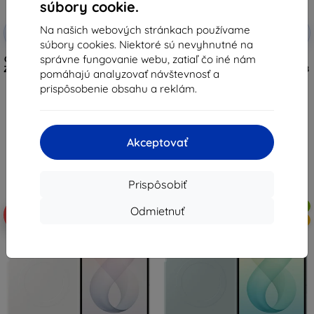
súbory cookie.
Zľava s
Zľava s
Na našich webových stránkach používame
-10%
-10%
EXTRA10
EXTRA10
kupónom
kupónom
súbory cookies. Niektoré sú nevyhnutné na
správne fungovanie webu, zatiaľ čo iné nám
Obal Samsung Flipsuit pre Galaxy
Priehľadné puzdro Samsung
Z Flip8, čierny (EF-FF776CBEGWW)
Clear Magnet pre Galaxy Z Fold8
pomáhajú analyzovať návštevnosť a
Ultra (EF-CF976CTEGWW)
37,90 €
prispôsobenie obsahu a reklám.
41,91 €
34,11 €
37,71 €
Na sklade > 5 ks
Na sklade > 5 ks
Akceptovať
Prispôsobiť
Doprava zadarmo
Doprava zadarmo
Odmietnuť
-10%
-10%
Novinka
Novinka