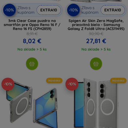
Zľava s
Zľava s
-10%
-10%
EXTRA10
EXTRA10
kupónom
kupónom
3mk Clear Case puzdro na
Spigen Air Skin Zero MagSafe,
smartfón pre Oppo Reno 16 F /
priesvitná biela - Samsung
Reno 16 FS (CPH2859)
Galaxy Z Fold8 Ultra (ACS11495)
8,91 €
30,90 €
8,02 €
27,81 €
Na sklade > 5 ks
Na sklade > 5 ks
Novinka
Novinka
-10%
-10%