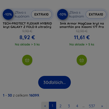
Zľava s
Zľava s
-10%
-10%
EXTRA10
EXTRA10
kupónom
kupónom
TECH-PROTECT FLEXAIR HYBRID
3mk Armor MagCase kryt na
kryt GALAXY Z FOLD 8 ultračirý
smartfón pre Xiaomi 17T Pro
9,90 €
12,90 €
8,92 €
11,61 €
Na sklade > 5 ks
Na sklade > 5 ks
30
ďalších...
1
-
30
z celkom
16099
.
2
3
4
537
»
«
1
…