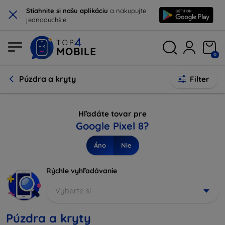
×
Stiahnite si našu aplikáciu
a nakupujte
jednoduchšie.
0
Púzdra a kryty
Filter
Hľadáte tovar pre
Google Pixel 8?
Áno
Nie
Rýchle vyhľadávanie
Vyberte si
Púzdra a kryty