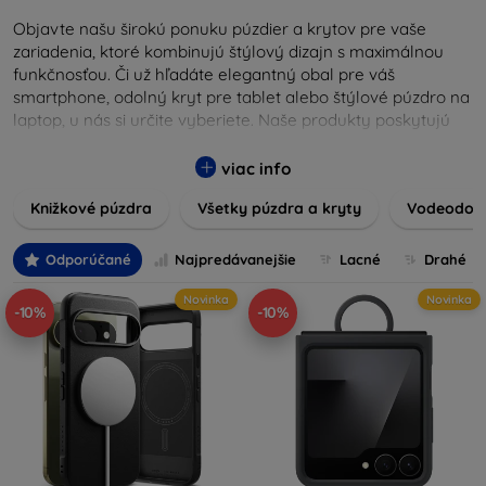
Objavte našu širokú ponuku púzdier a krytov pre vaše
zariadenia, ktoré kombinujú štýlový dizajn s maximálnou
funkčnosťou. Či už hľadáte elegantný obal pre váš
smartphone, odolný kryt pre tablet alebo štýlové púzdro na
laptop, u nás si určite vyberiete. Naše produkty poskytujú
vynikajúcu ochranu pred poškodením, škrabancami a
nárazmi, pričom zohľadňujú aj estetické a praktické
viac info
požiadavky používateľov.
Knižkové púzdra
Všetky púzdra a kryty
Vodeodoln
Vyberte si z rôznych materiálov, farieb a dizajnov, aby ste
našli ten pravý doplnok pre vaše zariadenie. Naše púzdra a
Odporúčané
Najpredávanejšie
Lacné
Drahé
kryty sú nielen praktické, ale aj módne, takže sa stanú
neoddeliteľnou súčasťou vášho každodenného outfitu. Pre
Novinka
Novinka
-10%
-10%
milovníkov technológií alebo tých, ktorí chcú len ochrániť
svoju investíciu, sme tu práve pre vás.