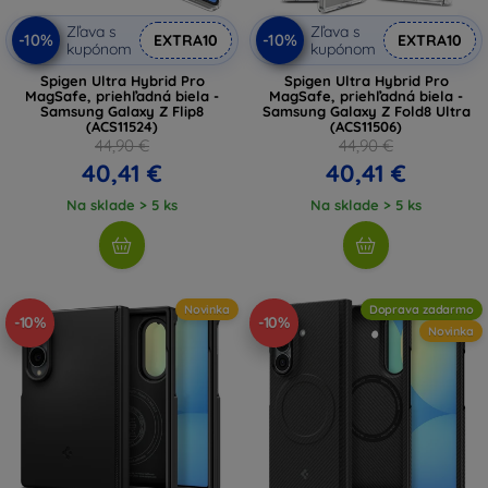
Zľava s
Zľava s
-10%
-10%
EXTRA10
EXTRA10
kupónom
kupónom
Spigen Ultra Hybrid Pro
Spigen Ultra Hybrid Pro
MagSafe, priehľadná biela -
MagSafe, priehľadná biela -
Samsung Galaxy Z Flip8
Samsung Galaxy Z Fold8 Ultra
(ACS11524)
(ACS11506)
44,90 €
44,90 €
40,41 €
40,41 €
Na sklade > 5 ks
Na sklade > 5 ks
Novinka
Doprava zadarmo
-10%
-10%
Novinka