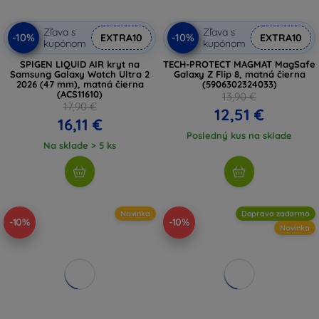
Zľava s
Zľava s
-10%
-10%
EXTRA10
EXTRA10
kupónom
kupónom
SPIGEN LIQUID AIR kryt na
TECH-PROTECT MAGMAT MagSafe
Samsung Galaxy Watch Ultra 2
Galaxy Z Flip 8, matná čierna
2026 (47 mm), matná čierna
(5906302324033)
(ACS11610)
13,90 €
17,90 €
12,51 €
16,11 €
Posledný kus na sklade
Na sklade > 5 ks
Novinka
Doprava zadarmo
-10%
-10%
Novinka